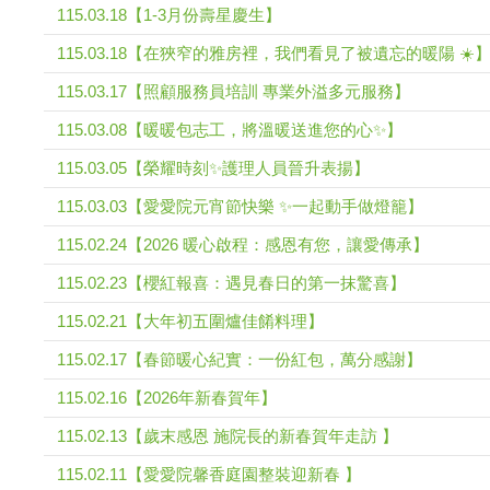
115.03.18【1-3月份壽星慶生】
115.03.18【在狹窄的雅房裡，我們看見了被遺忘的暖陽 ☀️
115.03.17【照顧服務員培訓 專業外溢多元服務】
115.03.08【暖暖包志工，將溫暖送進您的心✨】
115.03.05【榮耀時刻✨護理人員晉升表揚】
115.03.03【愛愛院元宵節快樂 ✨一起動手做燈籠】
115.02.24【2026 暖心啟程：感恩有您，讓愛傳承】
115.02.23【櫻紅報喜：遇見春日的第一抹驚喜】
115.02.21【大年初五圍爐佳餚料理】
115.02.17【春節暖心紀實：一份紅包，萬分感謝】
115.02.16【2026年新春賀年】
115.02.13【歲末感恩 施院長的新春賀年走訪 】
115.02.11【愛愛院馨香庭園整裝迎新春 】