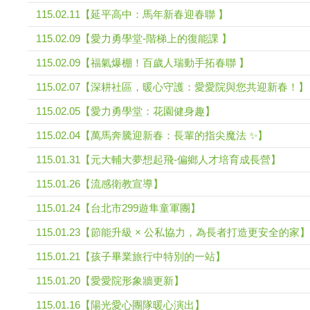
115.02.11【延平高中：馬年新春迎春聯 】
115.02.09【愛力勇學堂-階梯上的復能課 】
115.02.09【福氣爆棚！百歲人瑞動手拓春聯 】
115.02.07【深耕社區，暖心守護：愛愛院與您共迎新春！】
115.02.05【愛力勇學堂：花園健身趣】
115.02.04【萬馬奔騰迎新春：長輩的指尖魔法 ✨】
115.01.31【元大輔大夢想起飛-偏鄉人才培育成長營】
115.01.26【流感衛教宣導】
115.01.24【台北市299遊隼童軍團】
115.01.23【節能升級 × 公私協力，為長者打造更安全的家】
115.01.21【孩子畢業旅行中特別的一站】
115.01.20【愛愛院形象牆更新】
115.01.16【陽光愛心團隊暖心演出】