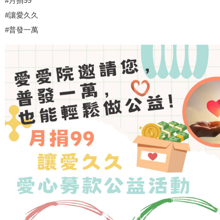
#月捐99
#讓愛久久
#普發一萬