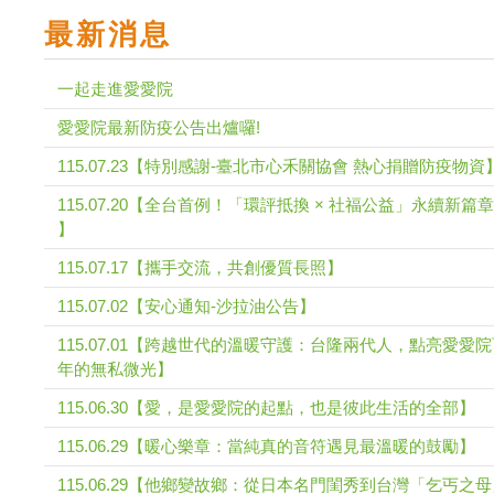
最新消息
一起走進愛愛院
愛愛院最新防疫公告出爐囉!
115.07.23【特別感謝-臺北市心禾關協會 熱心捐贈防疫物資
115.07.20【全台首例！「環評抵換 × 社福公益」永續新篇章
】
115.07.17【攜手交流，共創優質長照】
115.07.02【安心通知-沙拉油公告】
115.07.01【跨越世代的溫暖守護：台隆兩代人，點亮愛愛
年的無私微光】
115.06.30【愛，是愛愛院的起點，也是彼此生活的全部】
115.06.29【暖心樂章：當純真的音符遇見最溫暖的鼓勵】
115.06.29【他鄉變故鄉：從日本名門閨秀到台灣「乞丐之