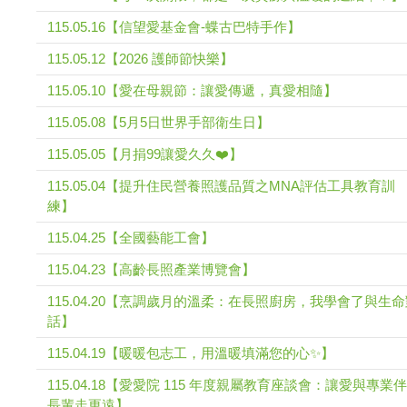
115.05.16【信望愛基金會-蝶古巴特手作】
115.05.12【2026 護師節快樂】
115.05.10【愛在母親節：讓愛傳遞，真愛相隨】
115.05.08【5月5日世界手部衛生日】
115.05.05【月捐99讓愛久久❤️】
115.05.04【提升住民營養照護品質之MNA評估工具教育訓
練】
115.04.25【全國藝能工會】
115.04.23【高齡長照產業博覽會】
115.04.20【烹調歲月的溫柔：在長照廚房，我學會了與生
話】
115.04.19【暖暖包志工，用溫暖填滿您的心✨】
115.04.18【愛愛院 115 年度親屬教育座談會：讓愛與專業伴
長輩走更遠】