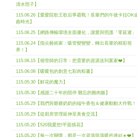
清水照子】
115.06.26【愛愛院歌王歌后爭霸戰！長輩們的午後卡拉OK
曲時光】
115.06.25【網路傳輸環境全面優化，讓愛與照護「零延遲
115.06.24【指尖藝術家：吸管變變變，轉出長輩的精彩視
界！】
115.06.15【個管師的日常：把需要的資源送到案家❤️】
115.06.08【暖暖包的創意七彩肉粽畫】
115.05.30【鮮花的魔力】
115.05.30【感謝二十年的陪伴 難忘的雞肉飯】
115.05.29【我們與爺爺奶奶的端午香包＆健康動動大作戰
115.05.29【從廚房管理延伸至美食交流】
115.05.20【520我愛您!平面插花】
115.05.20【每一次關懷，都是一次資源與溫暖的連結☀️❤️】