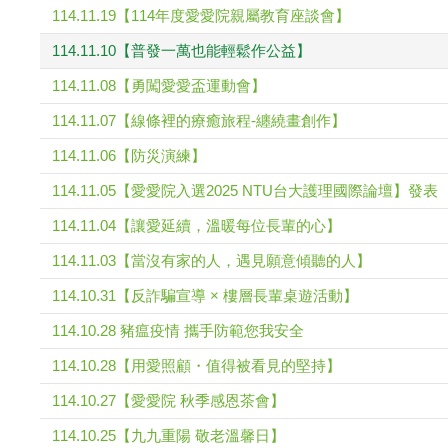
114.11.19【114年度愛愛院親屬教育座談會】
114.11.10【普發一萬也能輕鬆作公益】
114.11.08【勇闖愛愛盃運動會】
114.11.07【線條裡的療癒旅程-纏繞畫創作】
114.11.06【防災演練】
114.11.05【愛愛院入選2025 NTU台大護理國際論壇】發表
114.11.04【讓愛延續，溫暖每位長輩的心】
114.11.03【當沒有家的人，遇見願意傾聽的人】
114.10.31【反詐騙宣導 × 樓層長輩桌遊活動】
114.10.28 豬瘟疫情 攜手防範您我安全
114.10.28【用愛照顧・值得被看見的堅持】
114.10.27【愛愛院 秋季感恩茶會】
114.10.25【九九重陽 敬老溫馨日】