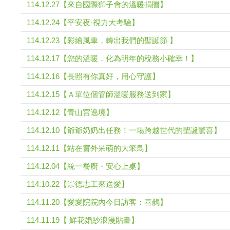
114.12.27【來自國際獅子會的溫暖捐贈】
114.12.24【平安夜-視力大考驗】
114.12.23【彩繪風車，轉出我們的聖誕節 】
114.12.17【您的溫暖，化為明年的稅務小確幸！】
114.12.16【長照有你真好，用心守護】
114.12.15【Ａ單位個管師溫暖服務送到家】
114.12.12【青山宮遶境】
114.12.10【爺爺奶奶出任務！一場跨越世代的聖誕驚喜】
114.12.11【站在窗外呆萌的大笨鳥】
114.12.04【統一餐廚・安心上桌】
114.10.22【崇德志工來送愛】
114.11.20【愛愛院院內今日訪客：喜鵲】
114.11.19【 鮮花婚紗浪漫貼畫】