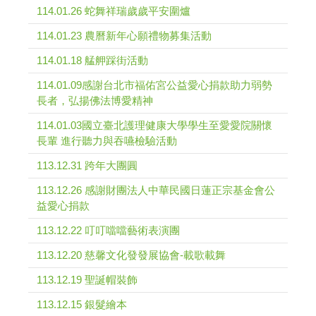
114.01.26 蛇舞祥瑞歲歲平安圍爐
114.01.23 農曆新年心願禮物募集活動
114.01.18 艋舺踩街活動
114.01.09感謝台北市福佑宮公益愛心捐款助力弱勢
長者，弘揚佛法博愛精神
114.01.03國立臺北護理健康大學學生至愛愛院關懷
長輩 進行聽力與吞嚥檢驗活動
113.12.31 跨年大團圓
113.12.26 感謝財團法人中華民國日蓮正宗基金會公
益愛心捐款
113.12.22 叮叮噹噹藝術表演團
113.12.20 慈馨文化發發展協會-載歌載舞
113.12.19 聖誕帽裝飾
113.12.15 銀髮繪本