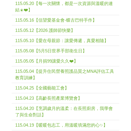
115.05.20【每一次關懷，都是一次資源與溫暖的連
結☀️❤️】
115.05.16【信望愛基金會-蝶古巴特手作】
115.05.12【2026 護師節快樂】
115.05.10【愛在母親節：讓愛傳遞，真愛相隨】
115.05.08【5月5日世界手部衛生日】
115.05.05【月捐99讓愛久久❤️】
115.05.04【提升住民營養照護品質之MNA評估工具
教育訓練】
115.04.25【全國藝能工會】
115.04.23【高齡長照產業博覽會】
115.04.20【烹調歲月的溫柔：在長照廚房，我學會
了與生命對話】
115.04.19【暖暖包志工，用溫暖填滿您的心✨】