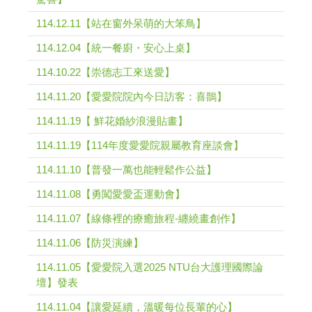
114.12.11【站在窗外呆萌的大笨鳥】
114.12.04【統一餐廚・安心上桌】
114.10.22【崇德志工來送愛】
114.11.20【愛愛院院內今日訪客：喜鵲】
114.11.19【 鮮花婚紗浪漫貼畫】
114.11.19【114年度愛愛院親屬教育座談會】
114.11.10【普發一萬也能輕鬆作公益】
114.11.08【勇闖愛愛盃運動會】
114.11.07【線條裡的療癒旅程-纏繞畫創作】
114.11.06【防災演練】
114.11.05【愛愛院入選2025 NTU台大護理國際論
壇】發表
114.11.04【讓愛延續，溫暖每位長輩的心】