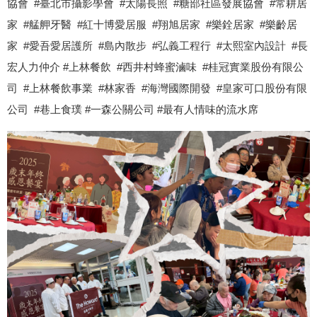
協會 #臺北市攝影學會 #太陽長照 #糖部社區發展協會 #常耕居
家 #艋舺牙醫 #紅十博愛居服 #翔旭居家 #樂銓居家 #樂齡居
家 #愛吾愛居護所 #島內散步 #弘義工程行 #太熙室內設計 #長
宏人力仲介 #上林餐飲 #西井村蜂蜜滷味 #桂冠實業股份有限公
司 #上林餐飲事業 #林家香 #海灣國際開發 #皇家可口股份有限
公司 #巷上食璞 #一森公關公司 #最有人情味的流水席