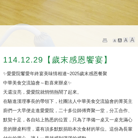
114.12.29【歲末感恩饗宴】
✨
愛愛院饗愛年終宴美味情相連~2025歲末感恩餐聚
中華美食交流協會～歡喜來辦桌
✨
天還沒亮，愛愛院就悄悄熱鬧了起來。
在駱進漢理事長的帶領下，社團法人中華美食交流協會的菁英主
廚們一大早便走進愛愛院，二十多位師傅齊聚一堂，分工合作、
默契十足，各自站上熟悉的位置，只為了準備一桌又一桌充滿心
意的辦桌料理，還有須多默默捐助本次食材的單位。這份為長輩