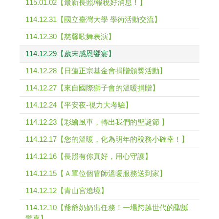
115.01.02【最新長照/報稅好消息！】
114.12.31【國立臺灣大學 學術活動交流】
114.12.30【慈馨歌舞表演】
114.12.29【歲末感恩饗宴】
114.12.28【日蓮正宗基金會捐贈頒獎活動】
114.12.27【來自國際獅子會的溫暖捐贈】
114.12.24【平安夜-視力大考驗】
114.12.23【彩繪風車，轉出我們的聖誕節 】
114.12.17【您的溫暖，化為明年的稅務小確幸！】
114.12.16【長照有你真好，用心守護】
114.12.15【Ａ單位個管師溫暖服務送到家】
114.12.12【青山宮遶境】
114.12.10【爺爺奶奶出任務！一場跨越世代的聖誕
驚喜】