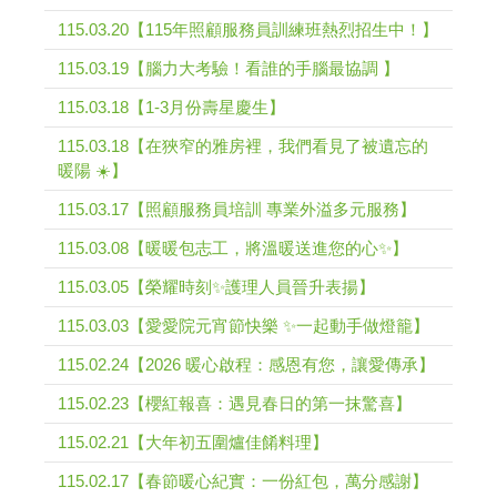
115.03.20【115年照顧服務員訓練班熱烈招生中！】
115.03.19【腦力大考驗！看誰的手腦最協調 】
115.03.18【1-3月份壽星慶生】
115.03.18【在狹窄的雅房裡，我們看見了被遺忘的
暖陽 ☀️】
115.03.17【照顧服務員培訓 專業外溢多元服務】
115.03.08【暖暖包志工，將溫暖送進您的心✨】
115.03.05【榮耀時刻✨護理人員晉升表揚】
115.03.03【愛愛院元宵節快樂 ✨一起動手做燈籠】
115.02.24【2026 暖心啟程：感恩有您，讓愛傳承】
115.02.23【櫻紅報喜：遇見春日的第一抹驚喜】
115.02.21【大年初五圍爐佳餚料理】
115.02.17【春節暖心紀實：一份紅包，萬分感謝】