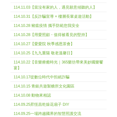
114.11.03【當沒有家的人，遇見願意傾聽的人】
114.10.31【反詐騙宣導 × 樓層長輩桌遊活動】
114.10.28 豬瘟疫情 攜手防範您我安全
114.10.28【用愛照顧・值得被看見的堅持】
114.10.27【愛愛院 秋季感恩茶會】
114.10.25【九九重陽 敬老溫馨日】
114.10.22【音樂療癒時光｜365樂坊帶來美妙國樂饗
宴】
114.10.17從數位時代中拒絕詐騙
114.10.15 青銀共遊製糖所文化園區
114.10.08 動物來相認
114.09.25昇恆昌乾燥花扇子 DIY
114.09.25一場跨越國界的智慧照護交流