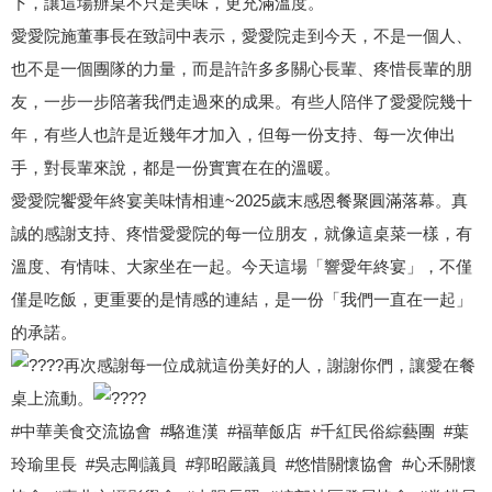
下，讓這場辦桌不只是美味，更充滿溫度。
愛愛院施董事長在致詞中表示，愛愛院走到今天，不是一個人、
也不是一個團隊的力量，而是許許多多關心長輩、疼惜長輩的朋
友，一步一步陪著我們走過來的成果。有些人陪伴了愛愛院幾十
年，有些人也許是近幾年才加入，但每一份支持、每一次伸出
手，對長輩來說，都是一份實實在在的溫暖。
愛愛院饗愛年終宴美味情相連~2025歲末感恩餐聚圓滿落幕。真
誠的感謝支持、疼惜愛愛院的每一位朋友，就像這桌菜一樣，有
溫度、有情味、大家坐在一起。今天這場「響愛年終宴」，不僅
僅是吃飯，更重要的是情感的連結，是一份「我們一直在一起」
的承諾。
再次感謝每一位成就這份美好的人，謝謝你們，讓愛在餐
桌上流動。
#中華美食交流協會 #駱進漢 #福華飯店 #千紅民俗綜藝團 #葉
玲瑜里長 #吳志剛議員 #郭昭嚴議員 #悠惜關懷協會 #心禾關懷