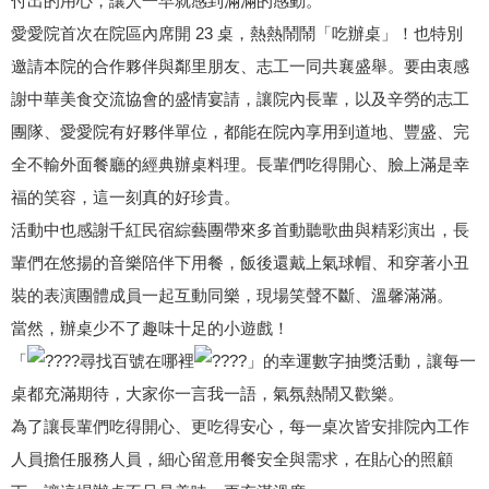
付出的用心，讓人一早就感到滿滿的感動。
愛愛院首次在院區內席開 23 桌，熱熱鬧鬧「吃辦桌」！也特別
邀請本院的合作夥伴與鄰里朋友、志工一同共襄盛舉。要由衷感
謝中華美食交流協會的盛情宴請，讓院內長輩，以及辛勞的志工
團隊、愛愛院有好夥伴單位，都能在院內享用到道地、豐盛、完
全不輸外面餐廳的經典辦桌料理。長輩們吃得開心、臉上滿是幸
福的笑容，這一刻真的好珍貴。
活動中也感謝千紅民宿綜藝團帶來多首動聽歌曲與精彩演出，長
輩們在悠揚的音樂陪伴下用餐，飯後還戴上氣球帽、和穿著小丑
裝的表演團體成員一起互動同樂，現場笑聲不斷、溫馨滿滿。
當然，辦桌少不了趣味十足的小遊戲！
「
尋找百號在哪裡
」的幸運數字抽獎活動，讓每一
桌都充滿期待，大家你一言我一語，氣氛熱鬧又歡樂。
為了讓長輩們吃得開心、更吃得安心，每一桌次皆安排院內工作
人員擔任服務人員，細心留意用餐安全與需求，在貼心的照顧