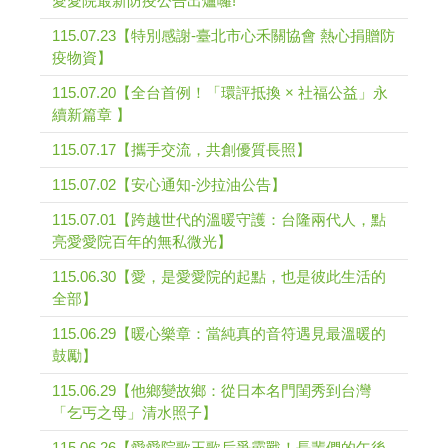
愛愛院最新防疫公告出爐囉!
115.07.23【特別感謝-臺北市心禾關協會 熱心捐贈防
疫物資】
115.07.20【全台首例！「環評抵換 × 社福公益」永
續新篇章 】
115.07.17【攜手交流，共創優質長照】
115.07.02【安心通知-沙拉油公告】
115.07.01【跨越世代的溫暖守護：台隆兩代人，點
亮愛愛院百年的無私微光】
115.06.30【愛，是愛愛院的起點，也是彼此生活的
全部】
115.06.29【暖心樂章：當純真的音符遇見最溫暖的
鼓勵】
115.06.29【他鄉變故鄉：從日本名門閨秀到台灣
「乞丐之母」清水照子】
115.06.26【愛愛院歌王歌后爭霸戰！長輩們的午後