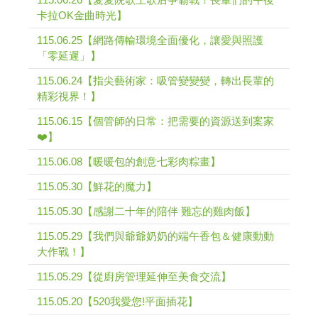
卡拉OK金曲時光】
115.06.25【網路傳輸環境全面優化，讓愛與照護
「零延遲」】
115.06.24【指尖藝術家：吸管變變變，轉出長輩的
精彩視界！】
115.06.15【個管師的日常：把需要的資源送到案家
❤️】
115.06.08【暖暖包的創意七彩肉粽畫】
115.05.30【鮮花的魔力】
115.05.30【感謝二十年的陪伴 難忘的雞肉飯】
115.05.29【我們與爺爺奶奶的端午香包＆健康動動
大作戰！】
115.05.29【從廚房管理延伸至美食交流】
115.05.20【520我愛您!平面插花】