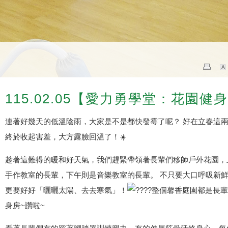
115.02.05【愛力勇學堂：花園健
連著好幾天的低溫陰雨，大家是不是都快發霉了呢？ 好在立春這
終於收起害羞，大方露臉回溫了！☀️
趁著這難得的暖和好天氣，我們趕緊帶領著長輩們移師戶外花園，
手作教室的長輩，下午則是音樂教室的長輩。 不只要大口呼吸新
更要好好「曬曬太陽、去去寒氣」！
整個馨香庭園都是長輩
身房~讚啦~