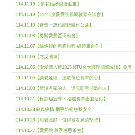
114.11.19【 鮮花婚紗浪漫貼畫】
114.11.19【114年度愛愛院親屬教育座談會】
114.11.10【普發一萬也能輕鬆作公益】
114.11.08【勇闖愛愛盃運動會】
114.11.07【線條裡的療癒旅程-纏繞畫創作】
114.11.06【防災演練】
114.11.05【愛愛院入選2025 NTU台大護理國際論壇】發表
114.11.04【讓愛延續，溫暖每位長輩的心】
114.11.03【當沒有家的人，遇見願意傾聽的人】
114.10.31【反詐騙宣導 × 樓層長輩桌遊活動】
114.10.28 豬瘟疫情 攜手防範您我安全
114.10.28【用愛照顧・值得被看見的堅持】
114.10.27【愛愛院 秋季感恩茶會】