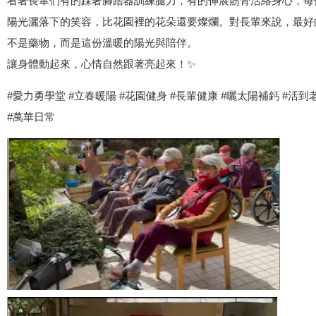
看著長輩們有的踩著腳踏器訓練腿力，有的伸展筋骨活絡身心，每
陽光灑落下的笑容，比花園裡的花朵還要燦爛。對長輩來說，最好
不是藥物，而是這份溫暖的陽光與陪伴。
讓身體動起來，心情自然跟著亮起來！✨
#愛力勇學堂 #立春暖陽 #花園健身 #長輩健康 #曬太陽補鈣 #活到
#萬華日常