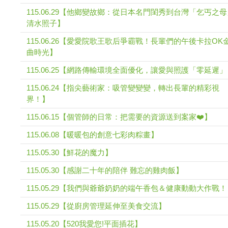
115.06.29【他鄉變故鄉：從日本名門閨秀到台灣「乞丐之
清水照子】
115.06.26【愛愛院歌王歌后爭霸戰！長輩們的午後卡拉OK
曲時光】
115.06.25【網路傳輸環境全面優化，讓愛與照護「零延遲
115.06.24【指尖藝術家：吸管變變變，轉出長輩的精彩視
界！】
115.06.15【個管師的日常：把需要的資源送到案家❤️】
115.06.08【暖暖包的創意七彩肉粽畫】
115.05.30【鮮花的魔力】
115.05.30【感謝二十年的陪伴 難忘的雞肉飯】
115.05.29【我們與爺爺奶奶的端午香包＆健康動動大作戰
115.05.29【從廚房管理延伸至美食交流】
115.05.20【520我愛您!平面插花】