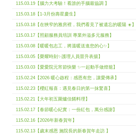
115.03.19【腦力大考驗！看誰的手腦最協調 】
115.03.18【1-3月份壽星慶生】
115.03.18【在狹窄的雅房裡，我們看見了被遺忘的暖陽 ☀️
115.03.17【照顧服務員培訓 專業外溢多元服務】
115.03.08【暖暖包志工，將溫暖送進您的心✨】
115.03.05【榮耀時刻✨護理人員晉升表揚】
115.03.03【愛愛院元宵節快樂 ✨一起動手做燈籠】
115.02.24【2026 暖心啟程：感恩有您，讓愛傳承】
115.02.23【櫻紅報喜：遇見春日的第一抹驚喜】
115.02.21【大年初五圍爐佳餚料理】
115.02.17【春節暖心紀實：一份紅包，萬分感謝】
115.02.16【2026年新春賀年】
115.02.13【歲末感恩 施院長的新春賀年走訪 】