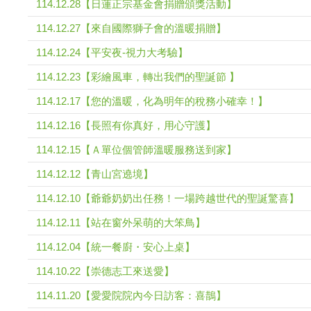
114.12.28【日蓮正宗基金會捐贈頒獎活動】
114.12.27【來自國際獅子會的溫暖捐贈】
114.12.24【平安夜-視力大考驗】
114.12.23【彩繪風車，轉出我們的聖誕節 】
114.12.17【您的溫暖，化為明年的稅務小確幸！】
114.12.16【長照有你真好，用心守護】
114.12.15【Ａ單位個管師溫暖服務送到家】
114.12.12【青山宮遶境】
114.12.10【爺爺奶奶出任務！一場跨越世代的聖誕驚喜】
114.12.11【站在窗外呆萌的大笨鳥】
114.12.04【統一餐廚・安心上桌】
114.10.22【崇德志工來送愛】
114.11.20【愛愛院院內今日訪客：喜鵲】