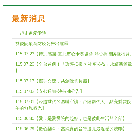
最新消息
一起走進愛愛院
愛愛院最新防疫公告出爐囉!
115.07.23【特別感謝-臺北市心禾關協會 熱心捐贈防疫物資
115.07.20【全台首例！「環評抵換 × 社福公益」永續新篇章
】
115.07.17【攜手交流，共創優質長照】
115.07.02【安心通知-沙拉油公告】
115.07.01【跨越世代的溫暖守護：台隆兩代人，點亮愛愛
年的無私微光】
115.06.30【愛，是愛愛院的起點，也是彼此生活的全部】
115.06.29【暖心樂章：當純真的音符遇見最溫暖的鼓勵】