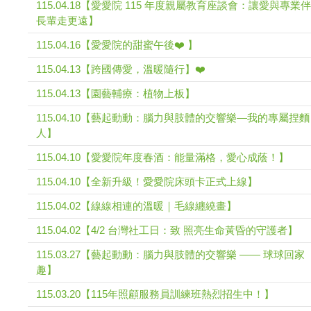
115.04.18【愛愛院 115 年度親屬教育座談會：讓愛與專業伴
長輩走更遠】
115.04.16【愛愛院的甜蜜午後❤️ 】
115.04.13【跨國傳愛，溫暖隨行】❤️
115.04.13【園藝輔療：植物上板】
115.04.10【藝起動動：腦力與肢體的交響樂—我的專屬捏麵
人】
115.04.10【愛愛院年度春酒：能量滿格，愛心成蔭！】
115.04.10【全新升級！愛愛院床頭卡正式上線】
115.04.02【線線相連的溫暖｜毛線纏繞畫】
115.04.02【4/2 台灣社工日：致 照亮生命黃昏的守護者】
115.03.27【藝起動動：腦力與肢體的交響樂 —— 球球回家
趣】
115.03.20【115年照顧服務員訓練班熱烈招生中！】