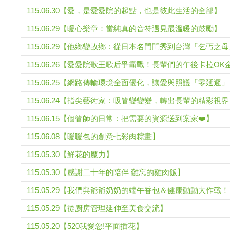
115.06.30【愛，是愛愛院的起點，也是彼此生活的全部】
115.06.29【暖心樂章：當純真的音符遇見最溫暖的鼓勵】
115.06.29【他鄉變故鄉：從日本名門閨秀到台灣「乞丐之
115.06.26【愛愛院歌王歌后爭霸戰！長輩們的午後卡拉O
115.06.25【網路傳輸環境全面優化，讓愛與照護「零延遲
115.06.24【指尖藝術家：吸管變變變，轉出長輩的精彩視
115.06.15【個管師的日常：把需要的資源送到案家❤️】
115.06.08【暖暖包的創意七彩肉粽畫】
115.05.30【鮮花的魔力】
115.05.30【感謝二十年的陪伴 難忘的雞肉飯】
115.05.29【我們與爺爺奶奶的端午香包＆健康動動大作戰
115.05.29【從廚房管理延伸至美食交流】
115.05.20【520我愛您!平面插花】