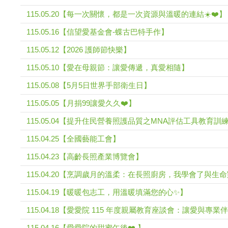
115.05.20【每一次關懷，都是一次資源與溫暖的連結☀️❤️】
115.05.16【信望愛基金會-蝶古巴特手作】
115.05.12【2026 護師節快樂】
115.05.10【愛在母親節：讓愛傳遞，真愛相隨】
115.05.08【5月5日世界手部衛生日】
115.05.05【月捐99讓愛久久❤️】
115.05.04【提升住民營養照護品質之MNA評估工具教育訓
115.04.25【全國藝能工會】
115.04.23【高齡長照產業博覽會】
115.04.20【烹調歲月的溫柔：在長照廚房，我學會了與生
115.04.19【暖暖包志工，用溫暖填滿您的心✨】
115.04.18【愛愛院 115 年度親屬教育座談會：讓愛與專
115.04.16【愛愛院的甜蜜午後❤️ 】