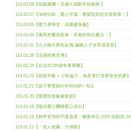
115.02.09【福氣爆棚！百歲人瑞動手拓春聯 】
115.02.07【深耕社區，暖心守護：愛愛院與您共迎新春！】
115.02.05【愛力勇學堂：花園健身趣】
115.02.04【萬馬奔騰迎新春：長輩的指尖魔法 ✨】
115.01.31【元大輔大夢想起飛-偏鄉人才培育成長營】
115.01.26【流感衛教宣導】
115.01.24【台北市299遊隼童軍團】
115.01.23【節能升級 × 公私協力，為長者打造更安全的家】
115.01.21【孩子畢業旅行中特別的一站】
115.01.20【愛愛院形象牆更新】
115.01.16【陽光愛心團隊暖心演出】
115.01.15【精準管理與守護溫度：膳食單位 2025 回顧與 20
115.01.12【「老人校園」大掃除】