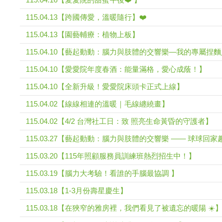
115.04.13【跨國傳愛，溫暖隨行】❤️
115.04.13【園藝輔療：植物上板】
115.04.10【藝起動動：腦力與肢體的交響樂—我的專屬捏
115.04.10【愛愛院年度春酒：能量滿格，愛心成蔭！】
115.04.10【全新升級！愛愛院床頭卡正式上線】
115.04.02【線線相連的溫暖｜毛線纏繞畫】
115.04.02【4/2 台灣社工日：致 照亮生命黃昏的守護者】
115.03.27【藝起動動：腦力與肢體的交響樂 —— 球球回家
115.03.20【115年照顧服務員訓練班熱烈招生中！】
115.03.19【腦力大考驗！看誰的手腦最協調 】
115.03.18【1-3月份壽星慶生】
115.03.18【在狹窄的雅房裡，我們看見了被遺忘的暖陽 ☀️