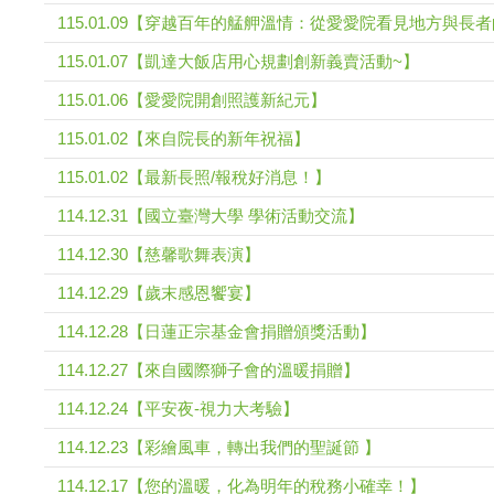
115.01.09【穿越百年的艋舺溫情：從愛愛院看見地方與長者的
115.01.07【凱達大飯店用心規劃創新義賣活動~】
115.01.06【愛愛院開創照護新紀元】
115.01.02【來自院長的新年祝福】
115.01.02【最新長照/報稅好消息！】
114.12.31【國立臺灣大學 學術活動交流】
114.12.30【慈馨歌舞表演】
114.12.29【歲末感恩饗宴】
114.12.28【日蓮正宗基金會捐贈頒獎活動】
114.12.27【來自國際獅子會的溫暖捐贈】
114.12.24【平安夜-視力大考驗】
114.12.23【彩繪風車，轉出我們的聖誕節 】
114.12.17【您的溫暖，化為明年的稅務小確幸！】