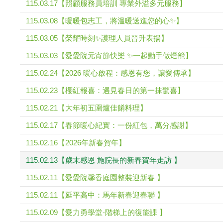
115.03.17【照顧服務員培訓 專業外溢多元服務】
115.03.08【暖暖包志工，將溫暖送進您的心✨】
115.03.05【榮耀時刻✨護理人員晉升表揚】
115.03.03【愛愛院元宵節快樂 ✨一起動手做燈籠】
115.02.24【2026 暖心啟程：感恩有您，讓愛傳承】
115.02.23【櫻紅報喜：遇見春日的第一抹驚喜】
115.02.21【大年初五圍爐佳餚料理】
115.02.17【春節暖心紀實：一份紅包，萬分感謝】
115.02.16【2026年新春賀年】
115.02.13【歲末感恩 施院長的新春賀年走訪 】
115.02.11【愛愛院馨香庭園整裝迎新春 】
115.02.11【延平高中：馬年新春迎春聯 】
115.02.09【愛力勇學堂-階梯上的復能課 】