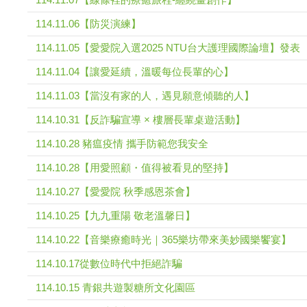
114.11.06【防災演練】
114.11.05【愛愛院入選2025 NTU台大護理國際論壇】發表
114.11.04【讓愛延續，溫暖每位長輩的心】
114.11.03【當沒有家的人，遇見願意傾聽的人】
114.10.31【反詐騙宣導 × 樓層長輩桌遊活動】
114.10.28 豬瘟疫情 攜手防範您我安全
114.10.28【用愛照顧・值得被看見的堅持】
114.10.27【愛愛院 秋季感恩茶會】
114.10.25【九九重陽 敬老溫馨日】
114.10.22【音樂療癒時光｜365樂坊帶來美妙國樂饗宴】
114.10.17從數位時代中拒絕詐騙
114.10.15 青銀共遊製糖所文化園區