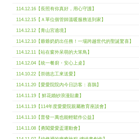
114.12.16【長照有你真好，用心守護】
114.12.15【Ａ單位個管師溫暖服務送到家】
114.12.12【青山宮遶境】
114.12.10【爺爺奶奶出任務！一場跨越世代的聖誕驚喜】
114.12.11【站在窗外呆萌的大笨鳥】
114.12.04【統一餐廚・安心上桌】
114.10.22【崇德志工來送愛】
114.11.20【愛愛院院內今日訪客：喜鵲】
114.11.19【 鮮花婚紗浪漫貼畫】
114.11.19【114年度愛愛院親屬教育座談會】
114.11.10【普發一萬也能輕鬆作公益】
114.11.08【勇闖愛愛盃運動會】
114.11.07【線條裡的療癒旅程-纏繞畫創作】