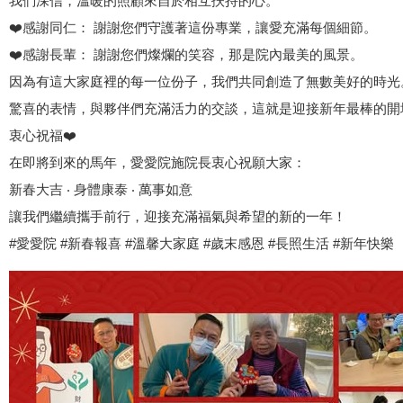
我們深信，溫暖的照顧來自於相互扶持的心。
❤️感謝同仁： 謝謝您們守護著這份專業，讓愛充滿每個細節。
❤️感謝長輩： 謝謝您們燦爛的笑容，那是院內最美的風景。
因為有這大家庭裡的每一位份子，我們共同創造了無數美好的時光
驚喜的表情，與夥伴們充滿活力的交談，這就是迎接新年最棒的開
衷心祝福❤️
在即將到來的馬年，愛愛院施院長衷心祝願大家：
新春大吉 ‧ 身體康泰 ‧ 萬事如意
讓我們繼續攜手前行，迎接充滿福氣與希望的新的一年！
#愛愛院 #新春報喜 #溫馨大家庭 #歲末感恩 #長照生活 #新年快樂