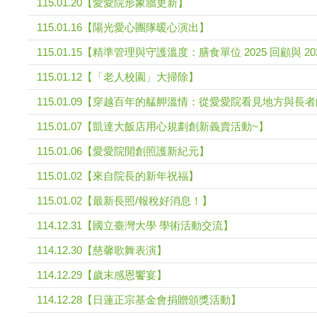
115.01.20【愛愛院形象牆更新】
115.01.16【陽光愛心團隊暖心演出】
115.01.15【精準管理與守護溫度：膳食單位 2025 回顧與 20
115.01.12【「老人校園」大掃除】
115.01.09【穿越百年的艋舺溫情：從愛愛院看見地方與長者的
115.01.07【凱達大飯店用心規劃創新義賣活動~】
115.01.06【愛愛院開創照護新紀元】
115.01.02【來自院長的新年祝福】
115.01.02【最新長照/報稅好消息！】
114.12.31【國立臺灣大學 學術活動交流】
114.12.30【慈馨歌舞表演】
114.12.29【歲末感恩饗宴】
114.12.28【日蓮正宗基金會捐贈頒獎活動】