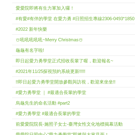
愛愛院即將有生力軍加入囉！
#有愛#有伴的學堂 在愛力勇 #日照招生專線2306-0493*1850
#2022 新年快樂
☃️吼吼吼吼吼~Merry Christmas☃️
龜龜有名字啦!
即日起愛力勇學堂正式招收長輩了喔，歡迎報名~
#2021年11/25探視預約系統更新!!!!!
!!即日起愛力勇學堂開放參觀與訪視，歡迎來坐坐!!
#愛力勇學堂 ｜ #最適合長輩的學堂
烏龜先生的命名活動 #part2
#愛力勇學堂 #最適合長輩的學堂
前愛愛院院長-施照子女士-臺灣女性文化地標揭幕活動
愛愛院日照中心"愛力勇學堂"即將與大家見面！