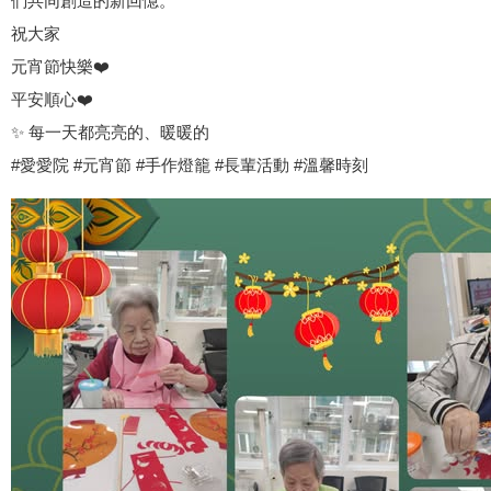
們共同創造的新回憶。
祝大家
元宵節快樂
❤️
平安順心
❤️
✨ 每一天都亮亮的、暖暖的
#愛愛院 #元宵節 #手作燈籠 #長輩活動 #溫馨時刻