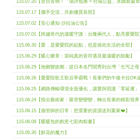
115.07.20【全台首例！「環評抵換 × 社福公益」永續新篇章
115.07.17【攜手交流，共創優質長照】
115.07.02【安心通知-沙拉油公告】
115.07.01【跨越世代的溫暖守護：台隆兩代人，點亮愛愛
115.06.30【愛，是愛愛院的起點，也是彼此生活的全部】
115.06.29【暖心樂章：當純真的音符遇見最溫暖的鼓勵】
115.06.29【他鄉變故鄉：從日本名門閨秀到台灣「乞丐之
115.06.26【愛愛院歌王歌后爭霸戰！長輩們的午後卡拉O
115.06.25【網路傳輸環境全面優化，讓愛與照護「零延遲
115.06.24【指尖藝術家：吸管變變變，轉出長輩的精彩視
115.06.15【個管師的日常：把需要的資源送到案家❤️】
115.06.08【暖暖包的創意七彩肉粽畫】
115.05.30【鮮花的魔力】