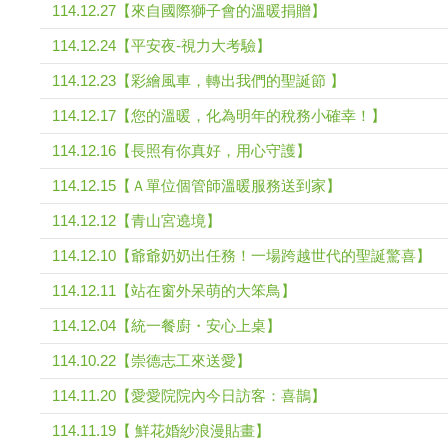
114.12.27【來自國際獅子會的溫暖捐贈】
114.12.24【平安夜-視力大考驗】
114.12.23【彩繪風車，轉出我們的聖誕節 】
114.12.17【您的溫暖，化為明年的稅務小確幸！】
114.12.16【長照有你真好，用心守護】
114.12.15【Ａ單位個管師溫暖服務送到家】
114.12.12【青山宮遶境】
114.12.10【爺爺奶奶出任務！一場跨越世代的聖誕驚喜】
114.12.11【站在窗外呆萌的大笨鳥】
114.12.04【統一餐廚・安心上桌】
114.10.22【崇德志工來送愛】
114.11.20【愛愛院院內今日訪客：喜鵲】
114.11.19【 鮮花婚紗浪漫貼畫】