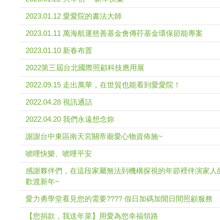
2023.01.12 愛愛院的書法大師
2023.01.11 萬海航運慈善基金會傳荇基金環保節能專案
2023.01.10 新春布置
2022第三屆台北國際照顧科技應用展
2022.09.15 走出萬華，在世貿也能看到愛愛院！
2022.04.28 視訊通話
2022.04.20 我們永遠想念妳
謝謝台中東區南天宮關帝廟愛心物資佈施~
唬哩快樂、唬哩平安
感謝夥伴們，在這段家屬無法到機構探視的年節裡伴演家人
歡渡新年~
愛力勇學堂看見您的需要???? 假日加碼加開日間照顧服務
【您捐款，我送年菜】用愛為您幸福領路