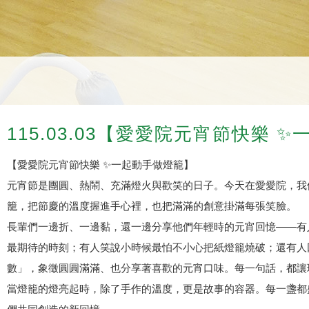
115.03.03【愛愛院元宵節快樂 
【愛愛院元宵節快樂 ✨一起動手做燈籠】
元宵節是團圓、熱鬧、充滿燈火與歡笑的日子。今天在愛愛院，我
籠，把節慶的溫度握進手心裡，也把滿滿的創意掛滿每張笑臉。
長輩們一邊折、一邊黏，還一邊分享他們年輕時的元宵回憶——有
最期待的時刻；有人笑說小時候最怕不小心把紙燈籠燒破；還有人
數」，象徵圓圓滿滿、也分享著喜歡的元宵口味。每一句話，都讓
當燈籠的燈亮起時，除了手作的溫度，更是故事的容器。每一盞都