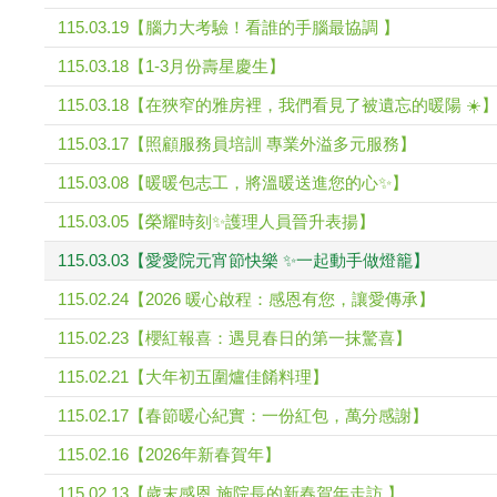
115.03.19【腦力大考驗！看誰的手腦最協調 】
115.03.18【1-3月份壽星慶生】
115.03.18【在狹窄的雅房裡，我們看見了被遺忘的暖陽 ☀️
115.03.17【照顧服務員培訓 專業外溢多元服務】
115.03.08【暖暖包志工，將溫暖送進您的心✨】
115.03.05【榮耀時刻✨護理人員晉升表揚】
115.03.03【愛愛院元宵節快樂 ✨一起動手做燈籠】
115.02.24【2026 暖心啟程：感恩有您，讓愛傳承】
115.02.23【櫻紅報喜：遇見春日的第一抹驚喜】
115.02.21【大年初五圍爐佳餚料理】
115.02.17【春節暖心紀實：一份紅包，萬分感謝】
115.02.16【2026年新春賀年】
115.02.13【歲末感恩 施院長的新春賀年走訪 】