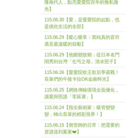
隆兩代人，點亮愛愛院百年的無私微
光】
115.06.30【愛，是愛愛院的起點，也
是彼此生活的全部】
115.06.29【暖心樂章：當純真的音符
遇見最溫暖的鼓勵】
115.06.29【他鄉變故鄉：從日本名門
閨秀到台灣「乞丐之母」清水照子】
115.06.26【愛愛院歌王歌后爭霸戰！
長輩們的午後卡拉OK金曲時光】
115.06.25【網路傳輸環境全面優化，
讓愛與照護「零延遲」】
115.06.24【指尖藝術家：吸管變變
變，轉出長輩的精彩視界！】
115.06.15【個管師的日常：把需要的
資源送到案家❤️】