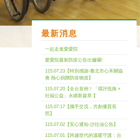
最新消息
一起走進愛愛院
愛愛院最新防疫公告出爐囉!
115.07.23【特別感謝-臺北市心禾關協
會 熱心捐贈防疫物資】
115.07.20【全台首例！「環評抵換 ×
社福公益」永續新篇章 】
115.07.17【攜手交流，共創優質長
照】
115.07.02【安心通知-沙拉油公告】
115.07.01【跨越世代的溫暖守護：台