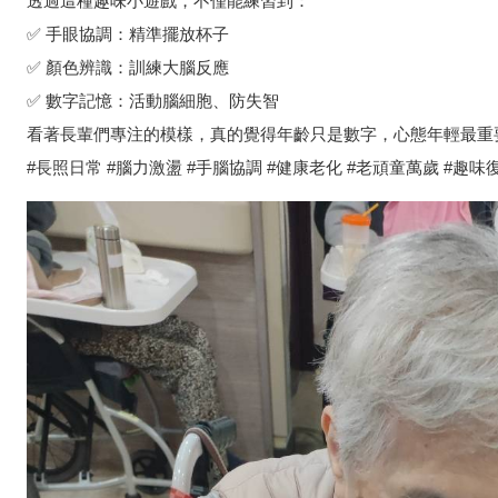
透過這種趣味小遊戲，不僅能練習到：
✅ 手眼協調：精準擺放杯子
✅ 顏色辨識：訓練大腦反應
✅ 數字記憶：活動腦細胞、防失智
看著長輩們專注的模樣，真的覺得年齡只是數字，心態年輕最重
#長照日常 #腦力激盪 #手腦協調 #健康老化 #老頑童萬歲 #趣味