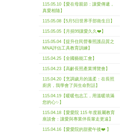
115.05.10【愛在母親節：讓愛傳遞，
真愛相隨】
115.05.08【5月5日世界手部衛生日】
115.05.05【月捐99讓愛久久❤️】
115.05.04【提升住民營養照護品質之
MNA評估工具教育訓練】
115.04.25【全國藝能工會】
115.04.23【高齡長照產業博覽會】
115.04.20【烹調歲月的溫柔：在長照
廚房，我學會了與生命對話】
115.04.19【暖暖包志工，用溫暖填滿
您的心✨】
115.04.18【愛愛院 115 年度親屬教育
座談會：讓愛與專業伴長輩走更遠】
115.04.16【愛愛院的甜蜜午後❤️ 】