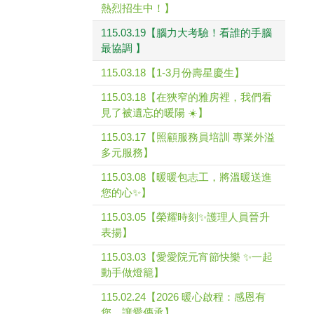
熱烈招生中！】
115.03.19【腦力大考驗！看誰的手腦
最協調 】
115.03.18【1-3月份壽星慶生】
115.03.18【在狹窄的雅房裡，我們看
見了被遺忘的暖陽 ☀️】
115.03.17【照顧服務員培訓 專業外溢
多元服務】
115.03.08【暖暖包志工，將溫暖送進
您的心✨】
115.03.05【榮耀時刻✨護理人員晉升
表揚】
115.03.03【愛愛院元宵節快樂 ✨一起
動手做燈籠】
115.02.24【2026 暖心啟程：感恩有
您，讓愛傳承】