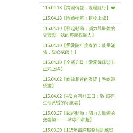
115.04.13【跨國傳愛，溫暖隨行】❤️
115.04.13【園藝輔療：植物上板】
115.04.10【藝起動動：腦力與肢體的
交響樂—我的專屬捏麵人】
115.04.10【愛愛院年度春酒：能量滿
格，愛心成蔭！】
115.04.10【全新升級！愛愛院床頭卡
正式上線】
115.04.02【線線相連的溫暖｜毛線纏
繞畫】
115.04.02【4/2 台灣社工日：致 照亮
生命黃昏的守護者】
115.03.27【藝起動動：腦力與肢體的
交響樂 —— 球球回家趣】
115.03.20【115年照顧服務員訓練班