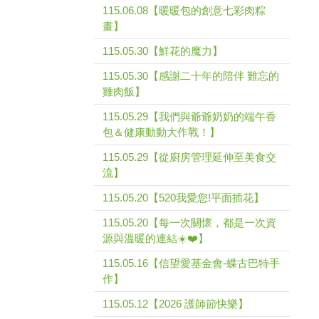
115.06.08【暖暖包的創意七彩肉粽
畫】
115.05.30【鮮花的魔力】
115.05.30【感謝二十年的陪伴 難忘的
雞肉飯】
115.05.29【我們與爺爺奶奶的端午香
包＆健康動動大作戰！】
115.05.29【從廚房管理延伸至美食交
流】
115.05.20【520我愛您!平面插花】
115.05.20【每一次關懷，都是一次資
源與溫暖的連結☀️❤️】
115.05.16【信望愛基金會-蝶古巴特手
作】
115.05.12【2026 護師節快樂】