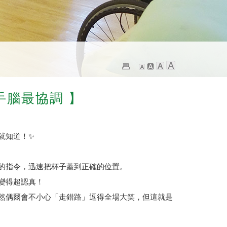
的手腦最協調 】
就知道！✨
的指令，迅速把杯子蓋到正確的位置。
變得超認真！
然偶爾會不小心「走錯路」逗得全場大笑，但這就是