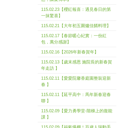
115.02.23【櫻紅報喜：遇見春日的第
一抹驚喜】
115.02.21【大年初五圍爐佳餚料理】
115.02.17【春節暖心紀實：一份紅
包，萬分感謝】
115.02.16【2026年新春賀年】
115.02.13【歲末感恩 施院長的新春賀
年走訪 】
115.02.11【愛愛院馨香庭園整裝迎新
春 】
115.02.11【延平高中：馬年新春迎春
聯 】
115.02.09【愛力勇學堂-階梯上的復能
課 】
115.02.09【福氣爆棚！百歲人瑞動手