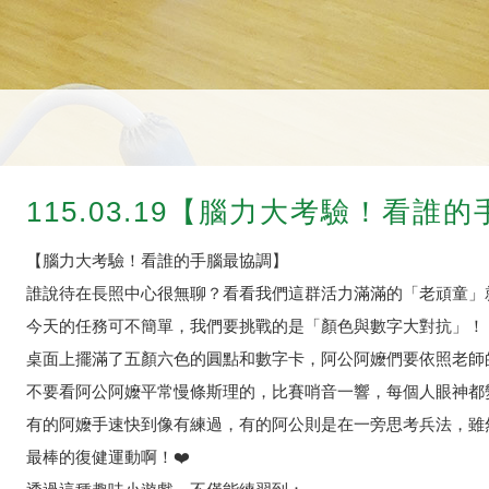
115.03.19【腦力大考驗！看誰
【腦力大考驗！看誰的手腦最協調】
誰說待在長照中心很無聊？看看我們這群活力滿滿的「老頑童」
今天的任務可不簡單，我們要挑戰的是「顏色與數字大對抗」！
桌面上擺滿了五顏六色的圓點和數字卡，阿公阿嬤們要依照老師
不要看阿公阿嬤平常慢條斯理的，比賽哨音一響，每個人眼神都
有的阿嬤手速快到像有練過，有的阿公則是在一旁思考兵法，雖
最棒的復健運動啊！❤️