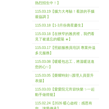
熱烈招生中！】
115.03.19【腦力大考驗！看誰的手腦
最協調 】
115.03.18【1-3月份壽星慶生】
115.03.18【在狹窄的雅房裡，我們看
見了被遺忘的暖陽 ☀️】
115.03.17【照顧服務員培訓 專業外溢
多元服務】
115.03.08【暖暖包志工，將溫暖送進
您的心✨】
115.03.05【榮耀時刻✨護理人員晉升
表揚】
115.03.03【愛愛院元宵節快樂 ✨一起
動手做燈籠】
115.02.24【2026 暖心啟程：感恩有
您，讓愛傳承】