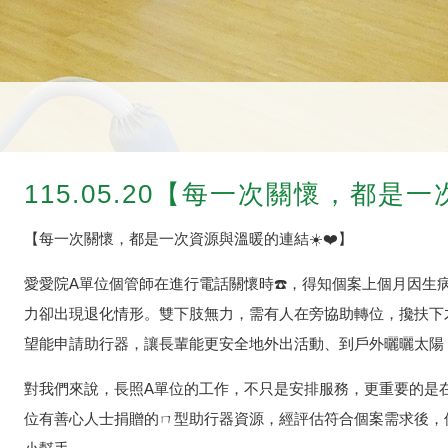
115.05.20【每一次關懷，都是
【每一次關懷，都是一次資源與溫暖的連結☀️❤️】
愛愛院A單位個管師在進行電話關懷時☎️，得知個案上個月因生
力卻出現退化情形。雙下肢無力，需有人在旁協助轉位，攙扶下
望能申請助行器，讓長輩能更安全地外出活動、到戶外曬曬太陽
對我們來說，長照A單位的工作，不只是安排服務，更重要的是
位有善心人士捐贈的ㄇ型助行器資源，經評估符合個案需求後，