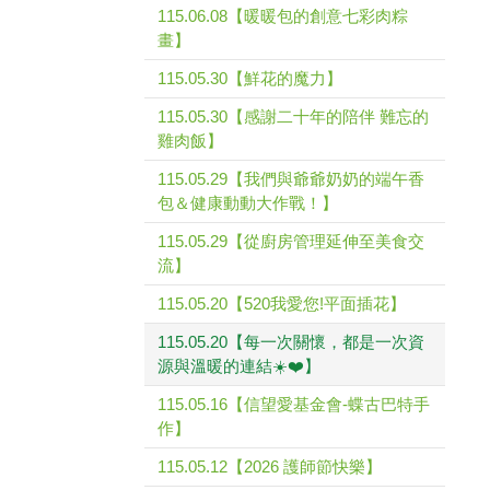
115.06.08【暖暖包的創意七彩肉粽
畫】
115.05.30【鮮花的魔力】
115.05.30【感謝二十年的陪伴 難忘的
雞肉飯】
115.05.29【我們與爺爺奶奶的端午香
包＆健康動動大作戰！】
115.05.29【從廚房管理延伸至美食交
流】
115.05.20【520我愛您!平面插花】
115.05.20【每一次關懷，都是一次資
源與溫暖的連結☀️❤️】
115.05.16【信望愛基金會-蝶古巴特手
作】
115.05.12【2026 護師節快樂】