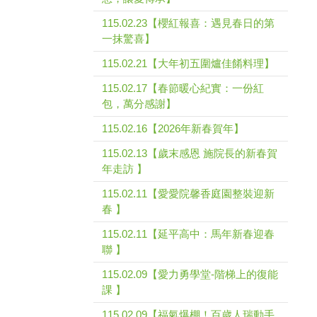
115.02.23【櫻紅報喜：遇見春日的第
一抹驚喜】
115.02.21【大年初五圍爐佳餚料理】
115.02.17【春節暖心紀實：一份紅
包，萬分感謝】
115.02.16【2026年新春賀年】
115.02.13【歲末感恩 施院長的新春賀
年走訪 】
115.02.11【愛愛院馨香庭園整裝迎新
春 】
115.02.11【延平高中：馬年新春迎春
聯 】
115.02.09【愛力勇學堂-階梯上的復能
課 】
115.02.09【福氣爆棚！百歲人瑞動手