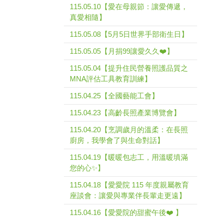
115.05.10【愛在母親節：讓愛傳遞，
真愛相隨】
115.05.08【5月5日世界手部衛生日】
115.05.05【月捐99讓愛久久❤️】
115.05.04【提升住民營養照護品質之
MNA評估工具教育訓練】
115.04.25【全國藝能工會】
115.04.23【高齡長照產業博覽會】
115.04.20【烹調歲月的溫柔：在長照
廚房，我學會了與生命對話】
115.04.19【暖暖包志工，用溫暖填滿
您的心✨】
115.04.18【愛愛院 115 年度親屬教育
座談會：讓愛與專業伴長輩走更遠】
115.04.16【愛愛院的甜蜜午後❤️ 】