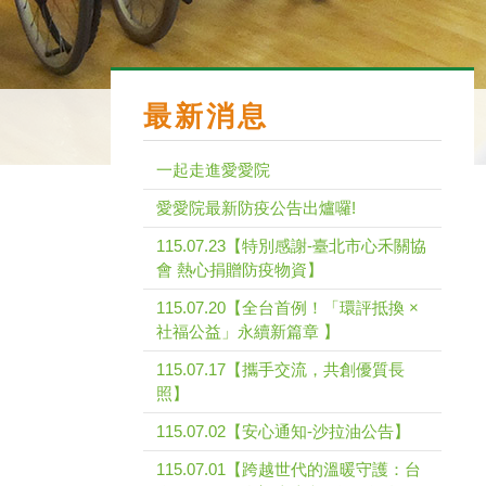
最新消息
一起走進愛愛院
愛愛院最新防疫公告出爐囉!
115.07.23【特別感謝-臺北市心禾關協
會 熱心捐贈防疫物資】
115.07.20【全台首例！「環評抵換 ×
社福公益」永續新篇章 】
115.07.17【攜手交流，共創優質長
照】
115.07.02【安心通知-沙拉油公告】
115.07.01【跨越世代的溫暖守護：台