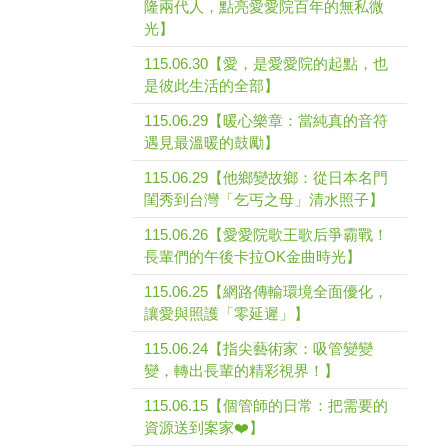
隆兩代人，點亮愛愛院百年的無私微
光】
115.06.30【愛，是愛愛院的起點，也
是彼此生活的全部】
115.06.29【暖心樂章：當純真的音符
遇見最溫暖的鼓勵】
115.06.29【他鄉變故鄉：從日本名門
閨秀到台灣「乞丐之母」清水照子】
115.06.26【愛愛院歌王歌后爭霸戰！
長輩們的午後卡拉OK金曲時光】
115.06.25【網路傳輸環境全面優化，
讓愛與照護「零延遲」】
115.06.24【指尖藝術家：吸管變變
變，轉出長輩的精彩視界！】
115.06.15【個管師的日常：把需要的
資源送到案家❤️】