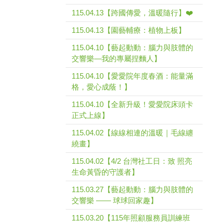
115.04.13【跨國傳愛，溫暖隨行】❤️
115.04.13【園藝輔療：植物上板】
115.04.10【藝起動動：腦力與肢體的
交響樂—我的專屬捏麵人】
115.04.10【愛愛院年度春酒：能量滿
格，愛心成蔭！】
115.04.10【全新升級！愛愛院床頭卡
正式上線】
115.04.02【線線相連的溫暖｜毛線纏
繞畫】
115.04.02【4/2 台灣社工日：致 照亮
生命黃昏的守護者】
115.03.27【藝起動動：腦力與肢體的
交響樂 —— 球球回家趣】
115.03.20【115年照顧服務員訓練班