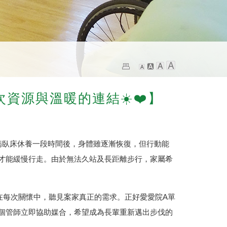
一次資源與溫暖的連結☀️❤️】
病臥床休養一段時間後，身體雖逐漸恢復，但行動能
才能緩慢行走。由於無法久站及長距離步行，家屬希
在每次關懷中，聽見案家真正的需求。正好愛愛院A單
個管師立即協助媒合，希望成為長輩重新邁出步伐的