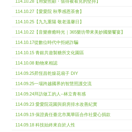
114.10.28【用愛照顧・值得被看見的堅持】
114.10.27【愛愛院 秋季感恩茶會】
114.10.25【九九重陽 敬老溫馨日】
114.10.22【音樂療癒時光｜365樂坊帶來美妙國樂饗宴】
114.10.17從數位時代中拒絕詐騙
114.10.15 青銀共遊製糖所文化園區
114.10.08 動物來相認
114.09.25昇恆昌乾燥花扇子 DIY
114.09.25一場跨越國界的智慧照護交流
114.09.24拜訪做工的人--林立青有感
114.09.23 愛愛院花園與廚房排水改善紀實
114.09.19 保證責任臺北市萬華區合作社愛心捐款
114.09.18 科技始終來自於人性