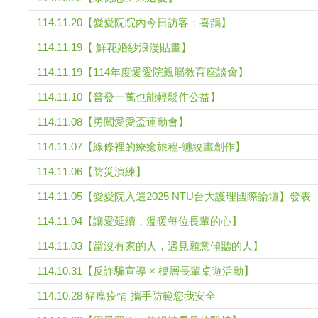
114.11.20【愛愛院院內今日訪客：喜鵲】
114.11.19【 鮮花婚紗浪漫貼畫】
114.11.19【114年度愛愛院親屬教育座談會】
114.11.10【普發一萬也能輕鬆作公益】
114.11.08【勇闖愛愛盃運動會】
114.11.07【線條裡的療癒旅程-纏繞畫創作】
114.11.06【防災演練】
114.11.05【愛愛院入選2025 NTU台大護理國際論壇】發表
114.11.04【讓愛延續，溫暖每位長輩的心】
114.11.03【當沒有家的人，遇見願意傾聽的人】
114.10.31【反詐騙宣導 × 樓層長輩桌遊活動】
114.10.28 豬瘟疫情 攜手防範您我安全