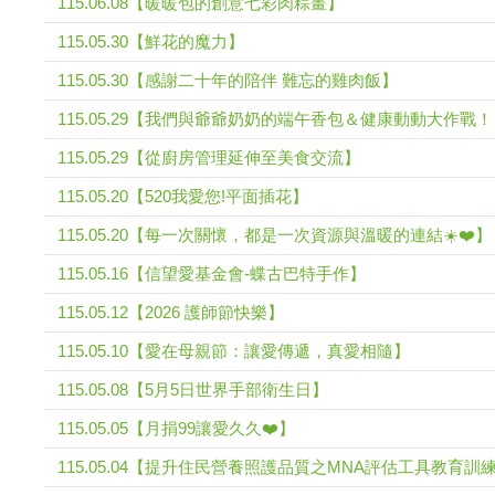
115.06.08【暖暖包的創意七彩肉粽畫】
115.05.30【鮮花的魔力】
115.05.30【感謝二十年的陪伴 難忘的雞肉飯】
115.05.29【我們與爺爺奶奶的端午香包＆健康動動大作戰
115.05.29【從廚房管理延伸至美食交流】
115.05.20【520我愛您!平面插花】
115.05.20【每一次關懷，都是一次資源與溫暖的連結☀️❤️】
115.05.16【信望愛基金會-蝶古巴特手作】
115.05.12【2026 護師節快樂】
115.05.10【愛在母親節：讓愛傳遞，真愛相隨】
115.05.08【5月5日世界手部衛生日】
115.05.05【月捐99讓愛久久❤️】
115.05.04【提升住民營養照護品質之MNA評估工具教育訓