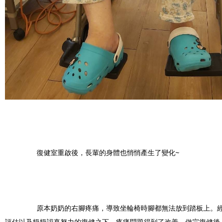
		復健室重啟後，長輩的身體也悄悄產生了變化~
		原本奶奶的右腳疼痛，導致坐輪椅時腳都無法放到踏板上。經過物理治療師的專業
評估以及奶奶認真努力的復健之下，疼痛問題得到了改善。做完復健後