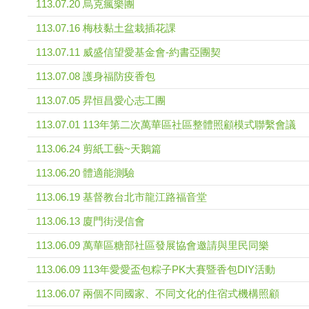
113.07.20 烏克瘋樂團
113.07.16 梅枝黏土盆栽插花課
113.07.11 威盛信望愛基金會-約書亞團契
113.07.08 護身福防疫香包
113.07.05 昇恒昌愛心志工團
113.07.01 113年第二次萬華區社區整體照顧模式聯繫會議
113.06.24 剪紙工藝~天鵝篇
113.06.20 體適能測驗
113.06.19 基督教台北市龍江路福音堂
113.06.13 廈門街浸信會
113.06.09 萬華區糖部社區發展協會邀請與里民同樂
113.06.09 113年愛愛盃包粽子PK大賽暨香包DIY活動
113.06.07 兩個不同國家、不同文化的住宿式機構照顧