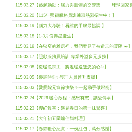
115.03.27【藝起動動：腦力與肢體的交響樂 —— 球球回家
115.03.20【115年照顧服務員訓練班熱烈招生中！】
115.03.19【腦力大考驗！看誰的手腦最協調 】
115.03.18【1-3月份壽星慶生】
115.03.18【在狹窄的雅房裡，我們看見了被遺忘的暖陽 ☀️
115.03.17【照顧服務員培訓 專業外溢多元服務】
115.03.08【暖暖包志工，將溫暖送進您的心✨】
115.03.05【榮耀時刻✨護理人員晉升表揚】
115.03.03【愛愛院元宵節快樂 ✨一起動手做燈籠】
115.02.24【2026 暖心啟程：感恩有您，讓愛傳承】
115.02.23【櫻紅報喜：遇見春日的第一抹驚喜】
115.02.21【大年初五圍爐佳餚料理】
115.02.17【春節暖心紀實：一份紅包，萬分感謝】