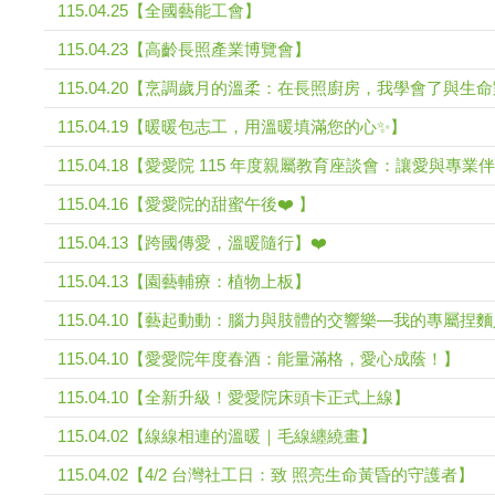
115.04.25【全國藝能工會】
115.04.23【高齡長照產業博覽會】
115.04.20【烹調歲月的溫柔：在長照廚房，我學會了與生
115.04.19【暖暖包志工，用溫暖填滿您的心✨】
115.04.18【愛愛院 115 年度親屬教育座談會：讓愛與專
115.04.16【愛愛院的甜蜜午後❤️ 】
115.04.13【跨國傳愛，溫暖隨行】❤️
115.04.13【園藝輔療：植物上板】
115.04.10【藝起動動：腦力與肢體的交響樂—我的專屬捏
115.04.10【愛愛院年度春酒：能量滿格，愛心成蔭！】
115.04.10【全新升級！愛愛院床頭卡正式上線】
115.04.02【線線相連的溫暖｜毛線纏繞畫】
115.04.02【4/2 台灣社工日：致 照亮生命黃昏的守護者】