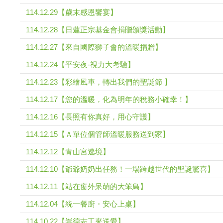
114.12.29【歲末感恩饗宴】
114.12.28【日蓮正宗基金會捐贈頒獎活動】
114.12.27【來自國際獅子會的溫暖捐贈】
114.12.24【平安夜-視力大考驗】
114.12.23【彩繪風車，轉出我們的聖誕節 】
114.12.17【您的溫暖，化為明年的稅務小確幸！】
114.12.16【長照有你真好，用心守護】
114.12.15【Ａ單位個管師溫暖服務送到家】
114.12.12【青山宮遶境】
114.12.10【爺爺奶奶出任務！一場跨越世代的聖誕驚喜】
114.12.11【站在窗外呆萌的大笨鳥】
114.12.04【統一餐廚・安心上桌】
114.10.22【崇德志工來送愛】