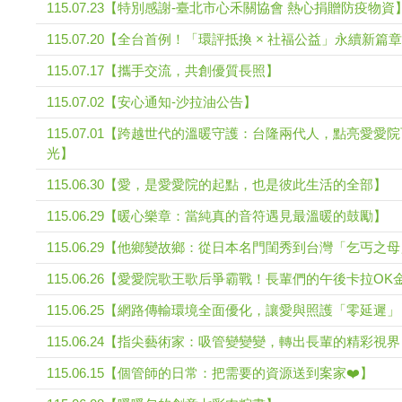
115.07.23【特別感謝-臺北市心禾關協會 熱心捐贈防疫物資
115.07.20【全台首例！「環評抵換 × 社福公益」永續新篇章
115.07.17【攜手交流，共創優質長照】
115.07.02【安心通知-沙拉油公告】
115.07.01【跨越世代的溫暖守護：台隆兩代人，點亮愛愛
光】
115.06.30【愛，是愛愛院的起點，也是彼此生活的全部】
115.06.29【暖心樂章：當純真的音符遇見最溫暖的鼓勵】
115.06.29【他鄉變故鄉：從日本名門閨秀到台灣「乞丐之
115.06.26【愛愛院歌王歌后爭霸戰！長輩們的午後卡拉O
115.06.25【網路傳輸環境全面優化，讓愛與照護「零延遲
115.06.24【指尖藝術家：吸管變變變，轉出長輩的精彩視
115.06.15【個管師的日常：把需要的資源送到案家❤️】