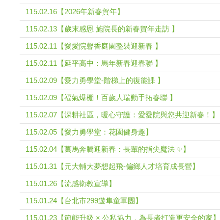
115.02.16【2026年新春賀年】
115.02.13【歲末感恩 施院長的新春賀年走訪 】
115.02.11【愛愛院馨香庭園整裝迎新春 】
115.02.11【延平高中：馬年新春迎春聯 】
115.02.09【愛力勇學堂-階梯上的復能課 】
115.02.09【福氣爆棚！百歲人瑞動手拓春聯 】
115.02.07【深耕社區，暖心守護：愛愛院與您共迎新春！】
115.02.05【愛力勇學堂：花園健身趣】
115.02.04【萬馬奔騰迎新春：長輩的指尖魔法 ✨】
115.01.31【元大輔大夢想起飛-偏鄉人才培育成長營】
115.01.26【流感衛教宣導】
115.01.24【台北市299遊隼童軍團】
115.01.23【節能升級 × 公私協力，為長者打造更安全的家】