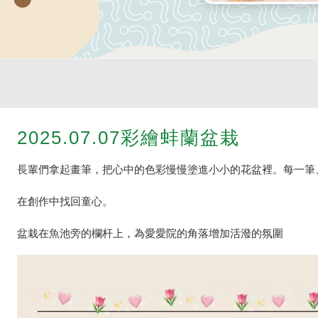
2025.07.07彩繪蚌蘭盆栽
長輩們拿起畫筆，把心中的色彩慢慢塗進小小的花盆裡。每一筆
在創作中找回童心。
盆栽在魚池旁的欄杆上，為愛愛院的角落增加活潑的氛圍