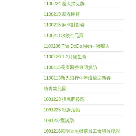
1100224 超大撲克牌
1100219 新春團拜
1100215 麻將對對碰
1100211水餃金元寶
1100206 The DoDo Men - 嘟嘟人
1100120 1-2月慶生會
1100115長庚醫療東明參訪
1100113新光銀行牛年燈籠迎新春
純青幼兒園
1091223 撲克牌接龍
1091225 聖誕活動
1091222聖誕趴
1091216東明長照機構員工會議兼摸彩