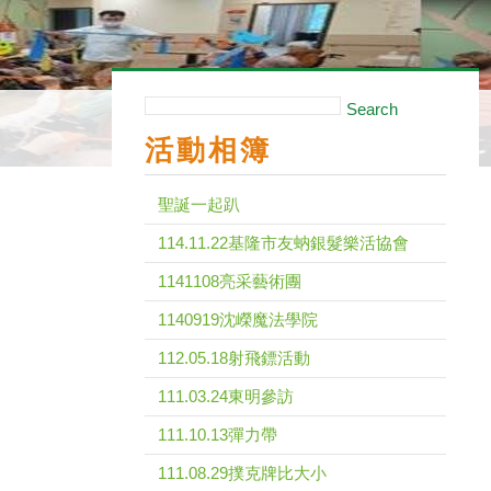
Search
活動相簿
聖誕一起趴
114.11.22基隆市友蚋銀髮樂活協會
1141108亮采藝術團
1140919沈嶸魔法學院
112.05.18射飛鏢活動
111.03.24東明參訪
111.10.13彈力帶
111.08.29撲克牌比大小