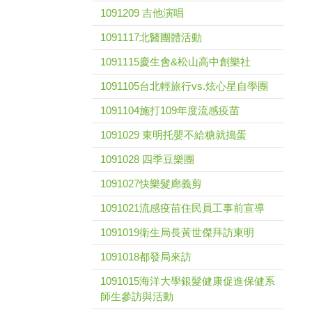
1091209 吉他演唱
1091117北醫團體活動
1091115慶生會&松山高中創樂社
1091105台北輕旅行vs.炫心星自學團
1091104施打109年度流感疫苗
1091029 東明托嬰不給糖就搗蛋
1091028 四季豆樂團
1091027快樂髮廊義剪
1091021流感疫苗住民員工事前宣導
1091019衛生局長黃世傑拜訪東明
1091018都發局來訪
1091015海洋大學銀髮健康促進保健系
師生參訪與活動