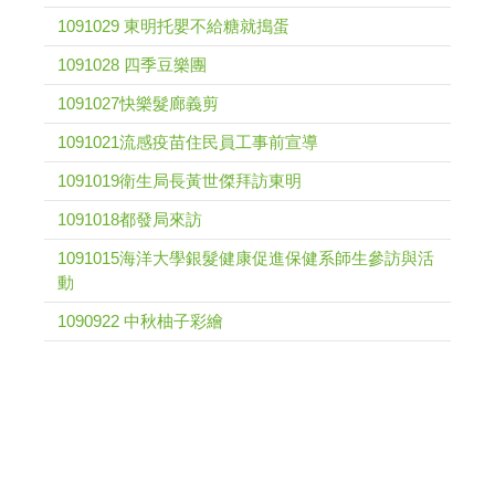
1091029 東明托嬰不給糖就搗蛋
1091028 四季豆樂團
1091027快樂髮廊義剪
1091021流感疫苗住民員工事前宣導
1091019衛生局長黃世傑拜訪東明
1091018都發局來訪
1091015海洋大學銀髮健康促進保健系師生參訪與活
動
1090922 中秋柚子彩繪