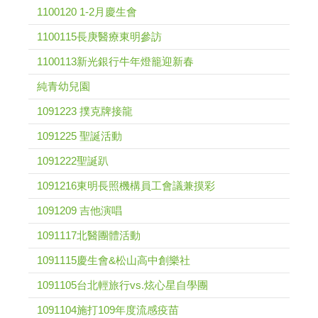
1100120 1-2月慶生會
1100115長庚醫療東明參訪
1100113新光銀行牛年燈籠迎新春
純青幼兒園
1091223 撲克牌接龍
1091225 聖誕活動
1091222聖誕趴
1091216東明長照機構員工會議兼摸彩
1091209 吉他演唱
1091117北醫團體活動
1091115慶生會&松山高中創樂社
1091105台北輕旅行vs.炫心星自學團
1091104施打109年度流感疫苗