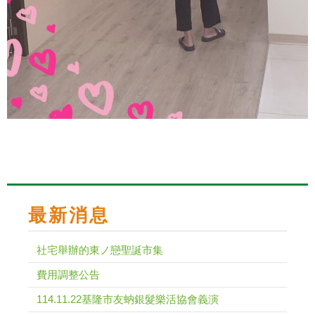
最新消息
社宅舉辦的東ノ戀聖誕市集
費用調整公告
114.11.22基隆市友蚋銀髮樂活協會義演