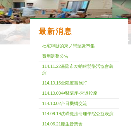
最新消息
社宅舉辦的東ノ戀聖誕市集
費用調整公告
114.11.22基隆市友蚋銀髮樂活協會義
演
114.10.16全院疫苗施打
114.10.09中醫講座-穴道按摩
114.10.02台日機構交流
114.09.19沈嶸魔法命理學院公益表演
114.06.21慶生音樂會