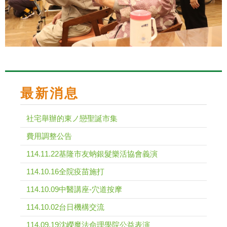
最新消息
社宅舉辦的東ノ戀聖誕市集
費用調整公告
114.11.22基隆市友蚋銀髮樂活協會義演
114.10.16全院疫苗施打
114.10.09中醫講座-穴道按摩
114.10.02台日機構交流
114.09.19沈嶸魔法命理學院公益表演