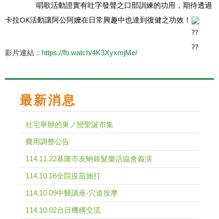
		唱歌活動證實有吐字發聲之口部訓練的功用，期待透過
卡拉OK活動讓阿公阿嬤在日常興趣中也達到復健之功效！
影片連結：
https://fb.watch/4K3XyxmjMe/
最新消息
社宅舉辦的東ノ戀聖誕市集
費用調整公告
114.11.22基隆市友蚋銀髮樂活協會義演
114.10.16全院疫苗施打
114.10.09中醫講座-穴道按摩
114.10.02台日機構交流