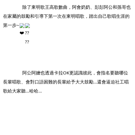
		除了東明歌王高歌數曲，阿會奶奶、彭彭阿公和孫哥也
在家屬的鼓勵和引導下第一次在東明唱歌，踏出自己歌唱生涯的
第一步~
		阿公阿嬤也透過卡拉OK更認識彼此，會指名要聽哪位
長輩唱歌、會對口語困難的長輩給予大大鼓勵...還會逼迫社工唱
歌給大家聽...哈哈...