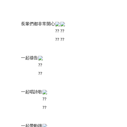
		長輩們都非常開心
		一起禱告
		一起唱詩歌
		一起帶動跳