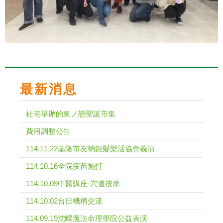
最新消息
社宅舉辦的東ノ戀聖誕市集
費用調整公告
114.11.22基隆市友蚋銀髮樂活協會義演
114.10.16全院疫苗施打
114.10.09中醫講座-穴道按摩
114.10.02台日機構交流
114.09.19沈嶸魔法命理學院公益表演