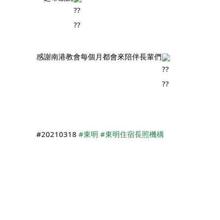
		感謝南港教會每個月都會來陪伴長輩們
		#20210318 
#東明
#東明住宿長照機構