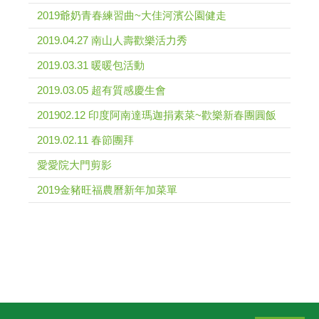
2019爺奶青春練習曲~大佳河濱公園健走
2019.04.27 南山人壽歡樂活力秀
2019.03.31 暖暖包活動
2019.03.05 超有質感慶生會
201902.12 印度阿南達瑪迦捐素菜~歡樂新春團圓飯
2019.02.11 春節團拜
愛愛院大門剪影
2019金豬旺福農曆新年加菜單