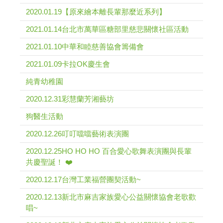
2020.01.19【原來繪本離長輩那麼近系列】
2021.01.14台北市萬華區糖部里慈悲關懷社區活動
2021.01.10中華和睦慈善協會籌備會
2021.01.09卡拉OK慶生會
純青幼稚園
2020.12.31彩慧蘭芳湘藝坊
狗醫生活動
2020.12.26叮叮噹噹藝術表演團
2020.12.25HO HO HO 百合愛心歌舞表演團與長輩
共慶聖誕！ ❤️
2020.12.17台灣工業福營團契活動~
2020.12.13新北市麻吉家族愛心公益關懷協會老歌歡
唱~