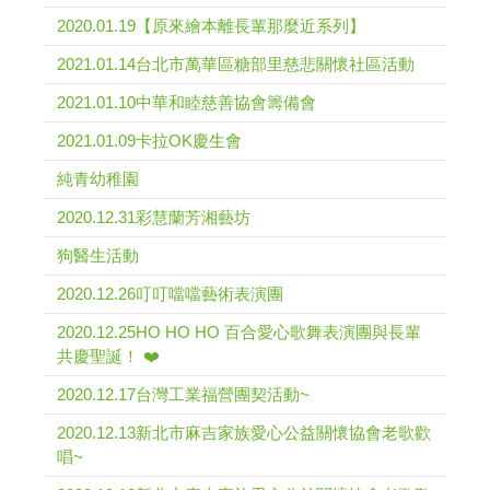
2020.01.19【原來繪本離長輩那麼近系列】
2021.01.14台北市萬華區糖部里慈悲關懷社區活動
2021.01.10中華和睦慈善協會籌備會
2021.01.09卡拉OK慶生會
純青幼稚園
2020.12.31彩慧蘭芳湘藝坊
狗醫生活動
2020.12.26叮叮噹噹藝術表演團
2020.12.25HO HO HO 百合愛心歌舞表演團與長輩
共慶聖誕！ ❤️
2020.12.17台灣工業福營團契活動~
2020.12.13新北市麻吉家族愛心公益關懷協會老歌歡
唱~