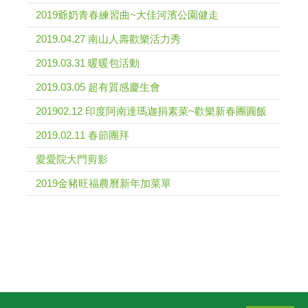
2019爺奶青春練習曲~大佳河濱公園健走
2019.04.27 南山人壽歡樂活力秀
2019.03.31 暖暖包活動
2019.03.05 超有質感慶生會
201902.12 印度阿南達瑪迦捐素菜~歡樂新春團圓飯
2019.02.11 春節團拜
愛愛院大門剪影
2019金豬旺福農曆新年加菜單