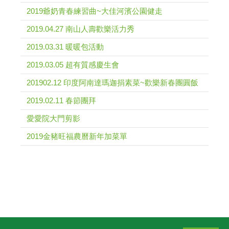
2019爺奶青春練習曲~大佳河濱公園健走
2019.04.27 南山人壽歡樂活力秀
2019.03.31 暖暖包活動
2019.03.05 超有質感慶生會
201902.12 印度阿南達瑪迦捐素菜~歡樂新春團圓飯
2019.02.11 春節團拜
愛愛院大門剪影
2019金豬旺福農曆新年加菜單