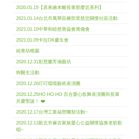
2020.01.19【原來繪本離長輩那麼近系列】
2021.01.14台北市萬華區糖部里慈悲關懷社區活動
2021.01.10中華和睦慈善協會籌備會
2021.01.09卡拉OK慶生會
純青幼稚園
2020.12.31彩慧蘭芳湘藝坊
狗醫生活動
2020.12.26叮叮噹噹藝術表演團
2020.12.25HO HO HO 百合愛心歌舞表演團與長輩
共慶聖誕！ ❤️
2020.12.17台灣工業福營團契活動~
2020.12.13新北市麻吉家族愛心公益關懷協會老歌歡
唱~