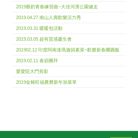
2019爺奶青春練習曲~大佳河濱公園健走
2019.04.27 南山人壽歡樂活力秀
2019.03.31 暖暖包活動
2019.03.05 超有質感慶生會
201902.12 印度阿南達瑪迦捐素菜~歡樂新春團圓飯
2019.02.11 春節團拜
愛愛院大門剪影
2019金豬旺福農曆新年加菜單