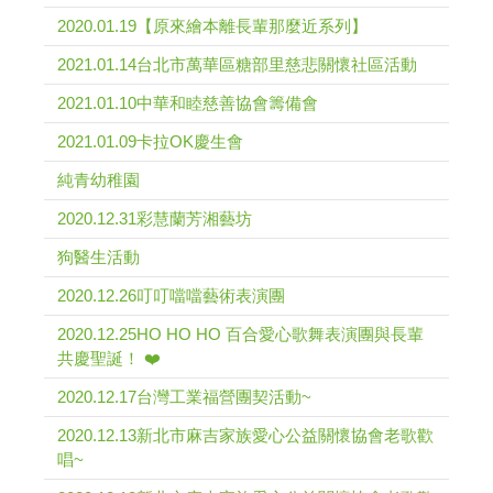
2020.01.19【原來繪本離長輩那麼近系列】
2021.01.14台北市萬華區糖部里慈悲關懷社區活動
2021.01.10中華和睦慈善協會籌備會
2021.01.09卡拉OK慶生會
純青幼稚園
2020.12.31彩慧蘭芳湘藝坊
狗醫生活動
2020.12.26叮叮噹噹藝術表演團
2020.12.25HO HO HO 百合愛心歌舞表演團與長輩
共慶聖誕！ ❤️
2020.12.17台灣工業福營團契活動~
2020.12.13新北市麻吉家族愛心公益關懷協會老歌歡
唱~