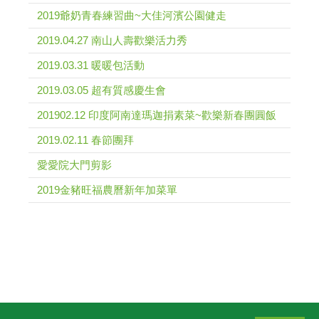
2019爺奶青春練習曲~大佳河濱公園健走
2019.04.27 南山人壽歡樂活力秀
2019.03.31 暖暖包活動
2019.03.05 超有質感慶生會
201902.12 印度阿南達瑪迦捐素菜~歡樂新春團圓飯
2019.02.11 春節團拜
愛愛院大門剪影
2019金豬旺福農曆新年加菜單