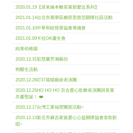
2020.01.19【原來繪本離長輩那麼近系列】
2021.01.14台北市萬華區糖部里慈悲關懷社區活動
2021.01.10中華和睦慈善協會籌備會
2021.01.09卡拉OK慶生會
純青幼稚園
2020.12.31彩慧蘭芳湘藝坊
狗醫生活動
2020.12.26叮叮噹噹藝術表演團
2020.12.25HO HO HO 百合愛心歌舞表演團與長輩
共慶聖誕！ ❤️
2020.12.17台灣工業福營團契活動~
2020.12.13新北市麻吉家族愛心公益關懷協會老歌歡
唱~