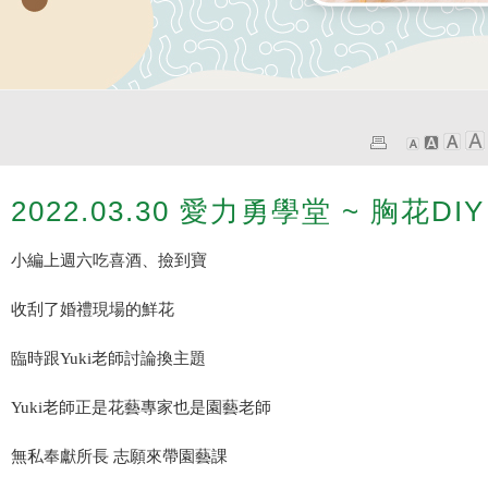
2022.03.30 愛力勇學堂 ~ 胸花DIY
小編上週六吃喜酒、撿到寶
收刮了婚禮現場的鮮花
臨時跟Yuki老師討論換主題
Yuki老師正是花藝專家也是園藝老師
無私奉獻所長 志願來帶園藝課