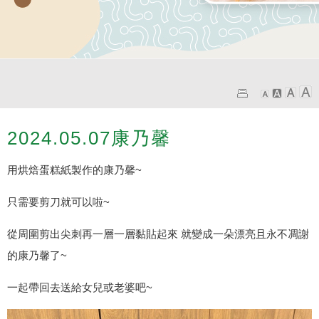
2024.05.07康乃馨
用烘焙蛋糕紙製作的康乃馨~
只需要剪刀就可以啦~
從周圍剪出尖刺再一層一層黏貼起來 就變成一朵漂亮且永不凋謝
的康乃馨了~
一起帶回去送給女兒或老婆吧~