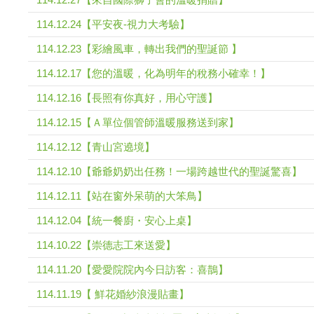
114.12.24【平安夜-視力大考驗】
114.12.23【彩繪風車，轉出我們的聖誕節 】
114.12.17【您的溫暖，化為明年的稅務小確幸！】
114.12.16【長照有你真好，用心守護】
114.12.15【Ａ單位個管師溫暖服務送到家】
114.12.12【青山宮遶境】
114.12.10【爺爺奶奶出任務！一場跨越世代的聖誕驚喜】
114.12.11【站在窗外呆萌的大笨鳥】
114.12.04【統一餐廚・安心上桌】
114.10.22【崇德志工來送愛】
114.11.20【愛愛院院內今日訪客：喜鵲】
114.11.19【 鮮花婚紗浪漫貼畫】