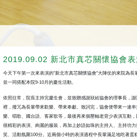
2019.09.02 新北市真芯關懷協
今天下午第一次來表演的”新北市真芯關懷協會”大陣仗的來院為長
並一同搭配本院9-10月的慶生活動。
依照往常，院長主持完慶生會，並致贈感謝狀給協會的理事長，謝
裡，撥冗為長輩帶來歡樂、帶來奉獻。致詞完，協會便帶來一連串
樂、唱歌、國台語、客家歌等，最後再來個壓軸老背少表演互動，
很精彩的表演、絢麗的服裝，再加上妙語如珠的主持人、主持功力
笑、活動氛圍100分。近兩個小時的表演過程中長輩滿足地吃著蛋