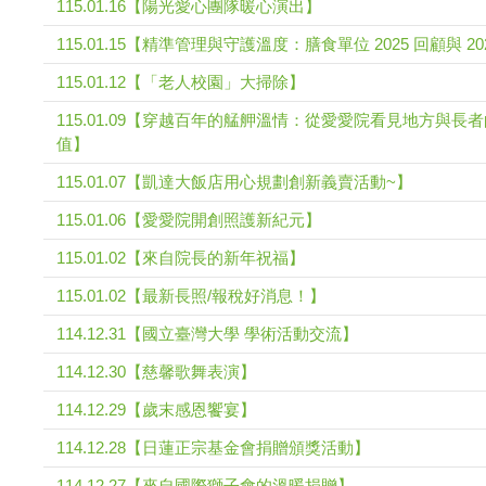
115.01.16【陽光愛心團隊暖心演出】
115.01.15【精準管理與守護溫度：膳食單位 2025 回顧與 20
115.01.12【「老人校園」大掃除】
115.01.09【穿越百年的艋舺溫情：從愛愛院看見地方與長者的
值】
115.01.07【凱達大飯店用心規劃創新義賣活動~】
115.01.06【愛愛院開創照護新紀元】
115.01.02【來自院長的新年祝福】
115.01.02【最新長照/報稅好消息！】
114.12.31【國立臺灣大學 學術活動交流】
114.12.30【慈馨歌舞表演】
114.12.29【歲末感恩饗宴】
114.12.28【日蓮正宗基金會捐贈頒獎活動】
114.12.27【來自國際獅子會的溫暖捐贈】