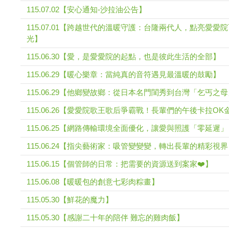
115.07.02【安心通知-沙拉油公告】
115.07.01【跨越世代的溫暖守護：台隆兩代人，點亮愛愛
光】
115.06.30【愛，是愛愛院的起點，也是彼此生活的全部】
115.06.29【暖心樂章：當純真的音符遇見最溫暖的鼓勵】
115.06.29【他鄉變故鄉：從日本名門閨秀到台灣「乞丐之
115.06.26【愛愛院歌王歌后爭霸戰！長輩們的午後卡拉O
115.06.25【網路傳輸環境全面優化，讓愛與照護「零延遲
115.06.24【指尖藝術家：吸管變變變，轉出長輩的精彩視
115.06.15【個管師的日常：把需要的資源送到案家❤️】
115.06.08【暖暖包的創意七彩肉粽畫】
115.05.30【鮮花的魔力】
115.05.30【感謝二十年的陪伴 難忘的雞肉飯】