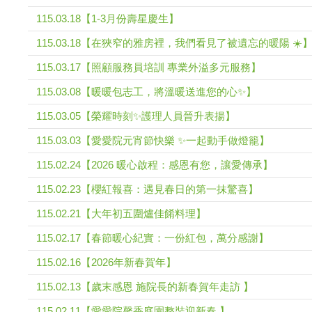
115.03.18【1-3月份壽星慶生】
115.03.18【在狹窄的雅房裡，我們看見了被遺忘的暖陽 ☀️
115.03.17【照顧服務員培訓 專業外溢多元服務】
115.03.08【暖暖包志工，將溫暖送進您的心✨】
115.03.05【榮耀時刻✨護理人員晉升表揚】
115.03.03【愛愛院元宵節快樂 ✨一起動手做燈籠】
115.02.24【2026 暖心啟程：感恩有您，讓愛傳承】
115.02.23【櫻紅報喜：遇見春日的第一抹驚喜】
115.02.21【大年初五圍爐佳餚料理】
115.02.17【春節暖心紀實：一份紅包，萬分感謝】
115.02.16【2026年新春賀年】
115.02.13【歲末感恩 施院長的新春賀年走訪 】
115.02.11【愛愛院馨香庭園整裝迎新春 】