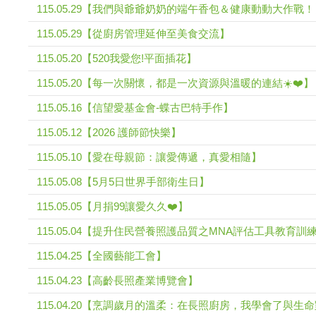
115.05.29【我們與爺爺奶奶的端午香包＆健康動動大作戰
115.05.29【從廚房管理延伸至美食交流】
115.05.20【520我愛您!平面插花】
115.05.20【每一次關懷，都是一次資源與溫暖的連結☀️❤️】
115.05.16【信望愛基金會-蝶古巴特手作】
115.05.12【2026 護師節快樂】
115.05.10【愛在母親節：讓愛傳遞，真愛相隨】
115.05.08【5月5日世界手部衛生日】
115.05.05【月捐99讓愛久久❤️】
115.05.04【提升住民營養照護品質之MNA評估工具教育訓
115.04.25【全國藝能工會】
115.04.23【高齡長照產業博覽會】
115.04.20【烹調歲月的溫柔：在長照廚房，我學會了與生