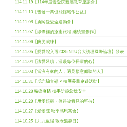
114.11.19【114年度愛愛院親屬教育座談會】
114.11.10【普發一萬也能輕鬆作公益】
114.11.08【勇闖愛愛盃運動會】
114.11.07【線條裡的療癒旅程-纏繞畫創作】
114.11.06【防災演練】
114.11.05【愛愛院入選2025 NTU台大護理國際論壇】發表
114.11.04【讓愛延續，溫暖每位長輩的心】
114.11.03【當沒有家的人，遇見願意傾聽的人】
114.10.31【反詐騙宣導 × 樓層長輩桌遊活動】
114.10.28 豬瘟疫情 攜手防範您我安全
114.10.28【用愛照顧・值得被看見的堅持】
114.10.27【愛愛院 秋季感恩茶會】
114.10.25【九九重陽 敬老溫馨日】