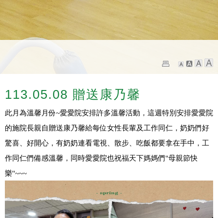
113.05.08 贈送康乃馨
此月為溫馨月份~愛愛院安排許多溫馨活動，這週特別安排愛愛院
的施院長親自贈送康乃馨給每位女性長輩及工作同仁，奶奶們好
驚喜、好開心，有奶奶連看電視、散步、吃飯都要拿在手中，工
作同仁們備感溫馨，同時愛愛院也祝福天下媽媽們''母親節快
樂''~~~