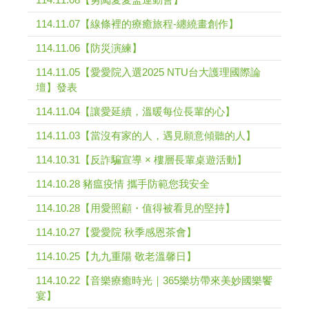
114.11.07【線條裡的療癒旅程-纏繞畫創作】
114.11.06【防災演練】
114.11.05【愛愛院入選2025 NTU台大護理國際論
壇】發表
114.11.04【讓愛延續，溫暖每位長輩的心】
114.11.03【當沒有家的人，遇見願意傾聽的人】
114.10.31【反詐騙宣導 × 樓層長輩桌遊活動】
114.10.28 豬瘟疫情 攜手防範您我安全
114.10.28【用愛照顧・值得被看見的堅持】
114.10.27【愛愛院 秋季感恩茶會】
114.10.25【九九重陽 敬老溫馨日】
114.10.22【音樂療癒時光｜365樂坊帶來美妙國樂饗
宴】