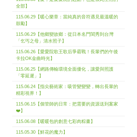
全部】
115.06.29【暖心樂章：當純真的音符遇見最溫暖的
鼓勵】
115.06.29【他鄉變故鄉：從日本名門閨秀到台灣
「乞丐之母」清水照子】
115.06.26【愛愛院歌王歌后爭霸戰！長輩們的午後
卡拉OK金曲時光】
115.06.25【網路傳輸環境全面優化，讓愛與照護
「零延遲」】
115.06.24【指尖藝術家：吸管變變變，轉出長輩的
精彩視界！】
115.06.15【個管師的日常：把需要的資源送到案家
❤️】
115.06.08【暖暖包的創意七彩肉粽畫】
115.05.30【鮮花的魔力】