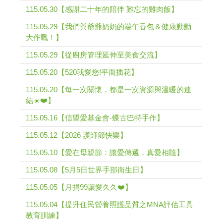
115.05.30【感謝二十年的陪伴 難忘的雞肉飯】
115.05.29【我們與爺爺奶奶的端午香包＆健康動動
大作戰！】
115.05.29【從廚房管理延伸至美食交流】
115.05.20【520我愛您!平面插花】
115.05.20【每一次關懷，都是一次資源與溫暖的連
結☀️❤️】
115.05.16【信望愛基金會-蝶古巴特手作】
115.05.12【2026 護師節快樂】
115.05.10【愛在母親節：讓愛傳遞，真愛相隨】
115.05.08【5月5日世界手部衛生日】
115.05.05【月捐99讓愛久久❤️】
115.05.04【提升住民營養照護品質之MNA評估工具
教育訓練】