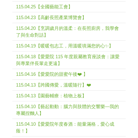
115.04.25【全國藝能工會】
115.04.23【高齡長照產業博覽會】
115.04.20【烹調歲月的溫柔：在長照廚房，我學會
了與生命對話】
115.04.19【暖暖包志工，用溫暖填滿您的心✨】
115.04.18【愛愛院 115 年度親屬教育座談會：讓愛
與專業伴長輩走更遠】
115.04.16【愛愛院的甜蜜午後❤️ 】
115.04.13【跨國傳愛，溫暖隨行】❤️
115.04.13【園藝輔療：植物上板】
115.04.10【藝起動動：腦力與肢體的交響樂—我的
專屬捏麵人】
115.04.10【愛愛院年度春酒：能量滿格，愛心成
蔭！】