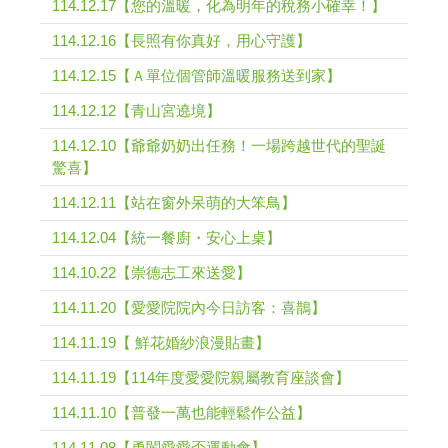
114.12.17【您的溫暖，化為明年的稅務小確幸！】
114.12.16【長照有你真好，用心守護】
114.12.15【Ａ單位個管師溫暖服務送到家】
114.12.12【青山宮遶境】
114.12.10【爺爺奶奶出任務！一場跨越世代的聖誕
驚喜】
114.12.11【站在窗外呆萌的大笨鳥】
114.12.04【統一餐廚・安心上桌】
114.10.22【崇德志工來送愛】
114.11.20【愛愛院院內今日訪客：喜鵲】
114.11.19【 鮮花婚紗浪漫貼畫】
114.11.19【114年度愛愛院親屬教育座談會】
114.11.10【普發一萬也能輕鬆作公益】
114.11.08【勇闖愛愛盃運動會】