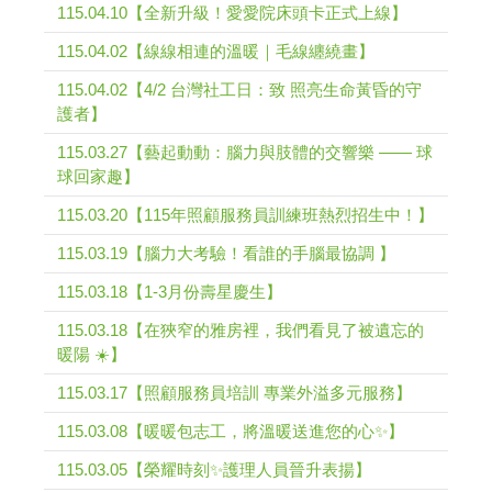
115.04.10【全新升級！愛愛院床頭卡正式上線】
115.04.02【線線相連的溫暖｜毛線纏繞畫】
115.04.02【4/2 台灣社工日：致 照亮生命黃昏的守
護者】
115.03.27【藝起動動：腦力與肢體的交響樂 —— 球
球回家趣】
115.03.20【115年照顧服務員訓練班熱烈招生中！】
115.03.19【腦力大考驗！看誰的手腦最協調 】
115.03.18【1-3月份壽星慶生】
115.03.18【在狹窄的雅房裡，我們看見了被遺忘的
暖陽 ☀️】
115.03.17【照顧服務員培訓 專業外溢多元服務】
115.03.08【暖暖包志工，將溫暖送進您的心✨】
115.03.05【榮耀時刻✨護理人員晉升表揚】