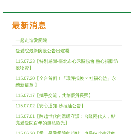
最新消息
一起走進愛愛院
愛愛院最新防疫公告出爐囉!
115.07.23【特別感謝-臺北市心禾關協會 熱心捐贈防
疫物資】
115.07.20【全台首例！「環評抵換 × 社福公益」永
續新篇章 】
115.07.17【攜手交流，共創優質長照】
115.07.02【安心通知-沙拉油公告】
115.07.01【跨越世代的溫暖守護：台隆兩代人，點
亮愛愛院百年的無私微光】
115.06.30【愛，是愛愛院的起點，也是彼此生活的