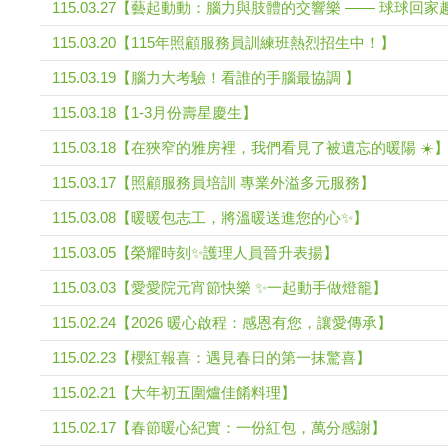
115.03.27【藝起動動：腦力與肢體的交響樂 —— 球球回家
115.03.20【115年照顧服務員訓練班熱烈招生中！】
115.03.19【腦力大考驗！看誰的手腦最協調 】
115.03.18【1-3月份壽星慶生】
115.03.18【在狹窄的雅房裡，我們看見了被遺忘的暖陽 ☀️
115.03.17【照顧服務員培訓 專業外溢多元服務】
115.03.08【暖暖包志工，將溫暖送進您的心✨】
115.03.05【榮耀時刻✨護理人員晉升表揚】
115.03.03【愛愛院元宵節快樂 ✨一起動手做燈籠】
115.02.24【2026 暖心啟程：感恩有您，讓愛傳承】
115.02.23【櫻紅報喜：遇見春日的第一抹驚喜】
115.02.21【大年初五圍爐佳餚料理】
115.02.17【春節暖心紀實：一份紅包，萬分感謝】