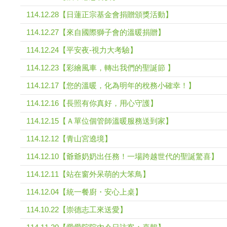
114.12.28【日蓮正宗基金會捐贈頒獎活動】
114.12.27【來自國際獅子會的溫暖捐贈】
114.12.24【平安夜-視力大考驗】
114.12.23【彩繪風車，轉出我們的聖誕節 】
114.12.17【您的溫暖，化為明年的稅務小確幸！】
114.12.16【長照有你真好，用心守護】
114.12.15【Ａ單位個管師溫暖服務送到家】
114.12.12【青山宮遶境】
114.12.10【爺爺奶奶出任務！一場跨越世代的聖誕驚喜】
114.12.11【站在窗外呆萌的大笨鳥】
114.12.04【統一餐廚・安心上桌】
114.10.22【崇德志工來送愛】