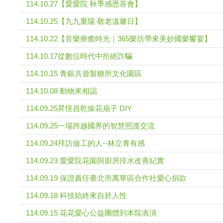
114.10.27【愛愛院 秋季感恩茶會】
114.10.25【九九重陽 敬老溫馨日】
114.10.22【音樂療癒時光｜365樂坊帶來美妙國樂饗宴】
114.10.17從數位時代中拒絕詐騙
114.10.15 青銀共遊製糖所文化園區
114.10.08 動物來相認
114.09.25昇恆昌乾燥花扇子 DIY
114.09.25一場跨越國界的智慧照護交流
114.09.24拜訪做工的人--林立青有感
114.09.23 愛愛院花園與廚房排水改善紀實
114.09.19 保證責任臺北市萬華區合作社愛心捐款
114.09.18 科技始終來自於人性
114.09.15 花花愛心公益團體到本院表演