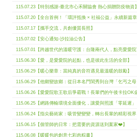
115.07.23【特別感謝-臺北市心禾關協會 熱心捐贈防疫物資
115.07.20【全台首例！「環評抵換 × 社福公益」永續新篇章
115.07.17【攜手交流，共創優質長照】
115.07.02【安心通知-沙拉油公告】
115.07.01【跨越世代的溫暖守護：台隆兩代人，點亮愛愛
115.06.30【愛，是愛愛院的起點，也是彼此生活的全部】
115.06.29【暖心樂章：當純真的音符遇見最溫暖的鼓勵】
115.06.29【他鄉變故鄉：從日本名門閨秀到台灣「乞丐之
115.06.26【愛愛院歌王歌后爭霸戰！長輩們的午後卡拉O
115.06.25【網路傳輸環境全面優化，讓愛與照護「零延遲
115.06.24【指尖藝術家：吸管變變變，轉出長輩的精彩視
115.06.15【個管師的日常：把需要的資源送到案家❤️】
115.06.08【暖暖包的創意七彩肉粽畫】