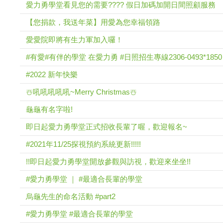
愛力勇學堂看見您的需要???? 假日加碼加開日間照顧服務
【您捐款，我送年菜】用愛為您幸福領路
愛愛院即將有生力軍加入囉！
#有愛#有伴的學堂 在愛力勇 #日照招生專線2306-0493*1850
#2022 新年快樂
☃️吼吼吼吼吼~Merry Christmas☃️
龜龜有名字啦!
即日起愛力勇學堂正式招收長輩了喔，歡迎報名~
#2021年11/25探視預約系統更新!!!!!
!!即日起愛力勇學堂開放參觀與訪視，歡迎來坐坐!!
#愛力勇學堂 ｜ #最適合長輩的學堂
烏龜先生的命名活動 #part2
#愛力勇學堂 #最適合長輩的學堂