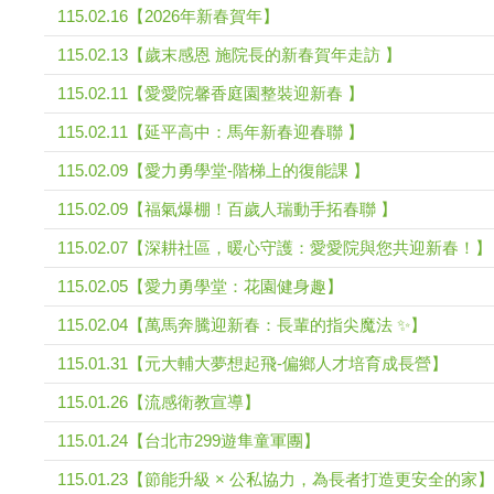
115.02.16【2026年新春賀年】
115.02.13【歲末感恩 施院長的新春賀年走訪 】
115.02.11【愛愛院馨香庭園整裝迎新春 】
115.02.11【延平高中：馬年新春迎春聯 】
115.02.09【愛力勇學堂-階梯上的復能課 】
115.02.09【福氣爆棚！百歲人瑞動手拓春聯 】
115.02.07【深耕社區，暖心守護：愛愛院與您共迎新春！】
115.02.05【愛力勇學堂：花園健身趣】
115.02.04【萬馬奔騰迎新春：長輩的指尖魔法 ✨】
115.01.31【元大輔大夢想起飛-偏鄉人才培育成長營】
115.01.26【流感衛教宣導】
115.01.24【台北市299遊隼童軍團】
115.01.23【節能升級 × 公私協力，為長者打造更安全的家】