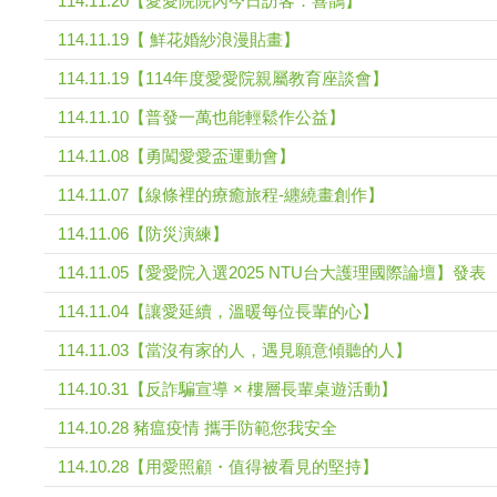
114.11.20【愛愛院院內今日訪客：喜鵲】
114.11.19【 鮮花婚紗浪漫貼畫】
114.11.19【114年度愛愛院親屬教育座談會】
114.11.10【普發一萬也能輕鬆作公益】
114.11.08【勇闖愛愛盃運動會】
114.11.07【線條裡的療癒旅程-纏繞畫創作】
114.11.06【防災演練】
114.11.05【愛愛院入選2025 NTU台大護理國際論壇】發表
114.11.04【讓愛延續，溫暖每位長輩的心】
114.11.03【當沒有家的人，遇見願意傾聽的人】
114.10.31【反詐騙宣導 × 樓層長輩桌遊活動】
114.10.28 豬瘟疫情 攜手防範您我安全
114.10.28【用愛照顧・值得被看見的堅持】