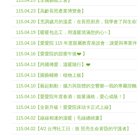
115.04.25【全國藝能工會】
115.04.23【高齡長照產業博覽會】
115.04.20【烹調歲月的溫柔：在長照廚房，我學會了與生
115.04.19【暖暖包志工，用溫暖填滿您的心✨】
115.04.18【愛愛院 115 年度親屬教育座談會：讓愛與專
115.04.16【愛愛院的甜蜜午後❤️ 】
115.04.13【跨國傳愛，溫暖隨行】❤️
115.04.13【園藝輔療：植物上板】
115.04.10【藝起動動：腦力與肢體的交響樂—我的專屬捏
115.04.10【愛愛院年度春酒：能量滿格，愛心成蔭！】
115.04.10【全新升級！愛愛院床頭卡正式上線】
115.04.02【線線相連的溫暖｜毛線纏繞畫】
115.04.02【4/2 台灣社工日：致 照亮生命黃昏的守護者】