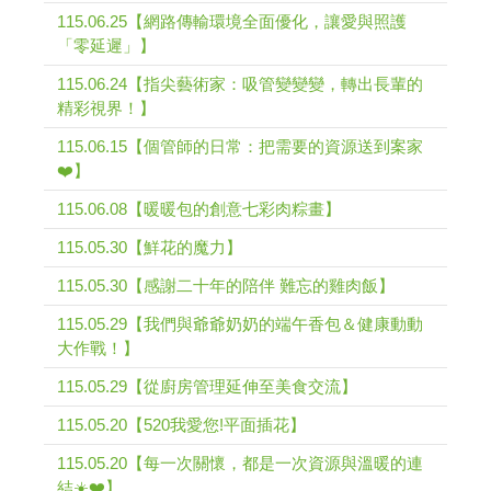
115.06.25【網路傳輸環境全面優化，讓愛與照護
「零延遲」】
115.06.24【指尖藝術家：吸管變變變，轉出長輩的
精彩視界！】
115.06.15【個管師的日常：把需要的資源送到案家
❤️】
115.06.08【暖暖包的創意七彩肉粽畫】
115.05.30【鮮花的魔力】
115.05.30【感謝二十年的陪伴 難忘的雞肉飯】
115.05.29【我們與爺爺奶奶的端午香包＆健康動動
大作戰！】
115.05.29【從廚房管理延伸至美食交流】
115.05.20【520我愛您!平面插花】
115.05.20【每一次關懷，都是一次資源與溫暖的連
結☀️❤️】