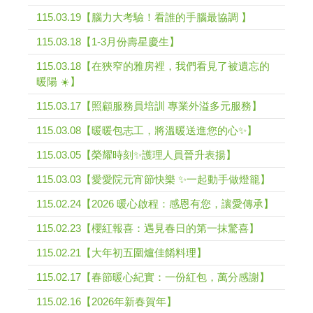
115.03.19【腦力大考驗！看誰的手腦最協調 】
115.03.18【1-3月份壽星慶生】
115.03.18【在狹窄的雅房裡，我們看見了被遺忘的
暖陽 ☀️】
115.03.17【照顧服務員培訓 專業外溢多元服務】
115.03.08【暖暖包志工，將溫暖送進您的心✨】
115.03.05【榮耀時刻✨護理人員晉升表揚】
115.03.03【愛愛院元宵節快樂 ✨一起動手做燈籠】
115.02.24【2026 暖心啟程：感恩有您，讓愛傳承】
115.02.23【櫻紅報喜：遇見春日的第一抹驚喜】
115.02.21【大年初五圍爐佳餚料理】
115.02.17【春節暖心紀實：一份紅包，萬分感謝】
115.02.16【2026年新春賀年】