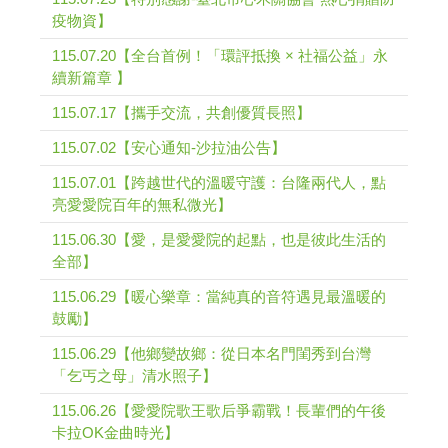
疫物資】
115.07.20【全台首例！「環評抵換 × 社福公益」永
續新篇章 】
115.07.17【攜手交流，共創優質長照】
115.07.02【安心通知-沙拉油公告】
115.07.01【跨越世代的溫暖守護：台隆兩代人，點
亮愛愛院百年的無私微光】
115.06.30【愛，是愛愛院的起點，也是彼此生活的
全部】
115.06.29【暖心樂章：當純真的音符遇見最溫暖的
鼓勵】
115.06.29【他鄉變故鄉：從日本名門閨秀到台灣
「乞丐之母」清水照子】
115.06.26【愛愛院歌王歌后爭霸戰！長輩們的午後
卡拉OK金曲時光】