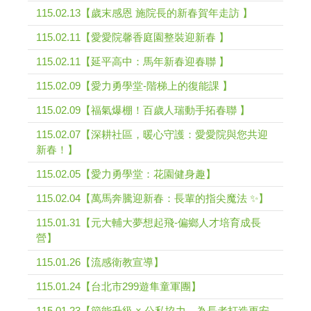
115.02.13【歲末感恩 施院長的新春賀年走訪 】
115.02.11【愛愛院馨香庭園整裝迎新春 】
115.02.11【延平高中：馬年新春迎春聯 】
115.02.09【愛力勇學堂-階梯上的復能課 】
115.02.09【福氣爆棚！百歲人瑞動手拓春聯 】
115.02.07【深耕社區，暖心守護：愛愛院與您共迎
新春！】
115.02.05【愛力勇學堂：花園健身趣】
115.02.04【萬馬奔騰迎新春：長輩的指尖魔法 ✨】
115.01.31【元大輔大夢想起飛-偏鄉人才培育成長
營】
115.01.26【流感衛教宣導】
115.01.24【台北市299遊隼童軍團】
115.01.23【節能升級 × 公私協力，為長者打造更安