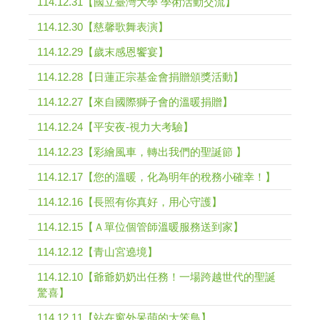
114.12.31【國立臺灣大學 學術活動交流】
114.12.30【慈馨歌舞表演】
114.12.29【歲末感恩饗宴】
114.12.28【日蓮正宗基金會捐贈頒獎活動】
114.12.27【來自國際獅子會的溫暖捐贈】
114.12.24【平安夜-視力大考驗】
114.12.23【彩繪風車，轉出我們的聖誕節 】
114.12.17【您的溫暖，化為明年的稅務小確幸！】
114.12.16【長照有你真好，用心守護】
114.12.15【Ａ單位個管師溫暖服務送到家】
114.12.12【青山宮遶境】
114.12.10【爺爺奶奶出任務！一場跨越世代的聖誕
驚喜】
114.12.11【站在窗外呆萌的大笨鳥】