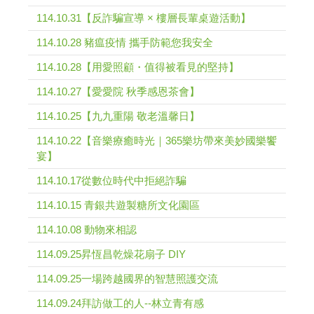
114.10.31【反詐騙宣導 × 樓層長輩桌遊活動】
114.10.28 豬瘟疫情 攜手防範您我安全
114.10.28【用愛照顧・值得被看見的堅持】
114.10.27【愛愛院 秋季感恩茶會】
114.10.25【九九重陽 敬老溫馨日】
114.10.22【音樂療癒時光｜365樂坊帶來美妙國樂饗
宴】
114.10.17從數位時代中拒絕詐騙
114.10.15 青銀共遊製糖所文化園區
114.10.08 動物來相認
114.09.25昇恆昌乾燥花扇子 DIY
114.09.25一場跨越國界的智慧照護交流
114.09.24拜訪做工的人--林立青有感