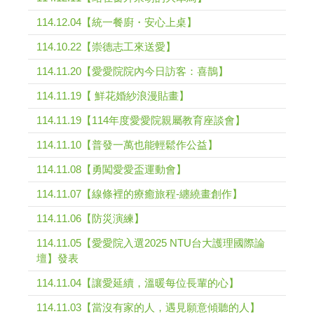
114.12.04【統一餐廚・安心上桌】
114.10.22【崇德志工來送愛】
114.11.20【愛愛院院內今日訪客：喜鵲】
114.11.19【 鮮花婚紗浪漫貼畫】
114.11.19【114年度愛愛院親屬教育座談會】
114.11.10【普發一萬也能輕鬆作公益】
114.11.08【勇闖愛愛盃運動會】
114.11.07【線條裡的療癒旅程-纏繞畫創作】
114.11.06【防災演練】
114.11.05【愛愛院入選2025 NTU台大護理國際論
壇】發表
114.11.04【讓愛延續，溫暖每位長輩的心】
114.11.03【當沒有家的人，遇見願意傾聽的人】