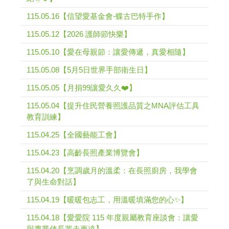
115.05.16【信望愛基金會-蝶古巴特手作】
115.05.12【2026 護師節快樂】
115.05.10【愛在母親節：讓愛傳遞，真愛相隨】
115.05.08【5月5日世界手部衛生日】
115.05.05【月捐99讓愛久久❤️】
115.05.04【提升住民營養照護品質之MNA評估工具
教育訓練】
115.04.25【全國藝能工會】
115.04.23【高齡長照產業博覽會】
115.04.20【烹調歲月的溫柔：在長照廚房，我學會
了與生命對話】
115.04.19【暖暖包志工，用溫暖填滿您的心✨】
115.04.18【愛愛院 115 年度親屬教育座談會：讓愛
與專業伴長輩走更遠】