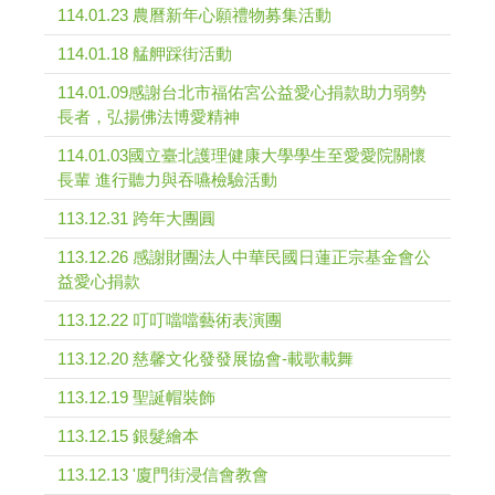
114.01.23 農曆新年心願禮物募集活動
114.01.18 艋舺踩街活動
114.01.09感謝台北市福佑宮公益愛心捐款助力弱勢
長者，弘揚佛法博愛精神
114.01.03國立臺北護理健康大學學生至愛愛院關懷
長輩 進行聽力與吞嚥檢驗活動
113.12.31 跨年大團圓
113.12.26 感謝財團法人中華民國日蓮正宗基金會公
益愛心捐款
113.12.22 叮叮噹噹藝術表演團
113.12.20 慈馨文化發發展協會-載歌載舞
113.12.19 聖誕帽裝飾
113.12.15 銀髮繪本
113.12.13 '廈門街浸信會教會