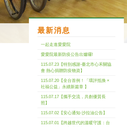
最新消息
一起走進愛愛院
愛愛院最新防疫公告出爐囉!
115.07.23【特別感謝-臺北市心禾關協
會 熱心捐贈防疫物資】
115.07.20【全台首例！「環評抵換 ×
社福公益」永續新篇章 】
115.07.17【攜手交流，共創優質長
照】
115.07.02【安心通知-沙拉油公告】
115.07.01【跨越世代的溫暖守護：台