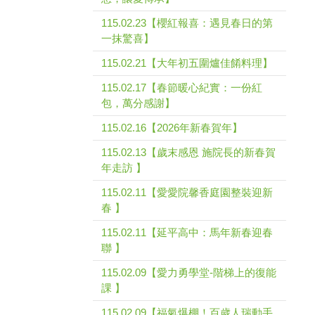
115.02.23【櫻紅報喜：遇見春日的第
一抹驚喜】
115.02.21【大年初五圍爐佳餚料理】
115.02.17【春節暖心紀實：一份紅
包，萬分感謝】
115.02.16【2026年新春賀年】
115.02.13【歲末感恩 施院長的新春賀
年走訪 】
115.02.11【愛愛院馨香庭園整裝迎新
春 】
115.02.11【延平高中：馬年新春迎春
聯 】
115.02.09【愛力勇學堂-階梯上的復能
課 】
115.02.09【福氣爆棚！百歲人瑞動手