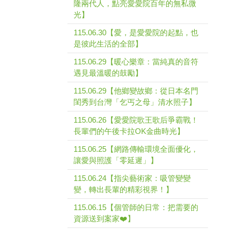
隆兩代人，點亮愛愛院百年的無私微
光】
115.06.30【愛，是愛愛院的起點，也
是彼此生活的全部】
115.06.29【暖心樂章：當純真的音符
遇見最溫暖的鼓勵】
115.06.29【他鄉變故鄉：從日本名門
閨秀到台灣「乞丐之母」清水照子】
115.06.26【愛愛院歌王歌后爭霸戰！
長輩們的午後卡拉OK金曲時光】
115.06.25【網路傳輸環境全面優化，
讓愛與照護「零延遲」】
115.06.24【指尖藝術家：吸管變變
變，轉出長輩的精彩視界！】
115.06.15【個管師的日常：把需要的
資源送到案家❤️】