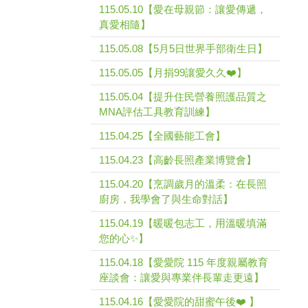
115.05.10【愛在母親節：讓愛傳遞，
真愛相隨】
115.05.08【5月5日世界手部衛生日】
115.05.05【月捐99讓愛久久❤️】
115.05.04【提升住民營養照護品質之
MNA評估工具教育訓練】
115.04.25【全國藝能工會】
115.04.23【高齡長照產業博覽會】
115.04.20【烹調歲月的溫柔：在長照
廚房，我學會了與生命對話】
115.04.19【暖暖包志工，用溫暖填滿
您的心✨】
115.04.18【愛愛院 115 年度親屬教育
座談會：讓愛與專業伴長輩走更遠】
115.04.16【愛愛院的甜蜜午後❤️ 】