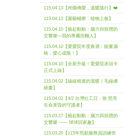
115.04.13【跨國傳愛，溫暖隨行】❤️
115.04.13【園藝輔療：植物上板】
115.04.10【藝起動動：腦力與肢體的
交響樂—我的專屬捏麵人】
115.04.10【愛愛院年度春酒：能量滿
格，愛心成蔭！】
115.04.10【全新升級！愛愛院床頭卡
正式上線】
115.04.02【線線相連的溫暖｜毛線纏
繞畫】
115.04.02【4/2 台灣社工日：致 照亮
生命黃昏的守護者】
115.03.27【藝起動動：腦力與肢體的
交響樂 —— 球球回家趣】
115.03.20【115年照顧服務員訓練班