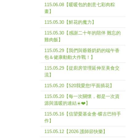
115.06.08【暖暖包的創意七彩肉粽
畫】
115.05.30【鮮花的魔力】
115.05.30【感謝二十年的陪伴 難忘的
雞肉飯】
115.05.29【我們與爺爺奶奶的端午香
包＆健康動動大作戰！】
115.05.29【從廚房管理延伸至美食交
流】
115.05.20【520我愛您!平面插花】
115.05.20【每一次關懷，都是一次資
源與溫暖的連結☀️❤️】
115.05.16【信望愛基金會-蝶古巴特手
作】
115.05.12【2026 護師節快樂】