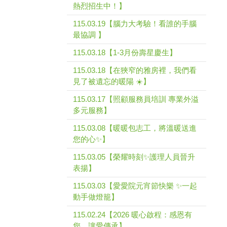
熱烈招生中！】
115.03.19【腦力大考驗！看誰的手腦
最協調 】
115.03.18【1-3月份壽星慶生】
115.03.18【在狹窄的雅房裡，我們看
見了被遺忘的暖陽 ☀️】
115.03.17【照顧服務員培訓 專業外溢
多元服務】
115.03.08【暖暖包志工，將溫暖送進
您的心✨】
115.03.05【榮耀時刻✨護理人員晉升
表揚】
115.03.03【愛愛院元宵節快樂 ✨一起
動手做燈籠】
115.02.24【2026 暖心啟程：感恩有
您，讓愛傳承】