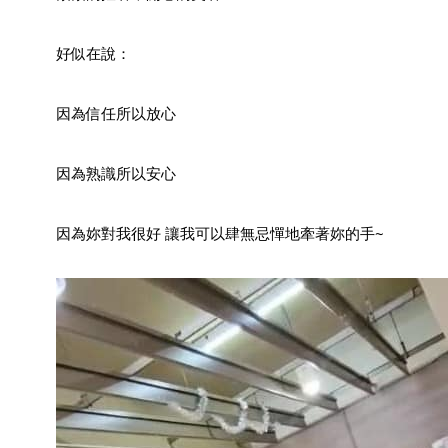
	好似在說：
	因為信任所以放心
	因為熟識所以安心
	因為妳對我很好 讓我可以肆無忌憚地牽著妳的手~