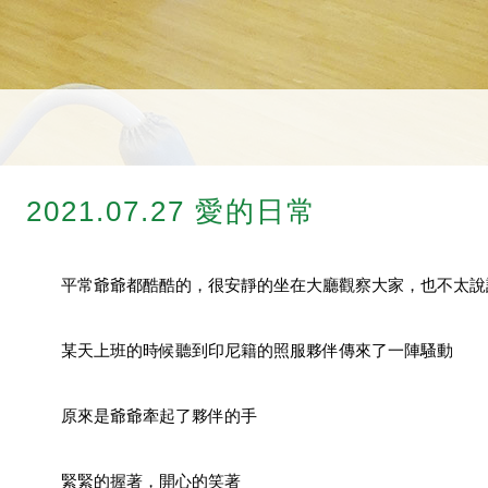
2021.07.27 愛的日常
	平常爺爺都酷酷的，很安靜的坐在大廳觀察大家，也不太說
	某天上班的時候聽到印尼籍的照服夥伴傳來了一陣騷動
	原來是爺爺牽起了夥伴的手
	緊緊的握著，開心的笑著