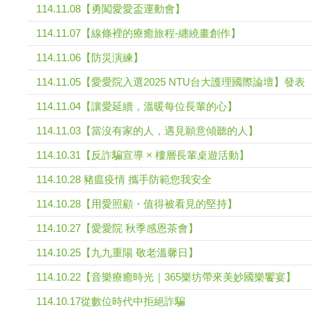
114.11.08【勇闖愛愛盃運動會】
114.11.07【線條裡的療癒旅程-纏繞畫創作】
114.11.06【防災演練】
114.11.05【愛愛院入選2025 NTU台大護理國際論壇】發表
114.11.04【讓愛延續，溫暖每位長輩的心】
114.11.03【當沒有家的人，遇見願意傾聽的人】
114.10.31【反詐騙宣導 × 樓層長輩桌遊活動】
114.10.28 豬瘟疫情 攜手防範您我安全
114.10.28【用愛照顧・值得被看見的堅持】
114.10.27【愛愛院 秋季感恩茶會】
114.10.25【九九重陽 敬老溫馨日】
114.10.22【音樂療癒時光｜365樂坊帶來美妙國樂饗宴】
114.10.17從數位時代中拒絕詐騙