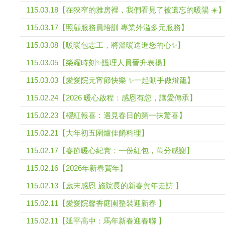
115.03.18【在狹窄的雅房裡，我們看見了被遺忘的暖陽 ☀️
115.03.17【照顧服務員培訓 專業外溢多元服務】
115.03.08【暖暖包志工，將溫暖送進您的心✨】
115.03.05【榮耀時刻✨護理人員晉升表揚】
115.03.03【愛愛院元宵節快樂 ✨一起動手做燈籠】
115.02.24【2026 暖心啟程：感恩有您，讓愛傳承】
115.02.23【櫻紅報喜：遇見春日的第一抹驚喜】
115.02.21【大年初五圍爐佳餚料理】
115.02.17【春節暖心紀實：一份紅包，萬分感謝】
115.02.16【2026年新春賀年】
115.02.13【歲末感恩 施院長的新春賀年走訪 】
115.02.11【愛愛院馨香庭園整裝迎新春 】
115.02.11【延平高中：馬年新春迎春聯 】