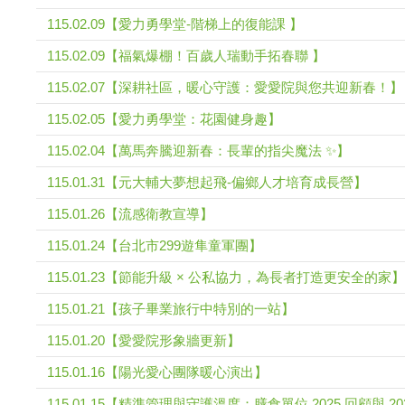
115.02.09【愛力勇學堂-階梯上的復能課 】
115.02.09【福氣爆棚！百歲人瑞動手拓春聯 】
115.02.07【深耕社區，暖心守護：愛愛院與您共迎新春！】
115.02.05【愛力勇學堂：花園健身趣】
115.02.04【萬馬奔騰迎新春：長輩的指尖魔法 ✨】
115.01.31【元大輔大夢想起飛-偏鄉人才培育成長營】
115.01.26【流感衛教宣導】
115.01.24【台北市299遊隼童軍團】
115.01.23【節能升級 × 公私協力，為長者打造更安全的家】
115.01.21【孩子畢業旅行中特別的一站】
115.01.20【愛愛院形象牆更新】
115.01.16【陽光愛心團隊暖心演出】
115.01.15【精準管理與守護溫度：膳食單位 2025 回顧與 20