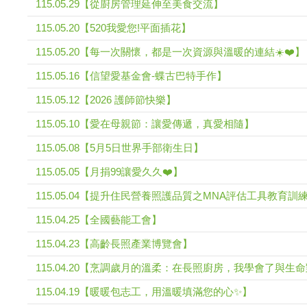
115.05.29【從廚房管理延伸至美食交流】
115.05.20【520我愛您!平面插花】
115.05.20【每一次關懷，都是一次資源與溫暖的連結☀️❤️】
115.05.16【信望愛基金會-蝶古巴特手作】
115.05.12【2026 護師節快樂】
115.05.10【愛在母親節：讓愛傳遞，真愛相隨】
115.05.08【5月5日世界手部衛生日】
115.05.05【月捐99讓愛久久❤️】
115.05.04【提升住民營養照護品質之MNA評估工具教育訓
115.04.25【全國藝能工會】
115.04.23【高齡長照產業博覽會】
115.04.20【烹調歲月的溫柔：在長照廚房，我學會了與生
115.04.19【暖暖包志工，用溫暖填滿您的心✨】