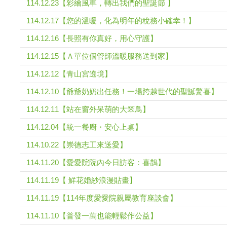
114.12.23【彩繪風車，轉出我們的聖誕節 】
114.12.17【您的溫暖，化為明年的稅務小確幸！】
114.12.16【長照有你真好，用心守護】
114.12.15【Ａ單位個管師溫暖服務送到家】
114.12.12【青山宮遶境】
114.12.10【爺爺奶奶出任務！一場跨越世代的聖誕驚喜】
114.12.11【站在窗外呆萌的大笨鳥】
114.12.04【統一餐廚・安心上桌】
114.10.22【崇德志工來送愛】
114.11.20【愛愛院院內今日訪客：喜鵲】
114.11.19【 鮮花婚紗浪漫貼畫】
114.11.19【114年度愛愛院親屬教育座談會】
114.11.10【普發一萬也能輕鬆作公益】