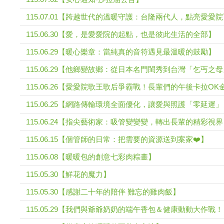
115.07.01【跨越世代的溫暖守護：台隆兩代人，點亮愛愛
115.06.30【愛，是愛愛院的起點，也是彼此生活的全部】
115.06.29【暖心樂章：當純真的音符遇見最溫暖的鼓勵】
115.06.29【他鄉變故鄉：從日本名門閨秀到台灣「乞丐之
115.06.26【愛愛院歌王歌后爭霸戰！長輩們的午後卡拉O
115.06.25【網路傳輸環境全面優化，讓愛與照護「零延遲
115.06.24【指尖藝術家：吸管變變變，轉出長輩的精彩視
115.06.15【個管師的日常：把需要的資源送到案家❤️】
115.06.08【暖暖包的創意七彩肉粽畫】
115.05.30【鮮花的魔力】
115.05.30【感謝二十年的陪伴 難忘的雞肉飯】
115.05.29【我們與爺爺奶奶的端午香包＆健康動動大作戰