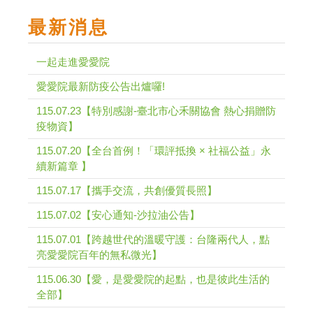
最新消息
一起走進愛愛院
愛愛院最新防疫公告出爐囉!
115.07.23【特別感謝-臺北市心禾關協會 熱心捐贈防
疫物資】
115.07.20【全台首例！「環評抵換 × 社福公益」永
續新篇章 】
115.07.17【攜手交流，共創優質長照】
115.07.02【安心通知-沙拉油公告】
115.07.01【跨越世代的溫暖守護：台隆兩代人，點
亮愛愛院百年的無私微光】
115.06.30【愛，是愛愛院的起點，也是彼此生活的
全部】