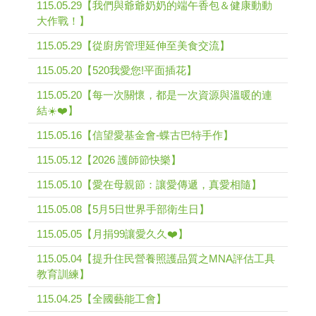
115.05.29【我們與爺爺奶奶的端午香包＆健康動動
大作戰！】
115.05.29【從廚房管理延伸至美食交流】
115.05.20【520我愛您!平面插花】
115.05.20【每一次關懷，都是一次資源與溫暖的連
結☀️❤️】
115.05.16【信望愛基金會-蝶古巴特手作】
115.05.12【2026 護師節快樂】
115.05.10【愛在母親節：讓愛傳遞，真愛相隨】
115.05.08【5月5日世界手部衛生日】
115.05.05【月捐99讓愛久久❤️】
115.05.04【提升住民營養照護品質之MNA評估工具
教育訓練】
115.04.25【全國藝能工會】