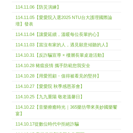
114.11.06【防災演練】
114.11.05【愛愛院入選2025 NTU台大護理國際論
壇】發表
114.11.04【讓愛延續，溫暖每位長輩的心】
114.11.03【當沒有家的人，遇見願意傾聽的人】
114.10.31【反詐騙宣導 × 樓層長輩桌遊活動】
114.10.28 豬瘟疫情 攜手防範您我安全
114.10.28【用愛照顧・值得被看見的堅持】
114.10.27【愛愛院 秋季感恩茶會】
114.10.25【九九重陽 敬老溫馨日】
114.10.22【音樂療癒時光｜365樂坊帶來美妙國樂饗
宴】
114.10.17從數位時代中拒絕詐騙