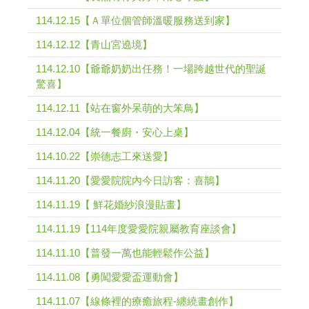
114.12.15【Ａ單位個管師溫暖服務送到家】
114.12.12【青山宮遶境】
114.12.10【爺爺奶奶出任務！一場跨越世代的聖誕
驚喜】
114.12.11【站在窗外呆萌的大笨鳥】
114.12.04【統一餐廚・安心上桌】
114.10.22【崇德志工來送愛】
114.11.20【愛愛院院內今日訪客：喜鵲】
114.11.19【 鮮花婚紗浪漫貼畫】
114.11.19【114年度愛愛院親屬教育座談會】
114.11.10【普發一萬也能輕鬆作公益】
114.11.08【勇闖愛愛盃運動會】
114.11.07【線條裡的療癒旅程-纏繞畫創作】