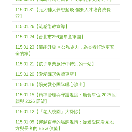
115.01.31【元大輔大夢想起飛-偏鄉人才培育成長
營】
115.01.26【流感衛教宣導】
115.01.24【台北市299遊隼童軍團】
115.01.23【節能升級 × 公私協力，為長者打造更安
全的家】
115.01.21【孩子畢業旅行中特別的一站】
115.01.20【愛愛院形象牆更新】
115.01.16【陽光愛心團隊暖心演出】
115.01.15【精準管理與守護溫度：膳食單位 2025 回
顧與 2026 展望】
115.01.12【「老人校園」大掃除】
115.01.09【穿越百年的艋舺溫情：從愛愛院看見地
方與長者的 ESG 價值】