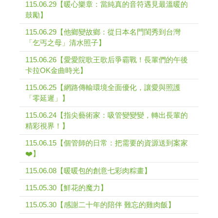
115.06.29【暖心樂章：當純真的音符遇見最溫暖的
鼓勵】
115.06.29【他鄉變故鄉：從日本名門閨秀到台灣
「乞丐之母」清水照子】
115.06.26【愛愛院歌王歌后爭霸戰！長輩們的午後
卡拉OK金曲時光】
115.06.25【網路傳輸環境全面優化，讓愛與照護
「零延遲」】
115.06.24【指尖藝術家：吸管變變變，轉出長輩的
精彩視界！】
115.06.15【個管師的日常：把需要的資源送到案家
❤️】
115.06.08【暖暖包的創意七彩肉粽畫】
115.05.30【鮮花的魔力】
115.05.30【感謝二十年的陪伴 難忘的雞肉飯】