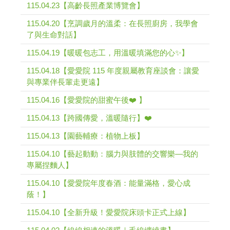
115.04.23【高齡長照產業博覽會】
115.04.20【烹調歲月的溫柔：在長照廚房，我學會
了與生命對話】
115.04.19【暖暖包志工，用溫暖填滿您的心✨】
115.04.18【愛愛院 115 年度親屬教育座談會：讓愛
與專業伴長輩走更遠】
115.04.16【愛愛院的甜蜜午後❤️ 】
115.04.13【跨國傳愛，溫暖隨行】❤️
115.04.13【園藝輔療：植物上板】
115.04.10【藝起動動：腦力與肢體的交響樂—我的
專屬捏麵人】
115.04.10【愛愛院年度春酒：能量滿格，愛心成
蔭！】
115.04.10【全新升級！愛愛院床頭卡正式上線】