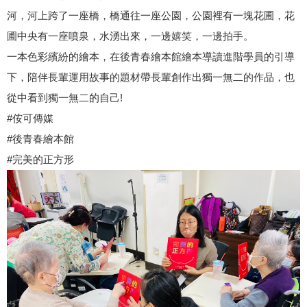
河，河上跨了一座橋，橋通往一座公園，公園裡有一塊花圃，花
圃中央有一座噴泉，水湧出來，一邊嬉笑，一邊拍手。
一本色彩繽紛的繪本，在後青春繪本館繪本導讀進階學員的引導
下，陪伴長輩運用故事的題材帶長輩創作出獨一無二的作品，也
從中看到獨一無二的自己!
#侒可傳媒
#後青春繪本館
#完美的正方形