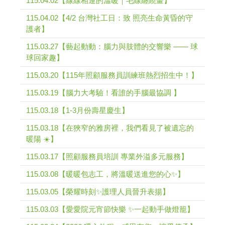
115.04.02【線線相連的溫暖｜毛線纏繞畫】
115.04.02【4/2 台灣社工日：致 照亮生命黃昏的守
護者】
115.03.27【藝起動動：腦力與肢體的交響樂 —— 球
球回家趣】
115.03.20【115年照顧服務員訓練班熱烈招生中！】
115.03.19【腦力大考驗！看誰的手腦最協調 】
115.03.18【1-3月份壽星慶生】
115.03.18【在狹窄的雅房裡，我們看見了被遺忘的
暖陽 ☀️】
115.03.17【照顧服務員培訓 專業外溢多元服務】
115.03.08【暖暖包志工，將溫暖送進您的心✨】
115.03.05【榮耀時刻✨護理人員晉升表揚】
115.03.03【愛愛院元宵節快樂 ✨一起動手做燈籠】