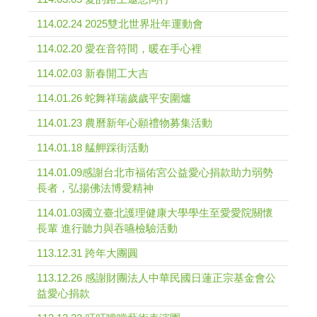
114.02.24 2025雙北世界壯年運動會
114.02.20 愛在音符間，暖在手心裡
114.02.03 新春開工大吉
114.01.26 蛇舞祥瑞歲歲平安圍爐
114.01.23 農曆新年心願禮物募集活動
114.01.18 艋舺踩街活動
114.01.09感謝台北市福佑宮公益愛心捐款助力弱勢
長者，弘揚佛法博愛精神
114.01.03國立臺北護理健康大學學生至愛愛院關懷
長輩 進行聽力與吞嚥檢驗活動
113.12.31 跨年大團圓
113.12.26 感謝財團法人中華民國日蓮正宗基金會公
益愛心捐款