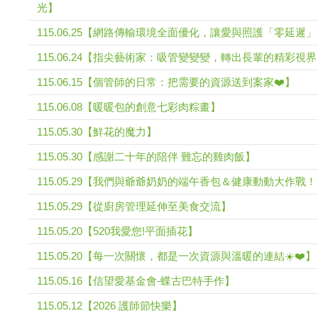
光】
115.06.25【網路傳輸環境全面優化，讓愛與照護「零延遲
115.06.24【指尖藝術家：吸管變變變，轉出長輩的精彩視
115.06.15【個管師的日常：把需要的資源送到案家❤️】
115.06.08【暖暖包的創意七彩肉粽畫】
115.05.30【鮮花的魔力】
115.05.30【感謝二十年的陪伴 難忘的雞肉飯】
115.05.29【我們與爺爺奶奶的端午香包＆健康動動大作戰
115.05.29【從廚房管理延伸至美食交流】
115.05.20【520我愛您!平面插花】
115.05.20【每一次關懷，都是一次資源與溫暖的連結☀️❤️】
115.05.16【信望愛基金會-蝶古巴特手作】
115.05.12【2026 護師節快樂】