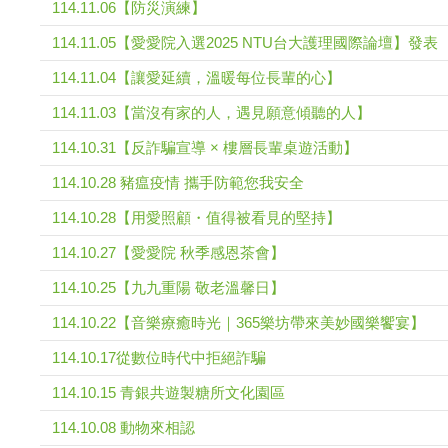
114.11.06【防災演練】
114.11.05【愛愛院入選2025 NTU台大護理國際論壇】發表
114.11.04【讓愛延續，溫暖每位長輩的心】
114.11.03【當沒有家的人，遇見願意傾聽的人】
114.10.31【反詐騙宣導 × 樓層長輩桌遊活動】
114.10.28 豬瘟疫情 攜手防範您我安全
114.10.28【用愛照顧・值得被看見的堅持】
114.10.27【愛愛院 秋季感恩茶會】
114.10.25【九九重陽 敬老溫馨日】
114.10.22【音樂療癒時光｜365樂坊帶來美妙國樂饗宴】
114.10.17從數位時代中拒絕詐騙
114.10.15 青銀共遊製糖所文化園區
114.10.08 動物來相認