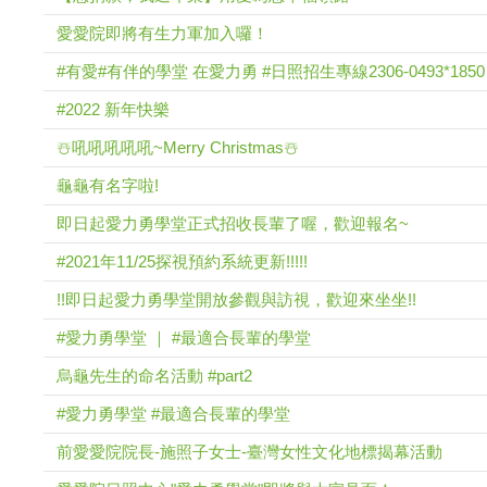
愛愛院即將有生力軍加入囉！
#有愛#有伴的學堂 在愛力勇 #日照招生專線2306-0493*1850
#2022 新年快樂
☃️吼吼吼吼吼~Merry Christmas☃️
龜龜有名字啦!
即日起愛力勇學堂正式招收長輩了喔，歡迎報名~
#2021年11/25探視預約系統更新!!!!!
!!即日起愛力勇學堂開放參觀與訪視，歡迎來坐坐!!
#愛力勇學堂 ｜ #最適合長輩的學堂
烏龜先生的命名活動 #part2
#愛力勇學堂 #最適合長輩的學堂
前愛愛院院長-施照子女士-臺灣女性文化地標揭幕活動