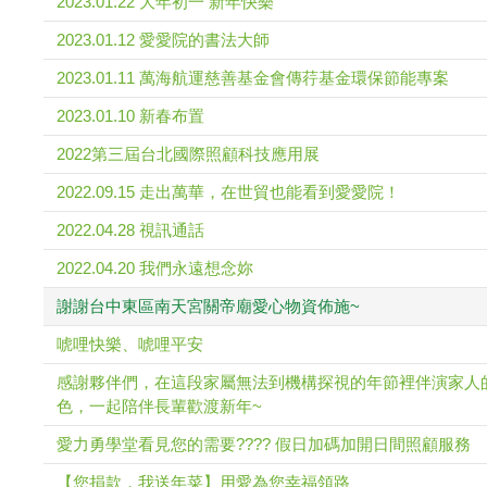
2023.01.22 大年初一 新年快樂
2023.01.12 愛愛院的書法大師
2023.01.11 萬海航運慈善基金會傳荇基金環保節能專案
2023.01.10 新春布置
2022第三屆台北國際照顧科技應用展
2022.09.15 走出萬華，在世貿也能看到愛愛院！
2022.04.28 視訊通話
2022.04.20 我們永遠想念妳
謝謝台中東區南天宮關帝廟愛心物資佈施~
唬哩快樂、唬哩平安
感謝夥伴們，在這段家屬無法到機構探視的年節裡伴演家人
色，一起陪伴長輩歡渡新年~
愛力勇學堂看見您的需要???? 假日加碼加開日間照顧服務
【您捐款，我送年菜】用愛為您幸福領路