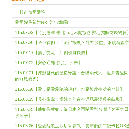
一起走進愛愛院
愛愛院最新防疫公告出爐囉!
115.07.23【特別感謝-臺北市心禾關協會 熱心捐贈防疫物資
115.07.20【全台首例！「環評抵換 × 社福公益」永續新篇章
115.07.17【攜手交流，共創優質長照】
115.07.02【安心通知-沙拉油公告】
115.07.01【跨越世代的溫暖守護：台隆兩代人，點亮愛愛
的無私微光】
115.06.30【愛，是愛愛院的起點，也是彼此生活的全部】
115.06.29【暖心樂章：當純真的音符遇見最溫暖的鼓勵】
115.06.29【他鄉變故鄉：從日本名門閨秀到台灣「乞丐之
水照子】
115.06.26【愛愛院歌王歌后爭霸戰！長輩們的午後卡拉OK