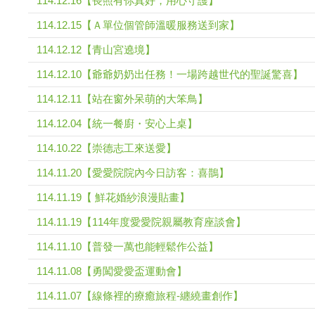
114.12.16【長照有你真好，用心守護】
114.12.15【Ａ單位個管師溫暖服務送到家】
114.12.12【青山宮遶境】
114.12.10【爺爺奶奶出任務！一場跨越世代的聖誕驚喜】
114.12.11【站在窗外呆萌的大笨鳥】
114.12.04【統一餐廚・安心上桌】
114.10.22【崇德志工來送愛】
114.11.20【愛愛院院內今日訪客：喜鵲】
114.11.19【 鮮花婚紗浪漫貼畫】
114.11.19【114年度愛愛院親屬教育座談會】
114.11.10【普發一萬也能輕鬆作公益】
114.11.08【勇闖愛愛盃運動會】
114.11.07【線條裡的療癒旅程-纏繞畫創作】