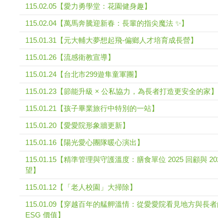
115.02.05【愛力勇學堂：花園健身趣】
115.02.04【萬馬奔騰迎新春：長輩的指尖魔法 ✨】
115.01.31【元大輔大夢想起飛-偏鄉人才培育成長營】
115.01.26【流感衛教宣導】
115.01.24【台北市299遊隼童軍團】
115.01.23【節能升級 × 公私協力，為長者打造更安全的家】
115.01.21【孩子畢業旅行中特別的一站】
115.01.20【愛愛院形象牆更新】
115.01.16【陽光愛心團隊暖心演出】
115.01.15【精準管理與守護溫度：膳食單位 2025 回顧與 20
望】
115.01.12【「老人校園」大掃除】
115.01.09【穿越百年的艋舺溫情：從愛愛院看見地方與長
ESG 價值】