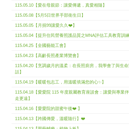
115.05.10【愛在母親節：讓愛傳遞，真愛相隨】
115.05.08【5月5日世界手部衛生日】
115.05.05【月捐99讓愛久久❤️】
115.05.04【提升住民營養照護品質之MNA評估工具教育訓
115.04.25【全國藝能工會】
115.04.23【高齡長照產業博覽會】
115.04.20【烹調歲月的溫柔：在長照廚房，我學會了與生
話】
115.04.19【暖暖包志工，用溫暖填滿您的心✨】
115.04.18【愛愛院 115 年度親屬教育座談會：讓愛與專業
走更遠】
115.04.16【愛愛院的甜蜜午後❤️ 】
115.04.13【跨國傳愛，溫暖隨行】❤️
115.04.13【園藝輔療：植物上板】