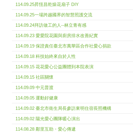
114.09.25昇恆昌乾燥花扇子 DIY
114.09.25一場跨越國界的智慧照護交流
114.09.24拜訪做工的人--林立青有感
114.09.23 愛愛院花園與廚房排水改善紀實
114.09.19 保證責任臺北市萬華區合作社愛心捐款
114.09.18 科技始終來自於人性
114.09.15 花花愛心公益團體到本院表演
114.09.15 社區關懷
114.09.09 中元普渡
114.09.05 運動好健康
114.09.02 臺北市衛生局長參訪東明住宿長照機構
114.09.02 陽光愛心團隊暖心演出
114.08.28 鄰里互助・愛心傳遞