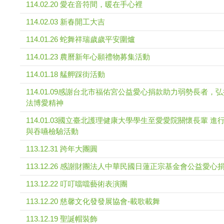
114.02.20 愛在音符間，暖在手心裡
114.02.03 新春開工大吉
114.01.26 蛇舞祥瑞歲歲平安圍爐
114.01.23 農曆新年心願禮物募集活動
114.01.18 艋舺踩街活動
114.01.09感謝台北市福佑宮公益愛心捐款助力弱勢長者，
法博愛精神
114.01.03國立臺北護理健康大學學生至愛愛院關懷長輩 進
與吞嚥檢驗活動
113.12.31 跨年大團圓
113.12.26 感謝財團法人中華民國日蓮正宗基金會公益愛心
113.12.22 叮叮噹噹藝術表演團
113.12.20 慈馨文化發發展協會-載歌載舞
113.12.19 聖誕帽裝飾