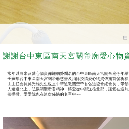
謝謝台中東區南天宮關帝廟愛心物
常年以白米及愛心物資佈施弱勢聞名的台中東區南天宮關帝廟今年舉行
壬寅年台中東區南天宮關帝爺慈善及消除疫情愛心物資佈施首發祈福
由主任委員吳光雄先生也是中華道教關聖帝君弘道協會總會長，帶領
人遠道北上，弘揚關聖帝君精神，將愛從中部送往北部，讓愛在這片
養播撒。愛愛院也在這次佈施的名單中~~