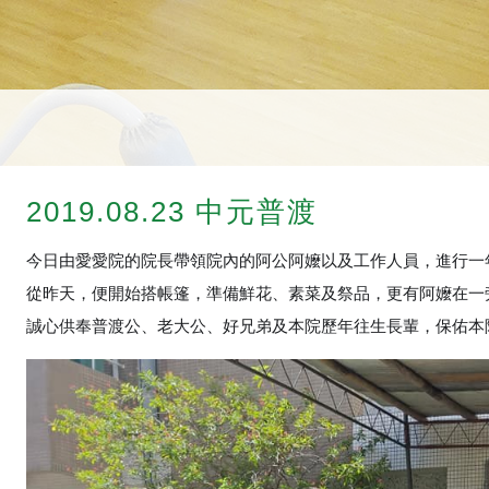
2019.08.23 中元普渡
今日由愛愛院的院長帶領院內的阿公阿嬤以及工作人員，進行一
從昨天，便開始搭帳篷，準備鮮花、素菜及祭品，更有阿嬤在一
誠心供奉普渡公、老大公、好兄弟及本院歷年往生長輩，保佑本