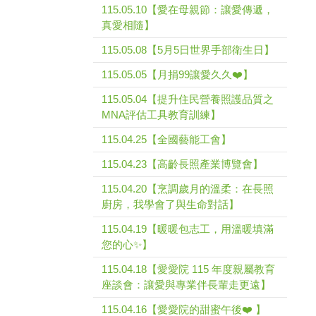
115.05.10【愛在母親節：讓愛傳遞，
真愛相隨】
115.05.08【5月5日世界手部衛生日】
115.05.05【月捐99讓愛久久❤️】
115.05.04【提升住民營養照護品質之
MNA評估工具教育訓練】
115.04.25【全國藝能工會】
115.04.23【高齡長照產業博覽會】
115.04.20【烹調歲月的溫柔：在長照
廚房，我學會了與生命對話】
115.04.19【暖暖包志工，用溫暖填滿
您的心✨】
115.04.18【愛愛院 115 年度親屬教育
座談會：讓愛與專業伴長輩走更遠】
115.04.16【愛愛院的甜蜜午後❤️ 】