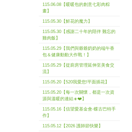
115.06.08【暖暖包的創意七彩肉粽
畫】
115.05.30【鮮花的魔力】
115.05.30【感謝二十年的陪伴 難忘的
雞肉飯】
115.05.29【我們與爺爺奶奶的端午香
包＆健康動動大作戰！】
115.05.29【從廚房管理延伸至美食交
流】
115.05.20【520我愛您!平面插花】
115.05.20【每一次關懷，都是一次資
源與溫暖的連結☀️❤️】
115.05.16【信望愛基金會-蝶古巴特手
作】
115.05.12【2026 護師節快樂】