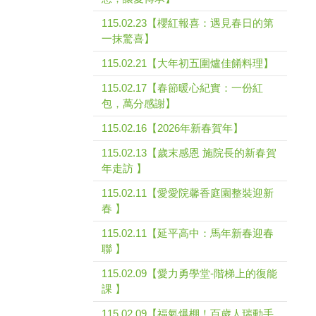
115.02.23【櫻紅報喜：遇見春日的第
一抹驚喜】
115.02.21【大年初五圍爐佳餚料理】
115.02.17【春節暖心紀實：一份紅
包，萬分感謝】
115.02.16【2026年新春賀年】
115.02.13【歲末感恩 施院長的新春賀
年走訪 】
115.02.11【愛愛院馨香庭園整裝迎新
春 】
115.02.11【延平高中：馬年新春迎春
聯 】
115.02.09【愛力勇學堂-階梯上的復能
課 】
115.02.09【福氣爆棚！百歲人瑞動手