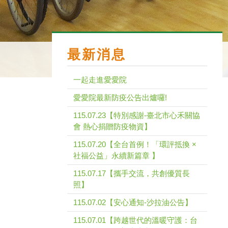
最新消息
一起走進愛愛院
愛愛院最新防疫公告出爐囉!
115.07.23【特別感謝-臺北市心禾關協
會 熱心捐贈防疫物資】
115.07.20【全台首例！「環評抵換 ×
社福公益」永續新篇章 】
115.07.17【攜手交流，共創優質長
照】
115.07.02【安心通知-沙拉油公告】
115.07.01【跨越世代的溫暖守護：台