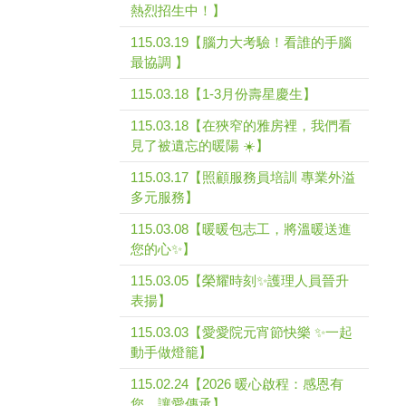
熱烈招生中！】
115.03.19【腦力大考驗！看誰的手腦
最協調 】
115.03.18【1-3月份壽星慶生】
115.03.18【在狹窄的雅房裡，我們看
見了被遺忘的暖陽 ☀️】
115.03.17【照顧服務員培訓 專業外溢
多元服務】
115.03.08【暖暖包志工，將溫暖送進
您的心✨】
115.03.05【榮耀時刻✨護理人員晉升
表揚】
115.03.03【愛愛院元宵節快樂 ✨一起
動手做燈籠】
115.02.24【2026 暖心啟程：感恩有
您，讓愛傳承】