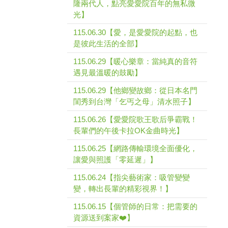
隆兩代人，點亮愛愛院百年的無私微
光】
115.06.30【愛，是愛愛院的起點，也
是彼此生活的全部】
115.06.29【暖心樂章：當純真的音符
遇見最溫暖的鼓勵】
115.06.29【他鄉變故鄉：從日本名門
閨秀到台灣「乞丐之母」清水照子】
115.06.26【愛愛院歌王歌后爭霸戰！
長輩們的午後卡拉OK金曲時光】
115.06.25【網路傳輸環境全面優化，
讓愛與照護「零延遲」】
115.06.24【指尖藝術家：吸管變變
變，轉出長輩的精彩視界！】
115.06.15【個管師的日常：把需要的
資源送到案家❤️】