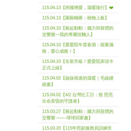
115.04.13【跨國傳愛，溫暖隨行】❤️
115.04.13【園藝輔療：植物上板】
115.04.10【藝起動動：腦力與肢體的
交響樂—我的專屬捏麵人】
115.04.10【愛愛院年度春酒：能量滿
格，愛心成蔭！】
115.04.10【全新升級！愛愛院床頭卡
正式上線】
115.04.02【線線相連的溫暖｜毛線纏
繞畫】
115.04.02【4/2 台灣社工日：致 照亮
生命黃昏的守護者】
115.03.27【藝起動動：腦力與肢體的
交響樂 —— 球球回家趣】
115.03.20【115年照顧服務員訓練班