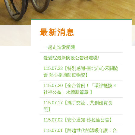
最新消息
一起走進愛愛院
愛愛院最新防疫公告出爐囉!
115.07.23【特別感謝-臺北市心禾關協
會 熱心捐贈防疫物資】
115.07.20【全台首例！「環評抵換 ×
社福公益」永續新篇章 】
115.07.17【攜手交流，共創優質長
照】
115.07.02【安心通知-沙拉油公告】
115.07.01【跨越世代的溫暖守護：台