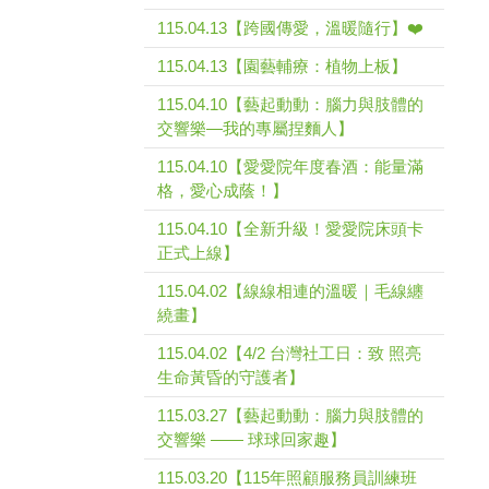
115.04.13【跨國傳愛，溫暖隨行】❤️
115.04.13【園藝輔療：植物上板】
115.04.10【藝起動動：腦力與肢體的
交響樂—我的專屬捏麵人】
115.04.10【愛愛院年度春酒：能量滿
格，愛心成蔭！】
115.04.10【全新升級！愛愛院床頭卡
正式上線】
115.04.02【線線相連的溫暖｜毛線纏
繞畫】
115.04.02【4/2 台灣社工日：致 照亮
生命黃昏的守護者】
115.03.27【藝起動動：腦力與肢體的
交響樂 —— 球球回家趣】
115.03.20【115年照顧服務員訓練班