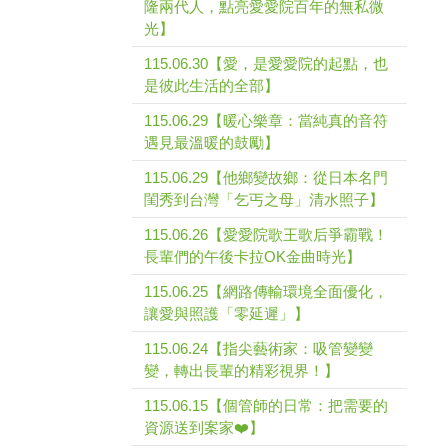
隆兩代人，點亮愛愛院百年的無私微
光】
115.06.30【愛，是愛愛院的起點，也
是彼此生活的全部】
115.06.29【暖心樂章：當純真的音符
遇見最溫暖的鼓勵】
115.06.29【他鄉變故鄉：從日本名門
閨秀到台灣「乞丐之母」清水照子】
115.06.26【愛愛院歌王歌后爭霸戰！
長輩們的午後卡拉OK金曲時光】
115.06.25【網路傳輸環境全面優化，
讓愛與照護「零延遲」】
115.06.24【指尖藝術家：吸管變變
變，轉出長輩的精彩視界！】
115.06.15【個管師的日常：把需要的
資源送到案家❤️】