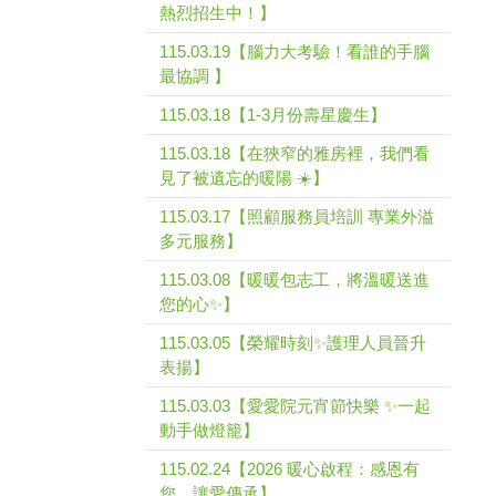
熱烈招生中！】
115.03.19【腦力大考驗！看誰的手腦
最協調 】
115.03.18【1-3月份壽星慶生】
115.03.18【在狹窄的雅房裡，我們看
見了被遺忘的暖陽 ☀️】
115.03.17【照顧服務員培訓 專業外溢
多元服務】
115.03.08【暖暖包志工，將溫暖送進
您的心✨】
115.03.05【榮耀時刻✨護理人員晉升
表揚】
115.03.03【愛愛院元宵節快樂 ✨一起
動手做燈籠】
115.02.24【2026 暖心啟程：感恩有
您，讓愛傳承】