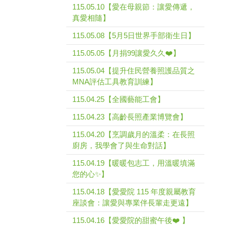
115.05.10【愛在母親節：讓愛傳遞，
真愛相隨】
115.05.08【5月5日世界手部衛生日】
115.05.05【月捐99讓愛久久❤️】
115.05.04【提升住民營養照護品質之
MNA評估工具教育訓練】
115.04.25【全國藝能工會】
115.04.23【高齡長照產業博覽會】
115.04.20【烹調歲月的溫柔：在長照
廚房，我學會了與生命對話】
115.04.19【暖暖包志工，用溫暖填滿
您的心✨】
115.04.18【愛愛院 115 年度親屬教育
座談會：讓愛與專業伴長輩走更遠】
115.04.16【愛愛院的甜蜜午後❤️ 】