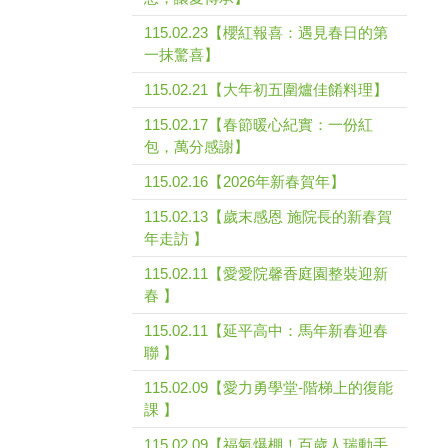
115.02.23【櫻紅報喜：遇見春日的第
一抹驚喜】
115.02.21【大年初五圍爐佳餚料理】
115.02.17【春節暖心紀實：一份紅
包，萬分感謝】
115.02.16【2026年新春賀年】
115.02.13【歲末感恩 施院長的新春賀
年走訪 】
115.02.11【愛愛院馨香庭園整裝迎新
春 】
115.02.11【延平高中：馬年新春迎春
聯 】
115.02.09【愛力勇學堂-階梯上的復能
課 】
115.02.09【福氣爆棚！百歲人瑞動手