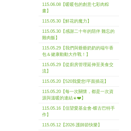
115.06.08【暖暖包的創意七彩肉粽
畫】
115.05.30【鮮花的魔力】
115.05.30【感謝二十年的陪伴 難忘的
雞肉飯】
115.05.29【我們與爺爺奶奶的端午香
包＆健康動動大作戰！】
115.05.29【從廚房管理延伸至美食交
流】
115.05.20【520我愛您!平面插花】
115.05.20【每一次關懷，都是一次資
源與溫暖的連結☀️❤️】
115.05.16【信望愛基金會-蝶古巴特手
作】
115.05.12【2026 護師節快樂】