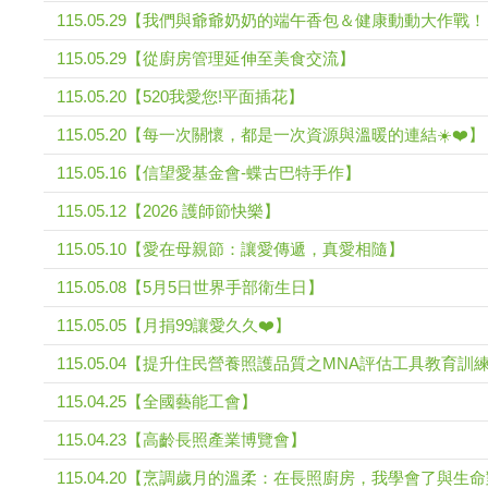
115.05.29【我們與爺爺奶奶的端午香包＆健康動動大作戰
115.05.29【從廚房管理延伸至美食交流】
115.05.20【520我愛您!平面插花】
115.05.20【每一次關懷，都是一次資源與溫暖的連結☀️❤️】
115.05.16【信望愛基金會-蝶古巴特手作】
115.05.12【2026 護師節快樂】
115.05.10【愛在母親節：讓愛傳遞，真愛相隨】
115.05.08【5月5日世界手部衛生日】
115.05.05【月捐99讓愛久久❤️】
115.05.04【提升住民營養照護品質之MNA評估工具教育訓
115.04.25【全國藝能工會】
115.04.23【高齡長照產業博覽會】
115.04.20【烹調歲月的溫柔：在長照廚房，我學會了與生