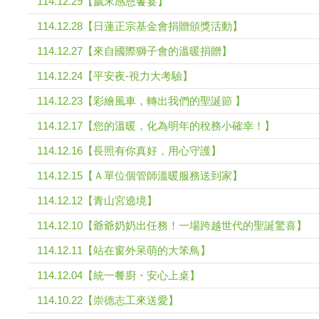
114.12.29【歲末感恩饗宴】
114.12.28【日蓮正宗基金會捐贈頒獎活動】
114.12.27【來自國際獅子會的溫暖捐贈】
114.12.24【平安夜-視力大考驗】
114.12.23【彩繪風車，轉出我們的聖誕節 】
114.12.17【您的溫暖，化為明年的稅務小確幸！】
114.12.16【長照有你真好，用心守護】
114.12.15【Ａ單位個管師溫暖服務送到家】
114.12.12【青山宮遶境】
114.12.10【爺爺奶奶出任務！一場跨越世代的聖誕驚喜】
114.12.11【站在窗外呆萌的大笨鳥】
114.12.04【統一餐廚・安心上桌】
114.10.22【崇德志工來送愛】