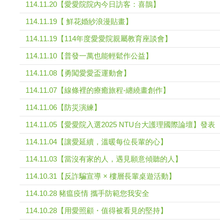
114.11.20【愛愛院院內今日訪客：喜鵲】
114.11.19【 鮮花婚紗浪漫貼畫】
114.11.19【114年度愛愛院親屬教育座談會】
114.11.10【普發一萬也能輕鬆作公益】
114.11.08【勇闖愛愛盃運動會】
114.11.07【線條裡的療癒旅程-纏繞畫創作】
114.11.06【防災演練】
114.11.05【愛愛院入選2025 NTU台大護理國際論壇】發表
114.11.04【讓愛延續，溫暖每位長輩的心】
114.11.03【當沒有家的人，遇見願意傾聽的人】
114.10.31【反詐騙宣導 × 樓層長輩桌遊活動】
114.10.28 豬瘟疫情 攜手防範您我安全
114.10.28【用愛照顧・值得被看見的堅持】