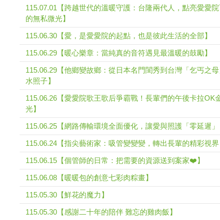
115.07.01【跨越世代的溫暖守護：台隆兩代人，點亮愛愛
的無私微光】
115.06.30【愛，是愛愛院的起點，也是彼此生活的全部】
115.06.29【暖心樂章：當純真的音符遇見最溫暖的鼓勵】
115.06.29【他鄉變故鄉：從日本名門閨秀到台灣「乞丐之
水照子】
115.06.26【愛愛院歌王歌后爭霸戰！長輩們的午後卡拉OK
光】
115.06.25【網路傳輸環境全面優化，讓愛與照護「零延遲
115.06.24【指尖藝術家：吸管變變變，轉出長輩的精彩視
115.06.15【個管師的日常：把需要的資源送到案家❤️】
115.06.08【暖暖包的創意七彩肉粽畫】
115.05.30【鮮花的魔力】
115.05.30【感謝二十年的陪伴 難忘的雞肉飯】