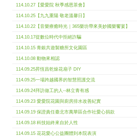
114.10.27【愛愛院 秋季感恩茶會】
114.10.25【九九重陽 敬老溫馨日】
114.10.22【音樂療癒時光｜365樂坊帶來美妙國樂饗宴】
114.10.17從數位時代中拒絕詐騙
114.10.15 青銀共遊製糖所文化園區
114.10.08 動物來相認
114.09.25昇恆昌乾燥花扇子 DIY
114.09.25一場跨越國界的智慧照護交流
114.09.24拜訪做工的人--林立青有感
114.09.23 愛愛院花園與廚房排水改善紀實
114.09.19 保證責任臺北市萬華區合作社愛心捐款
114.09.18 科技始終來自於人性
114.09.15 花花愛心公益團體到本院表演