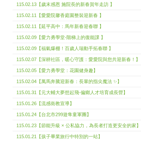
115.02.13【歲末感恩 施院長的新春賀年走訪 】
115.02.11【愛愛院馨香庭園整裝迎新春 】
115.02.11【延平高中：馬年新春迎春聯 】
115.02.09【愛力勇學堂-階梯上的復能課 】
115.02.09【福氣爆棚！百歲人瑞動手拓春聯 】
115.02.07【深耕社區，暖心守護：愛愛院與您共迎新春！】
115.02.05【愛力勇學堂：花園健身趣】
115.02.04【萬馬奔騰迎新春：長輩的指尖魔法 ✨】
115.01.31【元大輔大夢想起飛-偏鄉人才培育成長營】
115.01.26【流感衛教宣導】
115.01.24【台北市299遊隼童軍團】
115.01.23【節能升級 × 公私協力，為長者打造更安全的家】
115.01.21【孩子畢業旅行中特別的一站】