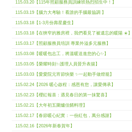
115.03.20【115年照顧服務員訓練班熱烈招生中！】
115.03.19【腦力大考驗！看誰的手腦最協調 】
115.03.18【1-3月份壽星慶生】
115.03.18【在狹窄的雅房裡，我們看見了被遺忘的暖陽 ☀️
115.03.17【照顧服務員培訓 專業外溢多元服務】
115.03.08【暖暖包志工，將溫暖送進您的心✨】
115.03.05【榮耀時刻✨護理人員晉升表揚】
115.03.03【愛愛院元宵節快樂 ✨一起動手做燈籠】
115.02.24【2026 暖心啟程：感恩有您，讓愛傳承】
115.02.23【櫻紅報喜：遇見春日的第一抹驚喜】
115.02.21【大年初五圍爐佳餚料理】
115.02.17【春節暖心紀實：一份紅包，萬分感謝】
115.02.16【2026年新春賀年】