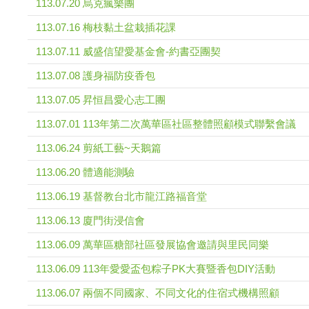
113.07.20 烏克瘋樂團
113.07.16 梅枝黏土盆栽插花課
113.07.11 威盛信望愛基金會-約書亞團契
113.07.08 護身福防疫香包
113.07.05 昇恒昌愛心志工團
113.07.01 113年第二次萬華區社區整體照顧模式聯繫會議
113.06.24 剪紙工藝~天鵝篇
113.06.20 體適能測驗
113.06.19 基督教台北市龍江路福音堂
113.06.13 廈門街浸信會
113.06.09 萬華區糖部社區發展協會邀請與里民同樂
113.06.09 113年愛愛盃包粽子PK大賽暨香包DIY活動
113.06.07 兩個不同國家、不同文化的住宿式機構照顧