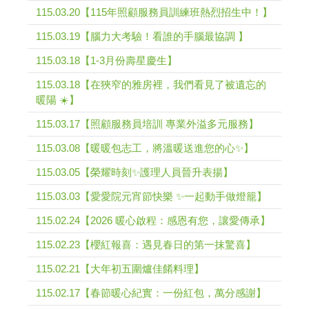
115.03.20【115年照顧服務員訓練班熱烈招生中！】
115.03.19【腦力大考驗！看誰的手腦最協調 】
115.03.18【1-3月份壽星慶生】
115.03.18【在狹窄的雅房裡，我們看見了被遺忘的
暖陽 ☀️】
115.03.17【照顧服務員培訓 專業外溢多元服務】
115.03.08【暖暖包志工，將溫暖送進您的心✨】
115.03.05【榮耀時刻✨護理人員晉升表揚】
115.03.03【愛愛院元宵節快樂 ✨一起動手做燈籠】
115.02.24【2026 暖心啟程：感恩有您，讓愛傳承】
115.02.23【櫻紅報喜：遇見春日的第一抹驚喜】
115.02.21【大年初五圍爐佳餚料理】
115.02.17【春節暖心紀實：一份紅包，萬分感謝】