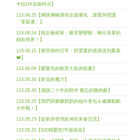
卡拉OK金曲時光】
115.06.25【網路傳輸環境全面優化，讓愛與照護
「零延遲」】
115.06.24【指尖藝術家：吸管變變變，轉出長輩的
精彩視界！】
115.06.15【個管師的日常：把需要的資源送到案家
❤️】
115.06.08【暖暖包的創意七彩肉粽畫】
115.05.30【鮮花的魔力】
115.05.30【感謝二十年的陪伴 難忘的雞肉飯】
115.05.29【我們與爺爺奶奶的端午香包＆健康動動
大作戰！】
115.05.29【從廚房管理延伸至美食交流】
115.05.20【520我愛您!平面插花】