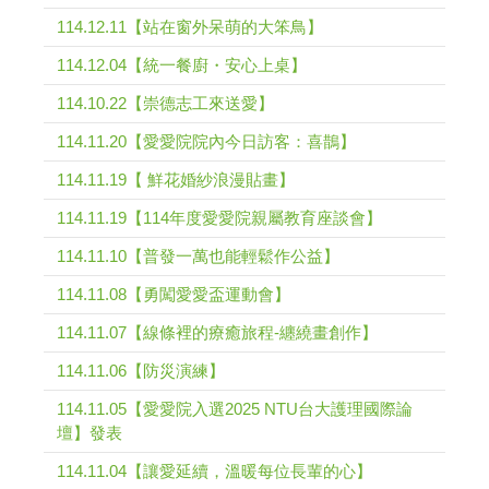
114.12.11【站在窗外呆萌的大笨鳥】
114.12.04【統一餐廚・安心上桌】
114.10.22【崇德志工來送愛】
114.11.20【愛愛院院內今日訪客：喜鵲】
114.11.19【 鮮花婚紗浪漫貼畫】
114.11.19【114年度愛愛院親屬教育座談會】
114.11.10【普發一萬也能輕鬆作公益】
114.11.08【勇闖愛愛盃運動會】
114.11.07【線條裡的療癒旅程-纏繞畫創作】
114.11.06【防災演練】
114.11.05【愛愛院入選2025 NTU台大護理國際論
壇】發表
114.11.04【讓愛延續，溫暖每位長輩的心】