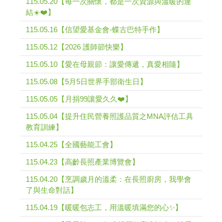
115.05.20【每一次關懷，都是一次資源與溫暖的連
結☀️❤️】
115.05.16【信望愛基金會-蝶古巴特手作】
115.05.12【2026 護師節快樂】
115.05.10【愛在母親節：讓愛傳遞，真愛相隨】
115.05.08【5月5日世界手部衛生日】
115.05.05【月捐99讓愛久久❤️】
115.05.04【提升住民營養照護品質之MNA評估工具
教育訓練】
115.04.25【全國藝能工會】
115.04.23【高齡長照產業博覽會】
115.04.20【烹調歲月的溫柔：在長照廚房，我學會
了與生命對話】
115.04.19【暖暖包志工，用溫暖填滿您的心✨】