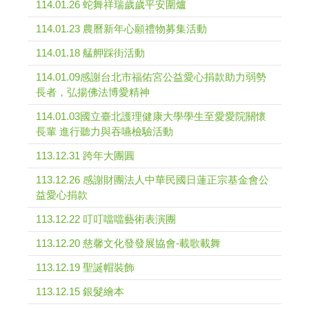
114.01.26 蛇舞祥瑞歲歲平安圍爐
114.01.23 農曆新年心願禮物募集活動
114.01.18 艋舺踩街活動
114.01.09感謝台北市福佑宮公益愛心捐款助力弱勢
長者，弘揚佛法博愛精神
114.01.03國立臺北護理健康大學學生至愛愛院關懷
長輩 進行聽力與吞嚥檢驗活動
113.12.31 跨年大團圓
113.12.26 感謝財團法人中華民國日蓮正宗基金會公
益愛心捐款
113.12.22 叮叮噹噹藝術表演團
113.12.20 慈馨文化發發展協會-載歌載舞
113.12.19 聖誕帽裝飾
113.12.15 銀髮繪本