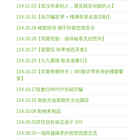
114.11.03【當沒有家的人，遇見願意傾聽的人】
114.10.31【反詐騙宣導 × 樓層長輩桌遊活動】
114.10.28 豬瘟疫情 攜手防範您我安全
114.10.28【用愛照顧・值得被看見的堅持】
114.10.27【愛愛院 秋季感恩茶會】
114.10.25【九九重陽 敬老溫馨日】
114.10.22【音樂療癒時光｜365樂坊帶來美妙國樂饗
宴】
114.10.17從數位時代中拒絕詐騙
114.10.15 青銀共遊製糖所文化園區
114.10.08 動物來相認
114.09.25昇恆昌乾燥花扇子 DIY
114.09.25一場跨越國界的智慧照護交流