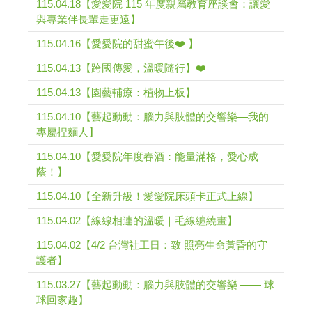
115.04.18【愛愛院 115 年度親屬教育座談會：讓愛
與專業伴長輩走更遠】
115.04.16【愛愛院的甜蜜午後❤️ 】
115.04.13【跨國傳愛，溫暖隨行】❤️
115.04.13【園藝輔療：植物上板】
115.04.10【藝起動動：腦力與肢體的交響樂—我的
專屬捏麵人】
115.04.10【愛愛院年度春酒：能量滿格，愛心成
蔭！】
115.04.10【全新升級！愛愛院床頭卡正式上線】
115.04.02【線線相連的溫暖｜毛線纏繞畫】
115.04.02【4/2 台灣社工日：致 照亮生命黃昏的守
護者】
115.03.27【藝起動動：腦力與肢體的交響樂 —— 球
球回家趣】