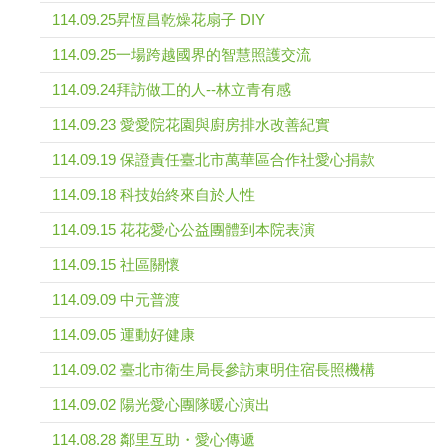
114.09.25昇恆昌乾燥花扇子 DIY
114.09.25一場跨越國界的智慧照護交流
114.09.24拜訪做工的人--林立青有感
114.09.23 愛愛院花園與廚房排水改善紀實
114.09.19 保證責任臺北市萬華區合作社愛心捐款
114.09.18 科技始終來自於人性
114.09.15 花花愛心公益團體到本院表演
114.09.15 社區關懷
114.09.09 中元普渡
114.09.05 運動好健康
114.09.02 臺北市衛生局長參訪東明住宿長照機構
114.09.02 陽光愛心團隊暖心演出
114.08.28 鄰里互助・愛心傳遞