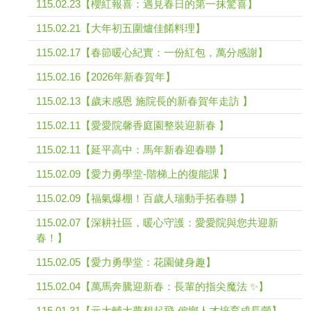
115.02.23【櫻紅報喜：遇見春日的第一抹驚喜】
115.02.21【大年初五圍爐佳餚料理】
115.02.17【春節暖心紀實：一份紅包，萬分感謝】
115.02.16【2026年新春賀年】
115.02.13【歲末感恩 施院長的新春賀年走訪 】
115.02.11【愛愛院馨香庭園整裝迎新春 】
115.02.11【延平高中：馬年新春迎春聯 】
115.02.09【愛力勇學堂-階梯上的復能課 】
115.02.09【福氣爆棚！百歲人瑞動手拓春聯 】
115.02.07【深耕社區，暖心守護：愛愛院與您共迎新
春！】
115.02.05【愛力勇學堂：花園健身趣】
115.02.04【萬馬奔騰迎新春：長輩的指尖魔法 ✨】
115.01.31【元大輔大夢想起飛-偏鄉人才培育成長營】