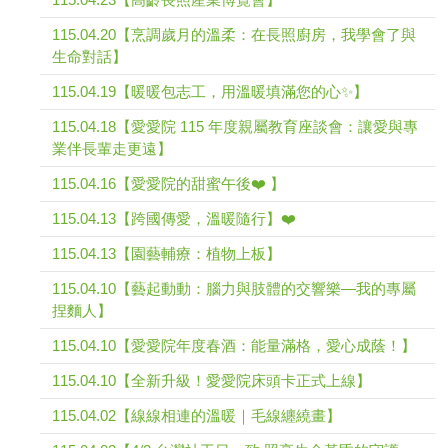
115.04.20【烹調歲月的溫柔：在長照廚房，我學會了與
生命對話】
115.04.19【暖暖包志工，用溫暖填滿您的心✨】
115.04.18【愛愛院 115 年度親屬教育座談會：讓愛與專
業伴長輩走更遠】
115.04.16【愛愛院的甜蜜午後❤️ 】
115.04.13【跨國傳愛，溫暖隨行】❤️
115.04.13【園藝輔療：植物上板】
115.04.10【藝起動動：腦力與肢體的交響樂—我的專屬
捏麵人】
115.04.10【愛愛院年度春酒：能量滿格，愛心成蔭！】
115.04.10【全新升級！愛愛院床頭卡正式上線】
115.04.02【線線相連的溫暖｜毛線纏繞畫】