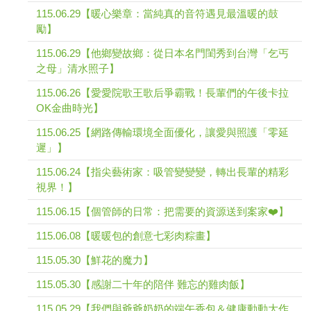
115.06.29【暖心樂章：當純真的音符遇見最溫暖的鼓
勵】
115.06.29【他鄉變故鄉：從日本名門閨秀到台灣「乞丐
之母」清水照子】
115.06.26【愛愛院歌王歌后爭霸戰！長輩們的午後卡拉
OK金曲時光】
115.06.25【網路傳輸環境全面優化，讓愛與照護「零延
遲」】
115.06.24【指尖藝術家：吸管變變變，轉出長輩的精彩
視界！】
115.06.15【個管師的日常：把需要的資源送到案家❤️】
115.06.08【暖暖包的創意七彩肉粽畫】
115.05.30【鮮花的魔力】
115.05.30【感謝二十年的陪伴 難忘的雞肉飯】
115.05.29【我們與爺爺奶奶的端午香包＆健康動動大作