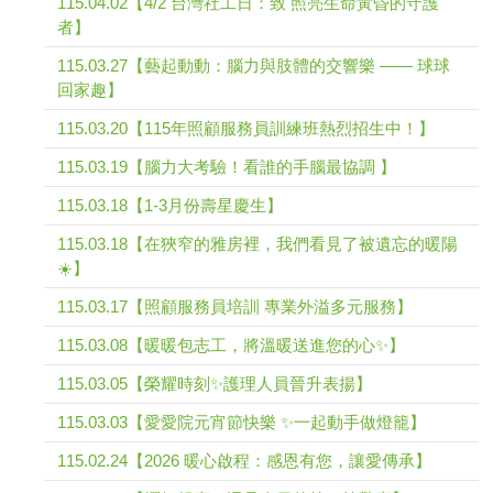
115.04.02【4/2 台灣社工日：致 照亮生命黃昏的守護
者】
115.03.27【藝起動動：腦力與肢體的交響樂 —— 球球
回家趣】
115.03.20【115年照顧服務員訓練班熱烈招生中！】
115.03.19【腦力大考驗！看誰的手腦最協調 】
115.03.18【1-3月份壽星慶生】
115.03.18【在狹窄的雅房裡，我們看見了被遺忘的暖陽
☀️】
115.03.17【照顧服務員培訓 專業外溢多元服務】
115.03.08【暖暖包志工，將溫暖送進您的心✨】
115.03.05【榮耀時刻✨護理人員晉升表揚】
115.03.03【愛愛院元宵節快樂 ✨一起動手做燈籠】
115.02.24【2026 暖心啟程：感恩有您，讓愛傳承】