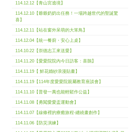
114.12.12【青山宮遶境】
114.12.10【爺爺奶奶出任務！一場跨越世代的聖誕驚
喜】
114.12.11【站在窗外呆萌的大笨鳥】
114.12.04【統一餐廚・安心上桌】
114.10.22【崇德志工來送愛】
114.11.20【愛愛院院內今日訪客：喜鵲】
114.11.19【 鮮花婚紗浪漫貼畫】
114.11.19【114年度愛愛院親屬教育座談會】
114.11.10【普發一萬也能輕鬆作公益】
114.11.08【勇闖愛愛盃運動會】
114.11.07【線條裡的療癒旅程-纏繞畫創作】
114.11.06【防災演練】