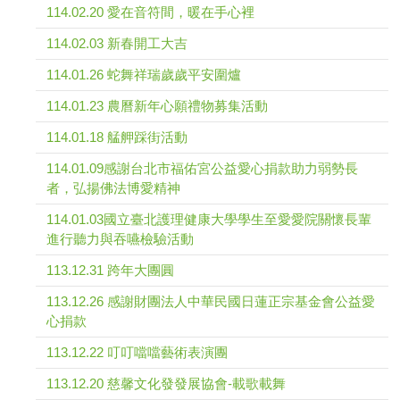
114.02.20 愛在音符間，暖在手心裡
114.02.03 新春開工大吉
114.01.26 蛇舞祥瑞歲歲平安圍爐
114.01.23 農曆新年心願禮物募集活動
114.01.18 艋舺踩街活動
114.01.09感謝台北市福佑宮公益愛心捐款助力弱勢長
者，弘揚佛法博愛精神
114.01.03國立臺北護理健康大學學生至愛愛院關懷長輩
進行聽力與吞嚥檢驗活動
113.12.31 跨年大團圓
113.12.26 感謝財團法人中華民國日蓮正宗基金會公益愛
心捐款
113.12.22 叮叮噹噹藝術表演團
113.12.20 慈馨文化發發展協會-載歌載舞