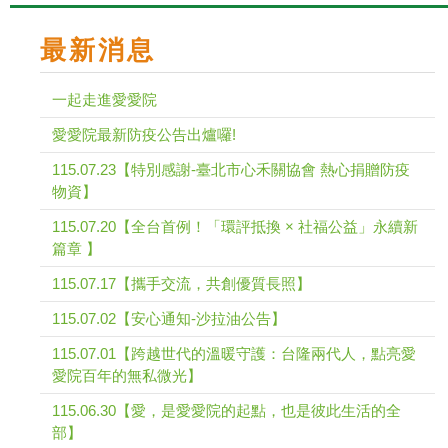
最新消息
一起走進愛愛院
愛愛院最新防疫公告出爐囉!
115.07.23【特別感謝-臺北市心禾關協會 熱心捐贈防疫
物資】
115.07.20【全台首例！「環評抵換 × 社福公益」永續新
篇章 】
115.07.17【攜手交流，共創優質長照】
115.07.02【安心通知-沙拉油公告】
115.07.01【跨越世代的溫暖守護：台隆兩代人，點亮愛
愛院百年的無私微光】
115.06.30【愛，是愛愛院的起點，也是彼此生活的全
部】