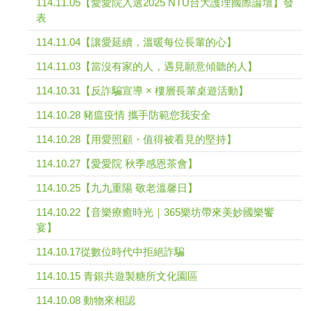
114.11.05【愛愛院入選2025 NTU台大護理國際論壇】發
表
114.11.04【讓愛延續，溫暖每位長輩的心】
114.11.03【當沒有家的人，遇見願意傾聽的人】
114.10.31【反詐騙宣導 × 樓層長輩桌遊活動】
114.10.28 豬瘟疫情 攜手防範您我安全
114.10.28【用愛照顧・值得被看見的堅持】
114.10.27【愛愛院 秋季感恩茶會】
114.10.25【九九重陽 敬老溫馨日】
114.10.22【音樂療癒時光｜365樂坊帶來美妙國樂饗
宴】
114.10.17從數位時代中拒絕詐騙
114.10.15 青銀共遊製糖所文化園區
114.10.08 動物來相認