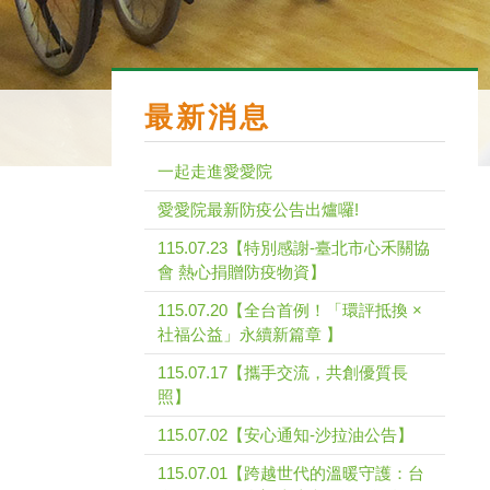
最新消息
一起走進愛愛院
愛愛院最新防疫公告出爐囉!
115.07.23【特別感謝-臺北市心禾關協
會 熱心捐贈防疫物資】
115.07.20【全台首例！「環評抵換 ×
社福公益」永續新篇章 】
115.07.17【攜手交流，共創優質長
照】
115.07.02【安心通知-沙拉油公告】
115.07.01【跨越世代的溫暖守護：台