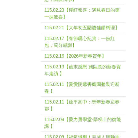
115.02.23【櫻紅報喜：遇見春日的第
一抹驚喜】
115.02.21【大年初五圍爐佳餚料理】
115.02.17【春節暖心紀實：一份紅
包，萬分感謝】
115.02.16【2026年新春賀年】
115.02.13【歲末感恩 施院長的新春賀
年走訪 】
115.02.11【愛愛院馨香庭園整裝迎新
春 】
115.02.11【延平高中：馬年新春迎春
聯 】
115.02.09【愛力勇學堂-階梯上的復能
課 】
115.02.09【福氣爆棚！百歲人瑞動手