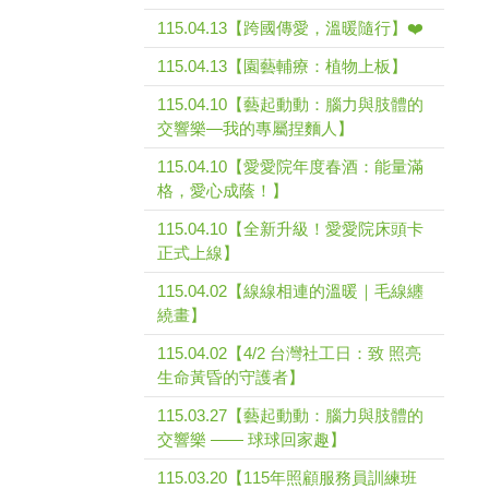
115.04.13【跨國傳愛，溫暖隨行】❤️
115.04.13【園藝輔療：植物上板】
115.04.10【藝起動動：腦力與肢體的
交響樂—我的專屬捏麵人】
115.04.10【愛愛院年度春酒：能量滿
格，愛心成蔭！】
115.04.10【全新升級！愛愛院床頭卡
正式上線】
115.04.02【線線相連的溫暖｜毛線纏
繞畫】
115.04.02【4/2 台灣社工日：致 照亮
生命黃昏的守護者】
115.03.27【藝起動動：腦力與肢體的
交響樂 —— 球球回家趣】
115.03.20【115年照顧服務員訓練班