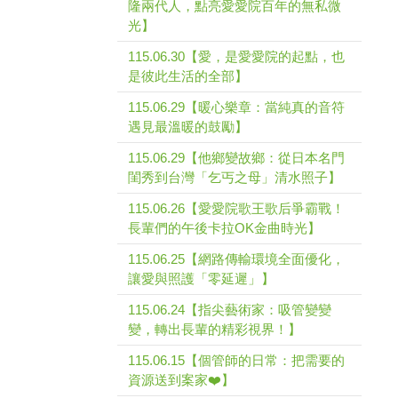
隆兩代人，點亮愛愛院百年的無私微
光】
115.06.30【愛，是愛愛院的起點，也
是彼此生活的全部】
115.06.29【暖心樂章：當純真的音符
遇見最溫暖的鼓勵】
115.06.29【他鄉變故鄉：從日本名門
閨秀到台灣「乞丐之母」清水照子】
115.06.26【愛愛院歌王歌后爭霸戰！
長輩們的午後卡拉OK金曲時光】
115.06.25【網路傳輸環境全面優化，
讓愛與照護「零延遲」】
115.06.24【指尖藝術家：吸管變變
變，轉出長輩的精彩視界！】
115.06.15【個管師的日常：把需要的
資源送到案家❤️】