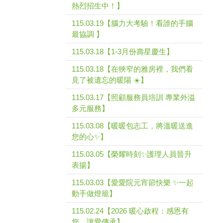
熱烈招生中！】
115.03.19【腦力大考驗！看誰的手腦
最協調 】
115.03.18【1-3月份壽星慶生】
115.03.18【在狹窄的雅房裡，我們看
見了被遺忘的暖陽 ☀️】
115.03.17【照顧服務員培訓 專業外溢
多元服務】
115.03.08【暖暖包志工，將溫暖送進
您的心✨】
115.03.05【榮耀時刻✨護理人員晉升
表揚】
115.03.03【愛愛院元宵節快樂 ✨一起
動手做燈籠】
115.02.24【2026 暖心啟程：感恩有
您，讓愛傳承】