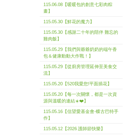
115.06.08【暖暖包的創意七彩肉粽
畫】
115.05.30【鮮花的魔力】
115.05.30【感謝二十年的陪伴 難忘的
雞肉飯】
115.05.29【我們與爺爺奶奶的端午香
包＆健康動動大作戰！】
115.05.29【從廚房管理延伸至美食交
流】
115.05.20【520我愛您!平面插花】
115.05.20【每一次關懷，都是一次資
源與溫暖的連結☀️❤️】
115.05.16【信望愛基金會-蝶古巴特手
作】
115.05.12【2026 護師節快樂】