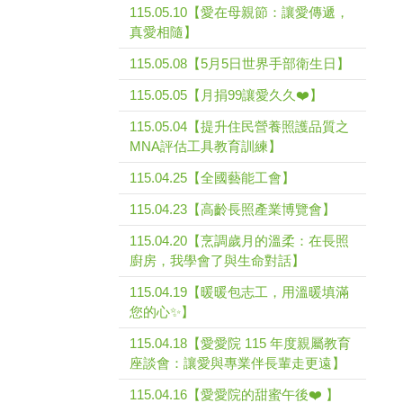
115.05.10【愛在母親節：讓愛傳遞，
真愛相隨】
115.05.08【5月5日世界手部衛生日】
115.05.05【月捐99讓愛久久❤️】
115.05.04【提升住民營養照護品質之
MNA評估工具教育訓練】
115.04.25【全國藝能工會】
115.04.23【高齡長照產業博覽會】
115.04.20【烹調歲月的溫柔：在長照
廚房，我學會了與生命對話】
115.04.19【暖暖包志工，用溫暖填滿
您的心✨】
115.04.18【愛愛院 115 年度親屬教育
座談會：讓愛與專業伴長輩走更遠】
115.04.16【愛愛院的甜蜜午後❤️ 】