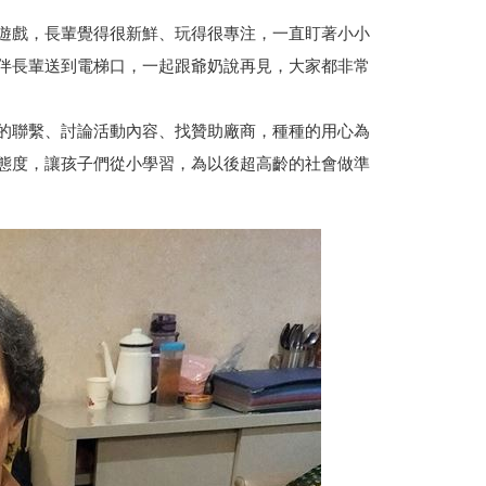
遊戲，長輩覺得很新鮮、玩得很專注，一直盯著小小
伴長輩送到電梯口，一起跟爺奶說再見，大家都非常
的聯繫、討論活動內容、找贊助廠商，種種的用心為
態度，讓孩子們從小學習，為以後超高齡的社會做準