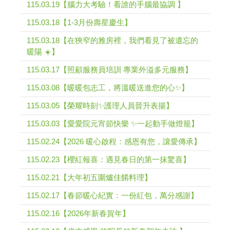
115.03.19【腦力大考驗！看誰的手腦最協調 】
115.03.18【1-3月份壽星慶生】
115.03.18【在狹窄的雅房裡，我們看見了被遺忘的
暖陽 ☀️】
115.03.17【照顧服務員培訓 專業外溢多元服務】
115.03.08【暖暖包志工，將溫暖送進您的心✨】
115.03.05【榮耀時刻✨護理人員晉升表揚】
115.03.03【愛愛院元宵節快樂 ✨一起動手做燈籠】
115.02.24【2026 暖心啟程：感恩有您，讓愛傳承】
115.02.23【櫻紅報喜：遇見春日的第一抹驚喜】
115.02.21【大年初五圍爐佳餚料理】
115.02.17【春節暖心紀實：一份紅包，萬分感謝】
115.02.16【2026年新春賀年】