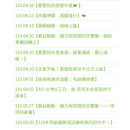
115.04.16【愛愛院的甜蜜午後❤️ 】
115.04.13【跨國傳愛，溫暖隨行】❤️
115.04.13【園藝輔療：植物上板】
115.04.10【藝起動動：腦力與肢體的交響樂—我的
專屬捏麵人】
115.04.10【愛愛院年度春酒：能量滿格，愛心成
蔭！】
115.04.10【全新升級！愛愛院床頭卡正式上線】
115.04.02【線線相連的溫暖｜毛線纏繞畫】
115.04.02【4/2 台灣社工日：致 照亮生命黃昏的守
護者】
115.03.27【藝起動動：腦力與肢體的交響樂 —— 球
球回家趣】
115.03.20【115年照顧服務員訓練班熱烈招生中！】