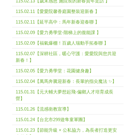
115.02.13【歲末感恩 施院長的新春賀年走訪 】
115.02.11【愛愛院馨香庭園整裝迎新春 】
115.02.11【延平高中：馬年新春迎春聯 】
115.02.09【愛力勇學堂-階梯上的復能課 】
115.02.09【福氣爆棚！百歲人瑞動手拓春聯 】
115.02.07【深耕社區，暖心守護：愛愛院與您共迎
新春！】
115.02.05【愛力勇學堂：花園健身趣】
115.02.04【萬馬奔騰迎新春：長輩的指尖魔法 ✨】
115.01.31【元大輔大夢想起飛-偏鄉人才培育成長
營】
115.01.26【流感衛教宣導】
115.01.24【台北市299遊隼童軍團】
115.01.23【節能升級 × 公私協力，為長者打造更安