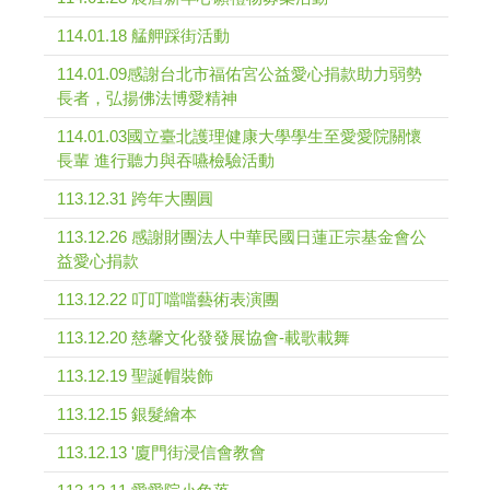
114.01.18 艋舺踩街活動
114.01.09感謝台北市福佑宮公益愛心捐款助力弱勢
長者，弘揚佛法博愛精神
114.01.03國立臺北護理健康大學學生至愛愛院關懷
長輩 進行聽力與吞嚥檢驗活動
113.12.31 跨年大團圓
113.12.26 感謝財團法人中華民國日蓮正宗基金會公
益愛心捐款
113.12.22 叮叮噹噹藝術表演團
113.12.20 慈馨文化發發展協會-載歌載舞
113.12.19 聖誕帽裝飾
113.12.15 銀髮繪本
113.12.13 '廈門街浸信會教會