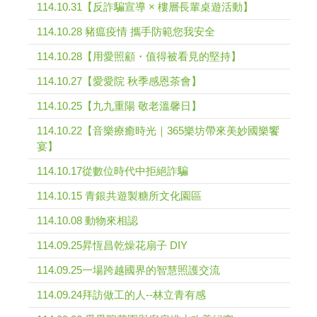
114.10.31【反詐騙宣導 × 樓層長輩桌遊活動】
114.10.28 豬瘟疫情 攜手防範您我安全
114.10.28【用愛照顧・值得被看見的堅持】
114.10.27【愛愛院 秋季感恩茶會】
114.10.25【九九重陽 敬老溫馨日】
114.10.22【音樂療癒時光｜365樂坊帶來美妙國樂饗
宴】
114.10.17從數位時代中拒絕詐騙
114.10.15 青銀共遊製糖所文化園區
114.10.08 動物來相認
114.09.25昇恆昌乾燥花扇子 DIY
114.09.25一場跨越國界的智慧照護交流
114.09.24拜訪做工的人--林立青有感