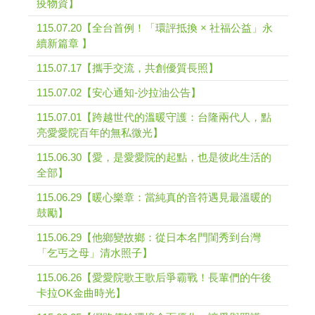
疫物資】
115.07.20【全台首例！「環評抵換 × 社福公益」永
續新篇章 】
115.07.17【攜手交流，共創優質長照】
115.07.02【安心通知-沙拉油公告】
115.07.01【跨越世代的溫暖守護：台隆兩代人，點
亮愛愛院百年的無私微光】
115.06.30【愛，是愛愛院的起點，也是彼此生活的
全部】
115.06.29【暖心樂章：當純真的音符遇見最溫暖的
鼓勵】
115.06.29【他鄉變故鄉：從日本名門閨秀到台灣
「乞丐之母」清水照子】
115.06.26【愛愛院歌王歌后爭霸戰！長輩們的午後
卡拉OK金曲時光】