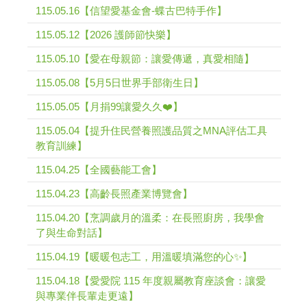
115.05.16【信望愛基金會-蝶古巴特手作】
115.05.12【2026 護師節快樂】
115.05.10【愛在母親節：讓愛傳遞，真愛相隨】
115.05.08【5月5日世界手部衛生日】
115.05.05【月捐99讓愛久久❤️】
115.05.04【提升住民營養照護品質之MNA評估工具
教育訓練】
115.04.25【全國藝能工會】
115.04.23【高齡長照產業博覽會】
115.04.20【烹調歲月的溫柔：在長照廚房，我學會
了與生命對話】
115.04.19【暖暖包志工，用溫暖填滿您的心✨】
115.04.18【愛愛院 115 年度親屬教育座談會：讓愛
與專業伴長輩走更遠】