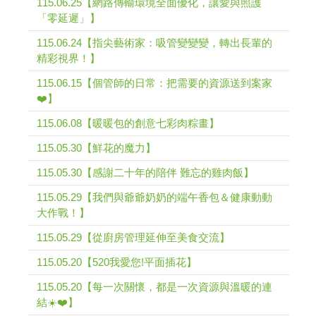
115.06.25【網路傳輸環境全面優化，讓愛與照護
「零延遲」】
115.06.24【指尖藝術家：吸管變變變，轉出長輩的
精彩視界！】
115.06.15【個管師的日常：把需要的資源送到案家
❤️】
115.06.08【暖暖包的創意七彩肉粽畫】
115.05.30【鮮花的魔力】
115.05.30【感謝二十年的陪伴 難忘的雞肉飯】
115.05.29【我們與爺爺奶奶的端午香包＆健康動動
大作戰！】
115.05.29【從廚房管理延伸至美食交流】
115.05.20【520我愛您!平面插花】
115.05.20【每一次關懷，都是一次資源與溫暖的連
結☀️❤️】