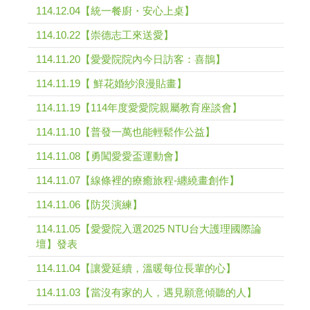
114.12.04【統一餐廚・安心上桌】
114.10.22【崇德志工來送愛】
114.11.20【愛愛院院內今日訪客：喜鵲】
114.11.19【 鮮花婚紗浪漫貼畫】
114.11.19【114年度愛愛院親屬教育座談會】
114.11.10【普發一萬也能輕鬆作公益】
114.11.08【勇闖愛愛盃運動會】
114.11.07【線條裡的療癒旅程-纏繞畫創作】
114.11.06【防災演練】
114.11.05【愛愛院入選2025 NTU台大護理國際論
壇】發表
114.11.04【讓愛延續，溫暖每位長輩的心】
114.11.03【當沒有家的人，遇見願意傾聽的人】