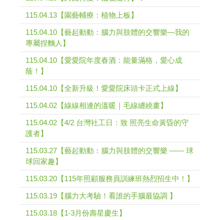
115.04.13【園藝輔療：植物上板】
115.04.10【藝起動動：腦力與肢體的交響樂—我的
專屬捏麵人】
115.04.10【愛愛院年度春酒：能量滿格，愛心成
蔭！】
115.04.10【全新升級！愛愛院床頭卡正式上線】
115.04.02【線線相連的溫暖｜毛線纏繞畫】
115.04.02【4/2 台灣社工日：致 照亮生命黃昏的守
護者】
115.03.27【藝起動動：腦力與肢體的交響樂 —— 球
球回家趣】
115.03.20【115年照顧服務員訓練班熱烈招生中！】
115.03.19【腦力大考驗！看誰的手腦最協調 】
115.03.18【1-3月份壽星慶生】