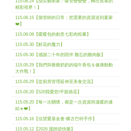
115.06.24【指尖藝術家：吸管變變變，轉出長輩的
精彩視界！】
115.06.15【個管師的日常：把需要的資源送到案家
❤️】
115.06.08【暖暖包的創意七彩肉粽畫】
115.05.30【鮮花的魔力】
115.05.30【感謝二十年的陪伴 難忘的雞肉飯】
115.05.29【我們與爺爺奶奶的端午香包＆健康動動
大作戰！】
115.05.29【從廚房管理延伸至美食交流】
115.05.20【520我愛您!平面插花】
115.05.20【每一次關懷，都是一次資源與溫暖的連
結☀️❤️】
115.05.16【信望愛基金會-蝶古巴特手作】
115.05.12【2026 護師節快樂】