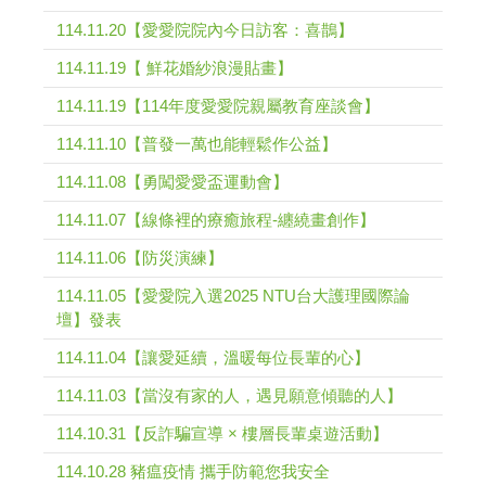
114.11.20【愛愛院院內今日訪客：喜鵲】
114.11.19【 鮮花婚紗浪漫貼畫】
114.11.19【114年度愛愛院親屬教育座談會】
114.11.10【普發一萬也能輕鬆作公益】
114.11.08【勇闖愛愛盃運動會】
114.11.07【線條裡的療癒旅程-纏繞畫創作】
114.11.06【防災演練】
114.11.05【愛愛院入選2025 NTU台大護理國際論
壇】發表
114.11.04【讓愛延續，溫暖每位長輩的心】
114.11.03【當沒有家的人，遇見願意傾聽的人】
114.10.31【反詐騙宣導 × 樓層長輩桌遊活動】
114.10.28 豬瘟疫情 攜手防範您我安全