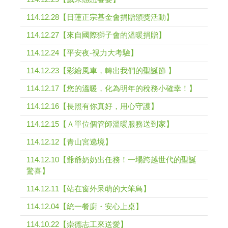
114.12.28【日蓮正宗基金會捐贈頒獎活動】
114.12.27【來自國際獅子會的溫暖捐贈】
114.12.24【平安夜-視力大考驗】
114.12.23【彩繪風車，轉出我們的聖誕節 】
114.12.17【您的溫暖，化為明年的稅務小確幸！】
114.12.16【長照有你真好，用心守護】
114.12.15【Ａ單位個管師溫暖服務送到家】
114.12.12【青山宮遶境】
114.12.10【爺爺奶奶出任務！一場跨越世代的聖誕
驚喜】
114.12.11【站在窗外呆萌的大笨鳥】
114.12.04【統一餐廚・安心上桌】
114.10.22【崇德志工來送愛】