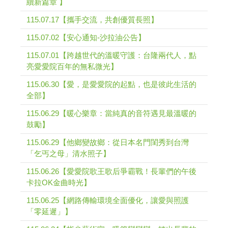
續新篇章 】
115.07.17【攜手交流，共創優質長照】
115.07.02【安心通知-沙拉油公告】
115.07.01【跨越世代的溫暖守護：台隆兩代人，點
亮愛愛院百年的無私微光】
115.06.30【愛，是愛愛院的起點，也是彼此生活的
全部】
115.06.29【暖心樂章：當純真的音符遇見最溫暖的
鼓勵】
115.06.29【他鄉變故鄉：從日本名門閨秀到台灣
「乞丐之母」清水照子】
115.06.26【愛愛院歌王歌后爭霸戰！長輩們的午後
卡拉OK金曲時光】
115.06.25【網路傳輸環境全面優化，讓愛與照護
「零延遲」】