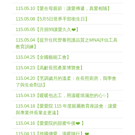
115.05.10【愛在母親節：讓愛傳遞，真愛相隨】
115.05.08【5月5日世界手部衛生日】
115.05.05【月捐99讓愛久久❤️】
115.05.04【提升住民營養照護品質之MNA評估工具
教育訓練】
115.04.25【全國藝能工會】
115.04.23【高齡長照產業博覽會】
115.04.20【烹調歲月的溫柔：在長照廚房，我學會
了與生命對話】
115.04.19【暖暖包志工，用溫暖填滿您的心✨】
115.04.18【愛愛院 115 年度親屬教育座談會：讓愛
與專業伴長輩走更遠】
115.04.16【愛愛院的甜蜜午後❤️ 】
115.04.13【跨國傳愛，溫暖隨行】❤️