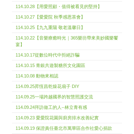
114.10.28【用愛照顧・值得被看見的堅持】
114.10.27【愛愛院 秋季感恩茶會】
114.10.25【九九重陽 敬老溫馨日】
114.10.22【音樂療癒時光｜365樂坊帶來美妙國樂饗
宴】
114.10.17從數位時代中拒絕詐騙
114.10.15 青銀共遊製糖所文化園區
114.10.08 動物來相認
114.09.25昇恆昌乾燥花扇子 DIY
114.09.25一場跨越國界的智慧照護交流
114.09.24拜訪做工的人--林立青有感
114.09.23 愛愛院花園與廚房排水改善紀實
114.09.19 保證責任臺北市萬華區合作社愛心捐款