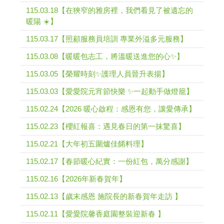
115.03.18【在狹窄的雅房裡，我們看見了被遺忘的
暖陽 ☀️】
115.03.17【照顧服務員培訓 專業外溢多元服務】
115.03.08【暖暖包志工，將溫暖送進您的心✨】
115.03.05【榮耀時刻✨護理人員晉升表揚】
115.03.03【愛愛院元宵節快樂 ✨一起動手做燈籠】
115.02.24【2026 暖心啟程：感恩有您，讓愛傳承】
115.02.23【櫻紅報喜：遇見春日的第一抹驚喜】
115.02.21【大年初五圍爐佳餚料理】
115.02.17【春節暖心紀實：一份紅包，萬分感謝】
115.02.16【2026年新春賀年】
115.02.13【歲末感恩 施院長的新春賀年走訪 】
115.02.11【愛愛院馨香庭園整裝迎新春 】