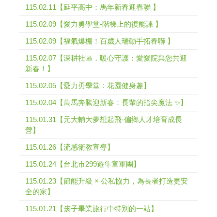
115.02.11【延平高中：馬年新春迎春聯 】
115.02.09【愛力勇學堂-階梯上的復能課 】
115.02.09【福氣爆棚！百歲人瑞動手拓春聯 】
115.02.07【深耕社區，暖心守護：愛愛院與您共迎
新春！】
115.02.05【愛力勇學堂：花園健身趣】
115.02.04【萬馬奔騰迎新春：長輩的指尖魔法 ✨】
115.01.31【元大輔大夢想起飛-偏鄉人才培育成長
營】
115.01.26【流感衛教宣導】
115.01.24【台北市299遊隼童軍團】
115.01.23【節能升級 × 公私協力，為長者打造更安
全的家】
115.01.21【孩子畢業旅行中特別的一站】