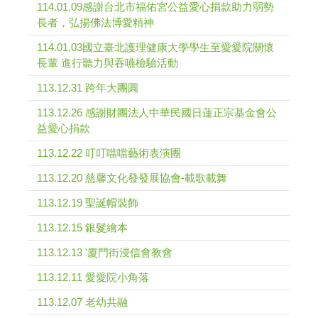
114.01.09感謝台北市福佑宮公益愛心捐款助力弱勢
長者，弘揚佛法博愛精神
114.01.03國立臺北護理健康大學學生至愛愛院關懷
長輩 進行聽力與吞嚥檢驗活動
113.12.31 跨年大團圓
113.12.26 感謝財團法人中華民國日蓮正宗基金會公
益愛心捐款
113.12.22 叮叮噹噹藝術表演團
113.12.20 慈馨文化發發展協會-載歌載舞
113.12.19 聖誕帽裝飾
113.12.15 銀髮繪本
113.12.13 '廈門街浸信會教會
113.12.11 愛愛院小角落
113.12.07 老幼共融