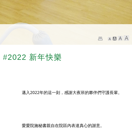
#2022 新年快樂
		邁入2022年的這一刻，感謝大夜班的夥伴們守護長輩。
		愛愛院施秘書親自在院區內表達真心的謝意。