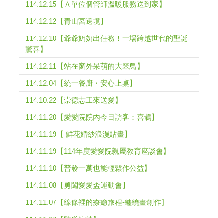
114.12.15【Ａ單位個管師溫暖服務送到家】
114.12.12【青山宮遶境】
114.12.10【爺爺奶奶出任務！一場跨越世代的聖誕
驚喜】
114.12.11【站在窗外呆萌的大笨鳥】
114.12.04【統一餐廚・安心上桌】
114.10.22【崇德志工來送愛】
114.11.20【愛愛院院內今日訪客：喜鵲】
114.11.19【 鮮花婚紗浪漫貼畫】
114.11.19【114年度愛愛院親屬教育座談會】
114.11.10【普發一萬也能輕鬆作公益】
114.11.08【勇闖愛愛盃運動會】
114.11.07【線條裡的療癒旅程-纏繞畫創作】