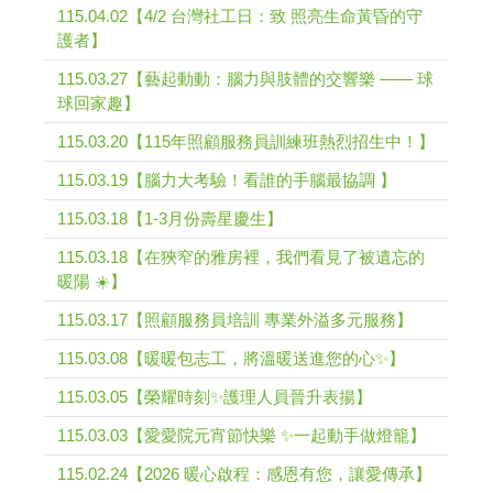
115.04.02【4/2 台灣社工日：致 照亮生命黃昏的守
護者】
115.03.27【藝起動動：腦力與肢體的交響樂 —— 球
球回家趣】
115.03.20【115年照顧服務員訓練班熱烈招生中！】
115.03.19【腦力大考驗！看誰的手腦最協調 】
115.03.18【1-3月份壽星慶生】
115.03.18【在狹窄的雅房裡，我們看見了被遺忘的
暖陽 ☀️】
115.03.17【照顧服務員培訓 專業外溢多元服務】
115.03.08【暖暖包志工，將溫暖送進您的心✨】
115.03.05【榮耀時刻✨護理人員晉升表揚】
115.03.03【愛愛院元宵節快樂 ✨一起動手做燈籠】
115.02.24【2026 暖心啟程：感恩有您，讓愛傳承】