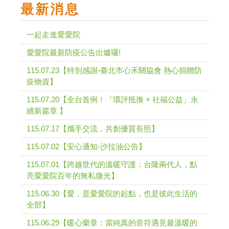
最新消息
一起走進愛愛院
愛愛院最新防疫公告出爐囉!
115.07.23【特別感謝-臺北市心禾關協會 熱心捐贈防
疫物資】
115.07.20【全台首例！「環評抵換 × 社福公益」永
續新篇章 】
115.07.17【攜手交流，共創優質長照】
115.07.02【安心通知-沙拉油公告】
115.07.01【跨越世代的溫暖守護：台隆兩代人，點
亮愛愛院百年的無私微光】
115.06.30【愛，是愛愛院的起點，也是彼此生活的
全部】
115.06.29【暖心樂章：當純真的音符遇見最溫暖的