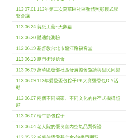
113.07.01 113年第二次萬華區社區整體照顧模式聯
繫會議
113.06.24 剪紙工藝~天鵝篇
113.06.20 體適能測驗
113.06.19 基督教台北市龍江路福音堂
113.06.13 廈門街浸信會
113.06.09 萬華區糖部社區發展協會邀請與里民同樂
113.06.09 113年愛愛盃包粽子PK大賽暨香包DIY活
動
113.06.07 兩個不同國家、不同文化的住宿式機構照
顧
113.06.07 端午節包粽子
113.06.04 老人院的優良室內空氣品質保證
113.05.22 威盛信望愛基金會-約書亞團契