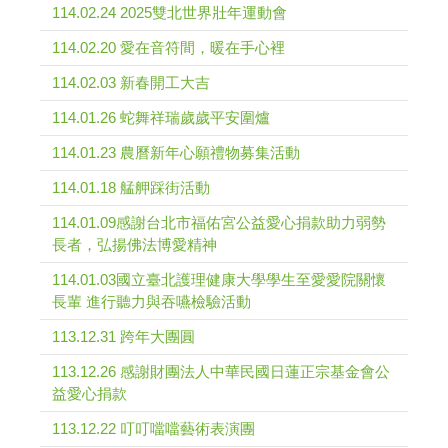
114.02.24 2025雙北世界壯年運動會
114.02.20 愛在音符間，暖在手心裡
114.02.03 新春開工大吉
114.01.26 蛇舞祥瑞歲歲平安圍爐
114.01.23 農曆新年心願禮物募集活動
114.01.18 艋舺踩街活動
114.01.09感謝台北市福佑宮公益愛心捐款助力弱勢
長者，弘揚佛法博愛精神
114.01.03國立臺北護理健康大學學生至愛愛院關懷
長輩 進行聽力與吞嚥檢驗活動
113.12.31 跨年大團圓
113.12.26 感謝財團法人中華民國日蓮正宗基金會公
益愛心捐款
113.12.22 叮叮噹噹藝術表演團