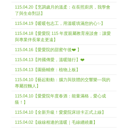
115.04.20【烹調歲月的溫柔：在長照廚房，我學會
了與生命對話】
115.04.19【暖暖包志工，用溫暖填滿您的心✨】
115.04.18【愛愛院 115 年度親屬教育座談會：讓愛
與專業伴長輩走更遠】
115.04.16【愛愛院的甜蜜午後❤️ 】
115.04.13【跨國傳愛，溫暖隨行】❤️
115.04.13【園藝輔療：植物上板】
115.04.10【藝起動動：腦力與肢體的交響樂—我的
專屬捏麵人】
115.04.10【愛愛院年度春酒：能量滿格，愛心成
蔭！】
115.04.10【全新升級！愛愛院床頭卡正式上線】
115.04.02【線線相連的溫暖｜毛線纏繞畫】