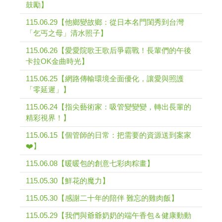
鼓勵】
115.06.29【他鄉變故鄉：從日本名門閨秀到台灣
「乞丐之母」清水照子】
115.06.26【愛愛院歌王歌后爭霸戰！長輩們的午後
卡拉OK金曲時光】
115.06.25【網路傳輸環境全面優化，讓愛與照護
「零延遲」】
115.06.24【指尖藝術家：吸管變變變，轉出長輩的
精彩視界！】
115.06.15【個管師的日常：把需要的資源送到案家
❤️】
115.06.08【暖暖包的創意七彩肉粽畫】
115.05.30【鮮花的魔力】
115.05.30【感謝二十年的陪伴 難忘的雞肉飯】
115.05.29【我們與爺爺奶奶的端午香包＆健康動動