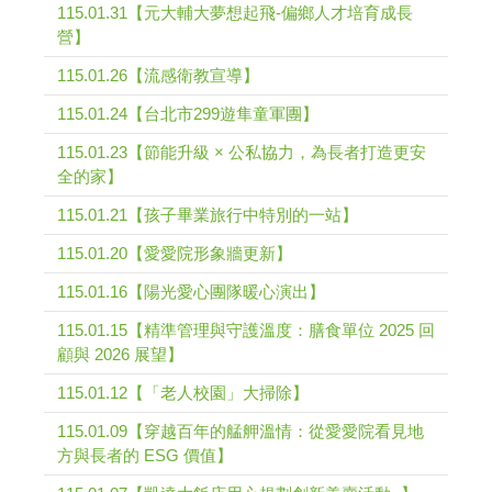
115.01.31【元大輔大夢想起飛-偏鄉人才培育成長
營】
115.01.26【流感衛教宣導】
115.01.24【台北市299遊隼童軍團】
115.01.23【節能升級 × 公私協力，為長者打造更安
全的家】
115.01.21【孩子畢業旅行中特別的一站】
115.01.20【愛愛院形象牆更新】
115.01.16【陽光愛心團隊暖心演出】
115.01.15【精準管理與守護溫度：膳食單位 2025 回
顧與 2026 展望】
115.01.12【「老人校園」大掃除】
115.01.09【穿越百年的艋舺溫情：從愛愛院看見地
方與長者的 ESG 價值】