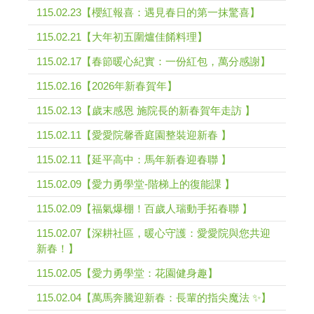
115.02.23【櫻紅報喜：遇見春日的第一抹驚喜】
115.02.21【大年初五圍爐佳餚料理】
115.02.17【春節暖心紀實：一份紅包，萬分感謝】
115.02.16【2026年新春賀年】
115.02.13【歲末感恩 施院長的新春賀年走訪 】
115.02.11【愛愛院馨香庭園整裝迎新春 】
115.02.11【延平高中：馬年新春迎春聯 】
115.02.09【愛力勇學堂-階梯上的復能課 】
115.02.09【福氣爆棚！百歲人瑞動手拓春聯 】
115.02.07【深耕社區，暖心守護：愛愛院與您共迎
新春！】
115.02.05【愛力勇學堂：花園健身趣】
115.02.04【萬馬奔騰迎新春：長輩的指尖魔法 ✨】