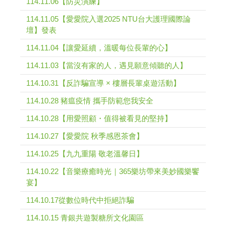
114.11.06【防災演練】
114.11.05【愛愛院入選2025 NTU台大護理國際論
壇】發表
114.11.04【讓愛延續，溫暖每位長輩的心】
114.11.03【當沒有家的人，遇見願意傾聽的人】
114.10.31【反詐騙宣導 × 樓層長輩桌遊活動】
114.10.28 豬瘟疫情 攜手防範您我安全
114.10.28【用愛照顧・值得被看見的堅持】
114.10.27【愛愛院 秋季感恩茶會】
114.10.25【九九重陽 敬老溫馨日】
114.10.22【音樂療癒時光｜365樂坊帶來美妙國樂饗
宴】
114.10.17從數位時代中拒絕詐騙
114.10.15 青銀共遊製糖所文化園區