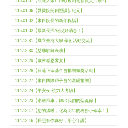
115.01.07【凱達大飯店用心規劃創新義賣活動~】
115.01.06【愛愛院開創照護新紀元】
115.01.02【來自院長的新年祝福】
115.01.02【最新長照/報稅好消息！】
114.12.31【國立臺灣大學 學術活動交流】
114.12.30【慈馨歌舞表演】
114.12.29【歲末感恩饗宴】
114.12.28【日蓮正宗基金會捐贈頒獎活動】
114.12.27【來自國際獅子會的溫暖捐贈】
114.12.24【平安夜-視力大考驗】
114.12.23【彩繪風車，轉出我們的聖誕節 】
114.12.17【您的溫暖，化為明年的稅務小確幸！】
114.12.16【長照有你真好，用心守護】