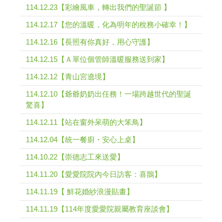
114.12.23【彩繪風車，轉出我們的聖誕節 】
114.12.17【您的溫暖，化為明年的稅務小確幸！】
114.12.16【長照有你真好，用心守護】
114.12.15【Ａ單位個管師溫暖服務送到家】
114.12.12【青山宮遶境】
114.12.10【爺爺奶奶出任務！一場跨越世代的聖誕
驚喜】
114.12.11【站在窗外呆萌的大笨鳥】
114.12.04【統一餐廚・安心上桌】
114.10.22【崇德志工來送愛】
114.11.20【愛愛院院內今日訪客：喜鵲】
114.11.19【 鮮花婚紗浪漫貼畫】
114.11.19【114年度愛愛院親屬教育座談會】