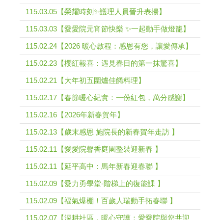
115.03.05【榮耀時刻✨護理人員晉升表揚】
115.03.03【愛愛院元宵節快樂 ✨一起動手做燈籠】
115.02.24【2026 暖心啟程：感恩有您，讓愛傳承】
115.02.23【櫻紅報喜：遇見春日的第一抹驚喜】
115.02.21【大年初五圍爐佳餚料理】
115.02.17【春節暖心紀實：一份紅包，萬分感謝】
115.02.16【2026年新春賀年】
115.02.13【歲末感恩 施院長的新春賀年走訪 】
115.02.11【愛愛院馨香庭園整裝迎新春 】
115.02.11【延平高中：馬年新春迎春聯 】
115.02.09【愛力勇學堂-階梯上的復能課 】
115.02.09【福氣爆棚！百歲人瑞動手拓春聯 】
115.02.07【深耕社區，暖心守護：愛愛院與您共迎