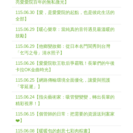
亮愛愛院百年的無私微光】
115.06.30【愛，是愛愛院的起點，也是彼此生活的
全部】
115.06.29【暖心樂章：當純真的音符遇見最溫暖的
鼓勵】
115.06.29【他鄉變故鄉：從日本名門閨秀到台灣
「乞丐之母」清水照子】
115.06.26【愛愛院歌王歌后爭霸戰！長輩們的午後
卡拉OK金曲時光】
115.06.25【網路傳輸環境全面優化，讓愛與照護
「零延遲」】
115.06.24【指尖藝術家：吸管變變變，轉出長輩的
精彩視界！】
115.06.15【個管師的日常：把需要的資源送到案家
❤️】
115.06.08【暖暖包的創意七彩肉粽畫】