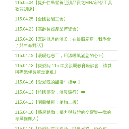
115.05.04【提升住民營養照護品質之MNA評估工具
教育訓練】
115.04.25【全國藝能工會】
115.04.23【高齡長照產業博覽會】
115.04.20【烹調歲月的溫柔：在長照廚房，我學會
了與生命對話】
115.04.19【暖暖包志工，用溫暖填滿您的心✨】
115.04.18【愛愛院 115 年度親屬教育座談會：讓愛
與專業伴長輩走更遠】
115.04.16【愛愛院的甜蜜午後❤️ 】
115.04.13【跨國傳愛，溫暖隨行】❤️
115.04.13【園藝輔療：植物上板】
115.04.10【藝起動動：腦力與肢體的交響樂—我的
專屬捏麵人】
115.04.10【愛愛院年度春酒：能量滿格，愛心成