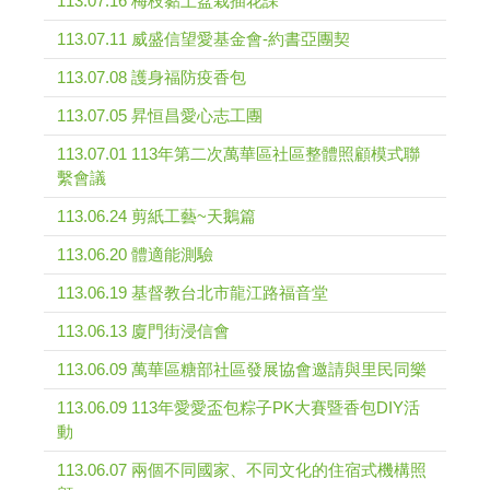
113.07.16 梅枝黏土盆栽插花課
113.07.11 威盛信望愛基金會-約書亞團契
113.07.08 護身福防疫香包
113.07.05 昇恒昌愛心志工團
113.07.01 113年第二次萬華區社區整體照顧模式聯
繫會議
113.06.24 剪紙工藝~天鵝篇
113.06.20 體適能測驗
113.06.19 基督教台北市龍江路福音堂
113.06.13 廈門街浸信會
113.06.09 萬華區糖部社區發展協會邀請與里民同樂
113.06.09 113年愛愛盃包粽子PK大賽暨香包DIY活
動
113.06.07 兩個不同國家、不同文化的住宿式機構照