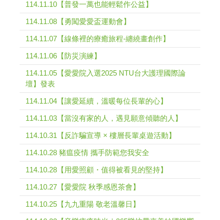
114.11.10【普發一萬也能輕鬆作公益】
114.11.08【勇闖愛愛盃運動會】
114.11.07【線條裡的療癒旅程-纏繞畫創作】
114.11.06【防災演練】
114.11.05【愛愛院入選2025 NTU台大護理國際論
壇】發表
114.11.04【讓愛延續，溫暖每位長輩的心】
114.11.03【當沒有家的人，遇見願意傾聽的人】
114.10.31【反詐騙宣導 × 樓層長輩桌遊活動】
114.10.28 豬瘟疫情 攜手防範您我安全
114.10.28【用愛照顧・值得被看見的堅持】
114.10.27【愛愛院 秋季感恩茶會】
114.10.25【九九重陽 敬老溫馨日】