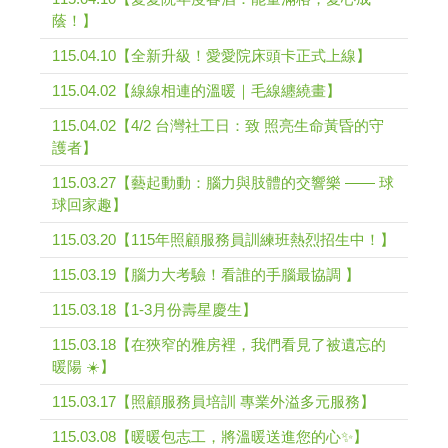
蔭！】
115.04.10【全新升級！愛愛院床頭卡正式上線】
115.04.02【線線相連的溫暖｜毛線纏繞畫】
115.04.02【4/2 台灣社工日：致 照亮生命黃昏的守
護者】
115.03.27【藝起動動：腦力與肢體的交響樂 —— 球
球回家趣】
115.03.20【115年照顧服務員訓練班熱烈招生中！】
115.03.19【腦力大考驗！看誰的手腦最協調 】
115.03.18【1-3月份壽星慶生】
115.03.18【在狹窄的雅房裡，我們看見了被遺忘的
暖陽 ☀️】
115.03.17【照顧服務員培訓 專業外溢多元服務】
115.03.08【暖暖包志工，將溫暖送進您的心✨】