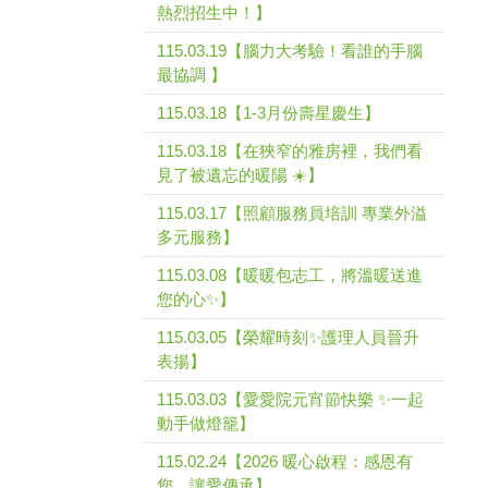
熱烈招生中！】
115.03.19【腦力大考驗！看誰的手腦
最協調 】
115.03.18【1-3月份壽星慶生】
115.03.18【在狹窄的雅房裡，我們看
見了被遺忘的暖陽 ☀️】
115.03.17【照顧服務員培訓 專業外溢
多元服務】
115.03.08【暖暖包志工，將溫暖送進
您的心✨】
115.03.05【榮耀時刻✨護理人員晉升
表揚】
115.03.03【愛愛院元宵節快樂 ✨一起
動手做燈籠】
115.02.24【2026 暖心啟程：感恩有
您，讓愛傳承】