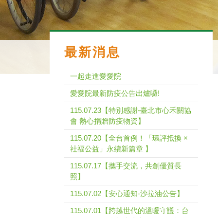
最新消息
一起走進愛愛院
愛愛院最新防疫公告出爐囉!
115.07.23【特別感謝-臺北市心禾關協
會 熱心捐贈防疫物資】
115.07.20【全台首例！「環評抵換 ×
社福公益」永續新篇章 】
115.07.17【攜手交流，共創優質長
照】
115.07.02【安心通知-沙拉油公告】
115.07.01【跨越世代的溫暖守護：台