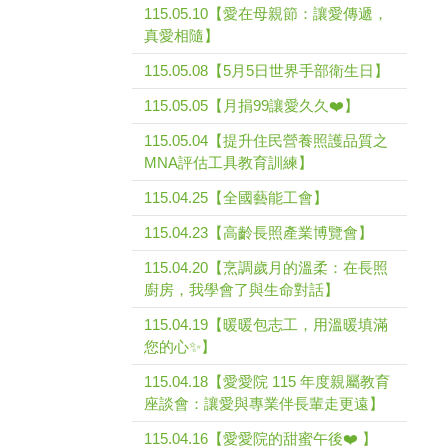
115.05.10【愛在母親節：讓愛傳遞，
真愛相隨】
115.05.08【5月5日世界手部衛生日】
115.05.05【月捐99讓愛久久❤️】
115.05.04【提升住民營養照護品質之
MNA評估工具教育訓練】
115.04.25【全國藝能工會】
115.04.23【高齡長照產業博覽會】
115.04.20【烹調歲月的溫柔：在長照
廚房，我學會了與生命對話】
115.04.19【暖暖包志工，用溫暖填滿
您的心✨】
115.04.18【愛愛院 115 年度親屬教育
座談會：讓愛與專業伴長輩走更遠】
115.04.16【愛愛院的甜蜜午後❤️ 】