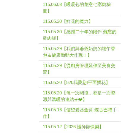
115.06.08【暖暖包的創意七彩肉粽
畫】
115.05.30【鮮花的魔力】
115.05.30【感謝二十年的陪伴 難忘的
雞肉飯】
115.05.29【我們與爺爺奶奶的端午香
包＆健康動動大作戰！】
115.05.29【從廚房管理延伸至美食交
流】
115.05.20【520我愛您!平面插花】
115.05.20【每一次關懷，都是一次資
源與溫暖的連結☀️❤️】
115.05.16【信望愛基金會-蝶古巴特手
作】
115.05.12【2026 護師節快樂】