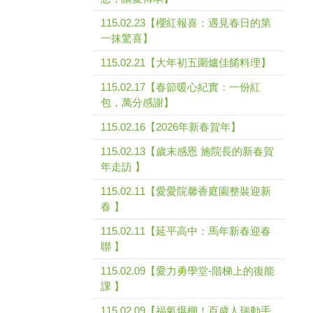
115.02.23【櫻紅報喜：遇見春日的第
一抹驚喜】
115.02.21【大年初五圍爐佳餚料理】
115.02.17【春節暖心紀實：一份紅
包，萬分感謝】
115.02.16【2026年新春賀年】
115.02.13【歲末感恩 施院長的新春賀
年走訪 】
115.02.11【愛愛院馨香庭園整裝迎新
春 】
115.02.11【延平高中：馬年新春迎春
聯 】
115.02.09【愛力勇學堂-階梯上的復能
課 】
115.02.09【福氣爆棚！百歲人瑞動手