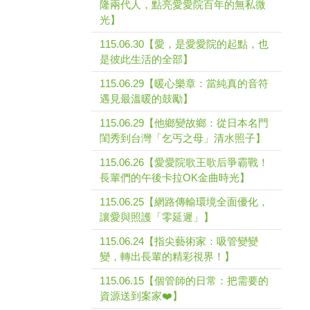
隆兩代人，點亮愛愛院百年的無私微
光】
115.06.30【愛，是愛愛院的起點，也
是彼此生活的全部】
115.06.29【暖心樂章：當純真的音符
遇見最溫暖的鼓勵】
115.06.29【他鄉變故鄉：從日本名門
閨秀到台灣「乞丐之母」清水照子】
115.06.26【愛愛院歌王歌后爭霸戰！
長輩們的午後卡拉OK金曲時光】
115.06.25【網路傳輸環境全面優化，
讓愛與照護「零延遲」】
115.06.24【指尖藝術家：吸管變變
變，轉出長輩的精彩視界！】
115.06.15【個管師的日常：把需要的
資源送到案家❤️】