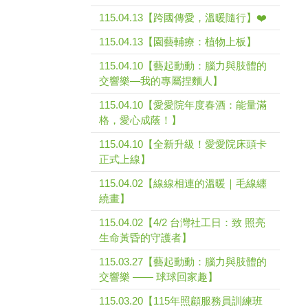
115.04.13【跨國傳愛，溫暖隨行】❤️
115.04.13【園藝輔療：植物上板】
115.04.10【藝起動動：腦力與肢體的
交響樂—我的專屬捏麵人】
115.04.10【愛愛院年度春酒：能量滿
格，愛心成蔭！】
115.04.10【全新升級！愛愛院床頭卡
正式上線】
115.04.02【線線相連的溫暖｜毛線纏
繞畫】
115.04.02【4/2 台灣社工日：致 照亮
生命黃昏的守護者】
115.03.27【藝起動動：腦力與肢體的
交響樂 —— 球球回家趣】
115.03.20【115年照顧服務員訓練班