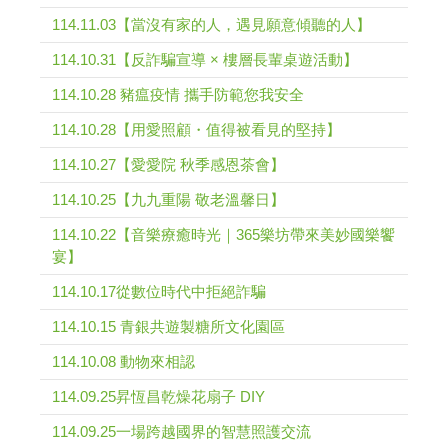
114.11.03【當沒有家的人，遇見願意傾聽的人】
114.10.31【反詐騙宣導 × 樓層長輩桌遊活動】
114.10.28 豬瘟疫情 攜手防範您我安全
114.10.28【用愛照顧・值得被看見的堅持】
114.10.27【愛愛院 秋季感恩茶會】
114.10.25【九九重陽 敬老溫馨日】
114.10.22【音樂療癒時光｜365樂坊帶來美妙國樂饗
宴】
114.10.17從數位時代中拒絕詐騙
114.10.15 青銀共遊製糖所文化園區
114.10.08 動物來相認
114.09.25昇恆昌乾燥花扇子 DIY
114.09.25一場跨越國界的智慧照護交流