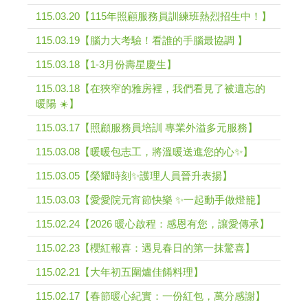
115.03.20【115年照顧服務員訓練班熱烈招生中！】
115.03.19【腦力大考驗！看誰的手腦最協調 】
115.03.18【1-3月份壽星慶生】
115.03.18【在狹窄的雅房裡，我們看見了被遺忘的
暖陽 ☀️】
115.03.17【照顧服務員培訓 專業外溢多元服務】
115.03.08【暖暖包志工，將溫暖送進您的心✨】
115.03.05【榮耀時刻✨護理人員晉升表揚】
115.03.03【愛愛院元宵節快樂 ✨一起動手做燈籠】
115.02.24【2026 暖心啟程：感恩有您，讓愛傳承】
115.02.23【櫻紅報喜：遇見春日的第一抹驚喜】
115.02.21【大年初五圍爐佳餚料理】
115.02.17【春節暖心紀實：一份紅包，萬分感謝】