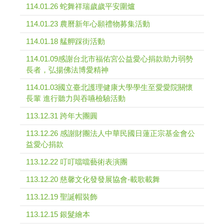
114.01.26 蛇舞祥瑞歲歲平安圍爐
114.01.23 農曆新年心願禮物募集活動
114.01.18 艋舺踩街活動
114.01.09感謝台北市福佑宮公益愛心捐款助力弱勢
長者，弘揚佛法博愛精神
114.01.03國立臺北護理健康大學學生至愛愛院關懷
長輩 進行聽力與吞嚥檢驗活動
113.12.31 跨年大團圓
113.12.26 感謝財團法人中華民國日蓮正宗基金會公
益愛心捐款
113.12.22 叮叮噹噹藝術表演團
113.12.20 慈馨文化發發展協會-載歌載舞
113.12.19 聖誕帽裝飾
113.12.15 銀髮繪本