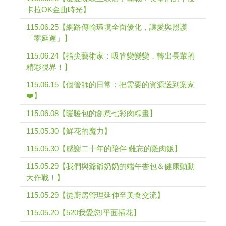
卡拉OK金曲時光】
115.06.25【網路傳輸環境全面優化，讓愛與照護
「零延遲」】
115.06.24【指尖藝術家：吸管變變變，轉出長輩的
精彩視界！】
115.06.15【個管師的日常：把需要的資源送到案家
❤️】
115.06.08【暖暖包的創意七彩肉粽畫】
115.05.30【鮮花的魔力】
115.05.30【感謝二十年的陪伴 難忘的雞肉飯】
115.05.29【我們與爺爺奶奶的端午香包＆健康動動
大作戰！】
115.05.29【從廚房管理延伸至美食交流】
115.05.20【520我愛您!平面插花】