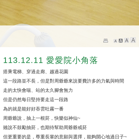
113.12.11 愛愛院小角落
搭乘電梯、穿過走廊、越過花園
這一段路並不長，但是對周爺爺來說要費許多的力氣與時間
走的太快會喘、站的太久腳會無力
但是仍然每日堅持要走這一段路
為的就是能好好吞雲吐霧一番
周爺爺說，抽上一根菸，快樂似神仙~
雖說不鼓勵抽菸，也期待幫助周爺爺戒菸
但更重要的是，尊重長輩的意願與選擇，能夠開心地過日子~