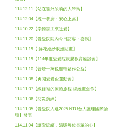
114.12.11【站在窗外呆萌的大笨鳥】
114.12.04【統一餐廚・安心上桌】
114.10.22【崇德志工來送愛】
114.11.20【愛愛院院內今日訪客：喜鵲】
114.11.19【 鮮花婚紗浪漫貼畫】
114.11.19【114年度愛愛院親屬教育座談會】
114.11.10【普發一萬也能輕鬆作公益】
114.11.08【勇闖愛愛盃運動會】
114.11.07【線條裡的療癒旅程-纏繞畫創作】
114.11.06【防災演練】
114.11.05【愛愛院入選2025 NTU台大護理國際論
壇】發表
114.11.04【讓愛延續，溫暖每位長輩的心】