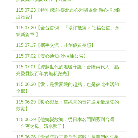
115.07.23【特別感謝-臺北市心禾關協會 熱心捐贈防
疫物資】
115.07.20【全台首例！「環評抵換 × 社福公益」永
續新篇章 】
115.07.17【攜手交流，共創優質長照】
115.07.02【安心通知-沙拉油公告】
115.07.01【跨越世代的溫暖守護：台隆兩代人，點
亮愛愛院百年的無私微光】
115.06.30【愛，是愛愛院的起點，也是彼此生活的
全部】
115.06.29【暖心樂章：當純真的音符遇見最溫暖的
鼓勵】
115.06.29【他鄉變故鄉：從日本名門閨秀到台灣
「乞丐之母」清水照子】
115.06.26【愛愛院歌王歌后爭霸戰！長輩們的午後