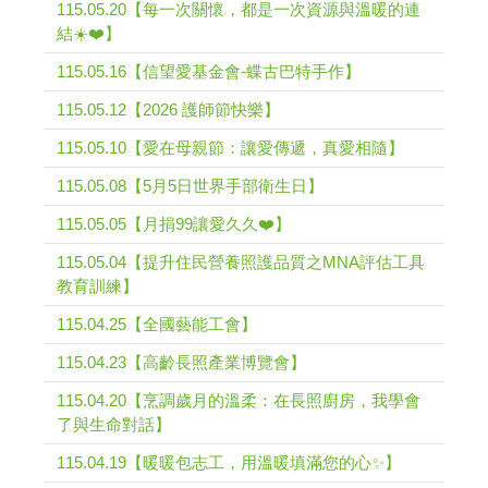
115.05.20【每一次關懷，都是一次資源與溫暖的連
結☀️❤️】
115.05.16【信望愛基金會-蝶古巴特手作】
115.05.12【2026 護師節快樂】
115.05.10【愛在母親節：讓愛傳遞，真愛相隨】
115.05.08【5月5日世界手部衛生日】
115.05.05【月捐99讓愛久久❤️】
115.05.04【提升住民營養照護品質之MNA評估工具
教育訓練】
115.04.25【全國藝能工會】
115.04.23【高齡長照產業博覽會】
115.04.20【烹調歲月的溫柔：在長照廚房，我學會
了與生命對話】
115.04.19【暖暖包志工，用溫暖填滿您的心✨】