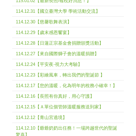
115.01.02【最新長照/報稅好消息！】
114.12.31【國立臺灣大學 學術活動交流】
114.12.30【慈馨歌舞表演】
114.12.29【歲末感恩饗宴】
114.12.28【日蓮正宗基金會捐贈頒獎活動】
114.12.27【來自國際獅子會的溫暖捐贈】
114.12.24【平安夜-視力大考驗】
114.12.23【彩繪風車，轉出我們的聖誕節 】
114.12.17【您的溫暖，化為明年的稅務小確幸！】
114.12.16【長照有你真好，用心守護】
114.12.15【Ａ單位個管師溫暖服務送到家】
114.12.12【青山宮遶境】
114.12.10【爺爺奶奶出任務！一場跨越世代的聖誕
驚喜】