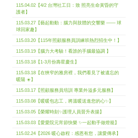
115.04.02【4/2 台灣社工日：致 照亮生命黃昏的守
護者】
115.03.27【藝起動動：腦力與肢體的交響樂 —— 球
球回家趣】
115.03.20【115年照顧服務員訓練班熱烈招生中！】
115.03.19【腦力大考驗！看誰的手腦最協調 】
115.03.18【1-3月份壽星慶生】
115.03.18【在狹窄的雅房裡，我們看見了被遺忘的
暖陽 ☀️】
115.03.17【照顧服務員培訓 專業外溢多元服務】
115.03.08【暖暖包志工，將溫暖送進您的心✨】
115.03.05【榮耀時刻✨護理人員晉升表揚】
115.03.03【愛愛院元宵節快樂 ✨一起動手做燈籠】
115.02.24【2026 暖心啟程：感恩有您，讓愛傳承】