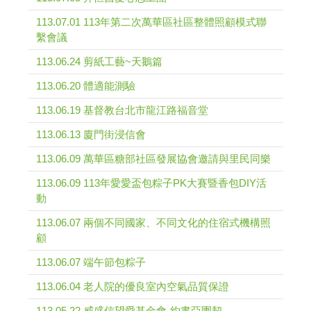
113.07.01 113年第二次萬華區社區整體照顧模式聯
繫會議
113.06.24 剪紙工藝~天鵝篇
113.06.20 體適能測驗
113.06.19 基督教台北市龍江路福音堂
113.06.13 廈門街浸信會
113.06.09 萬華區糖部社區發展協會邀請與里民同樂
113.06.09 113年愛愛盃包粽子PK大賽暨香包DIY活
動
113.06.07 兩個不同國家、不同文化的住宿式機構照
顧
113.06.07 端午節包粽子
113.06.04 老人院的優良室內空氣品質保證
113.05.22 威盛信望愛基金會-約書亞團契