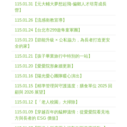
115.01.31【元大輔大夢想起飛-偏鄉人才培育成長
營】
115.01.26【流感衛教宣導】
115.01.24【台北市299遊隼童軍團】
115.01.23【節能升級 × 公私協力，為長者打造更安
全的家】
115.01.21【孩子畢業旅行中特別的一站】
115.01.20【愛愛院形象牆更新】
115.01.16【陽光愛心團隊暖心演出】
115.01.15【精準管理與守護溫度：膳食單位 2025 回
顧與 2026 展望】
115.01.12【「老人校園」大掃除】
115.01.09【穿越百年的艋舺溫情：從愛愛院看見地
方與長者的 ESG 價值】