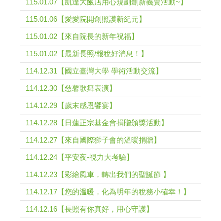
115.01.07【凱達大飯店用心規劃創新義賣活動~】
115.01.06【愛愛院開創照護新紀元】
115.01.02【來自院長的新年祝福】
115.01.02【最新長照/報稅好消息！】
114.12.31【國立臺灣大學 學術活動交流】
114.12.30【慈馨歌舞表演】
114.12.29【歲末感恩饗宴】
114.12.28【日蓮正宗基金會捐贈頒獎活動】
114.12.27【來自國際獅子會的溫暖捐贈】
114.12.24【平安夜-視力大考驗】
114.12.23【彩繪風車，轉出我們的聖誕節 】
114.12.17【您的溫暖，化為明年的稅務小確幸！】
114.12.16【長照有你真好，用心守護】