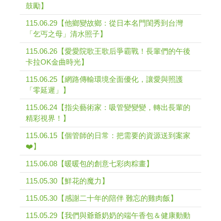
鼓勵】
115.06.29【他鄉變故鄉：從日本名門閨秀到台灣
「乞丐之母」清水照子】
115.06.26【愛愛院歌王歌后爭霸戰！長輩們的午後
卡拉OK金曲時光】
115.06.25【網路傳輸環境全面優化，讓愛與照護
「零延遲」】
115.06.24【指尖藝術家：吸管變變變，轉出長輩的
精彩視界！】
115.06.15【個管師的日常：把需要的資源送到案家
❤️】
115.06.08【暖暖包的創意七彩肉粽畫】
115.05.30【鮮花的魔力】
115.05.30【感謝二十年的陪伴 難忘的雞肉飯】
115.05.29【我們與爺爺奶奶的端午香包＆健康動動