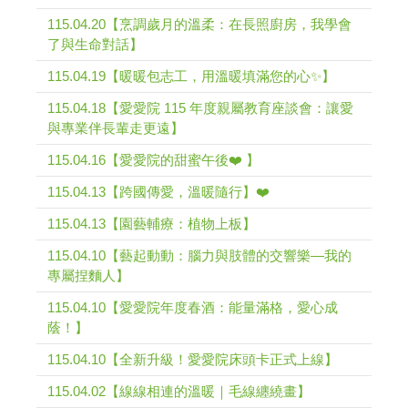
115.04.20【烹調歲月的溫柔：在長照廚房，我學會
了與生命對話】
115.04.19【暖暖包志工，用溫暖填滿您的心✨】
115.04.18【愛愛院 115 年度親屬教育座談會：讓愛
與專業伴長輩走更遠】
115.04.16【愛愛院的甜蜜午後❤️ 】
115.04.13【跨國傳愛，溫暖隨行】❤️
115.04.13【園藝輔療：植物上板】
115.04.10【藝起動動：腦力與肢體的交響樂—我的
專屬捏麵人】
115.04.10【愛愛院年度春酒：能量滿格，愛心成
蔭！】
115.04.10【全新升級！愛愛院床頭卡正式上線】
115.04.02【線線相連的溫暖｜毛線纏繞畫】