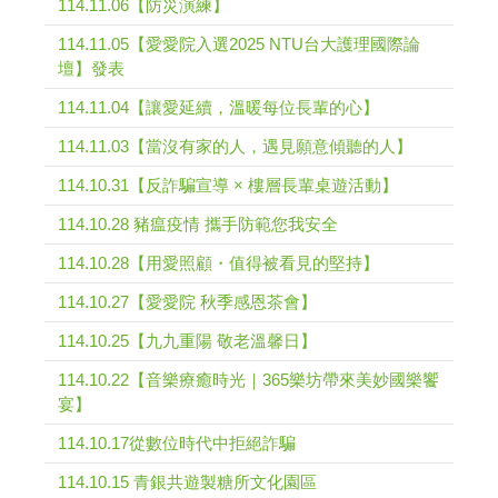
114.11.06【防災演練】
114.11.05【愛愛院入選2025 NTU台大護理國際論
壇】發表
114.11.04【讓愛延續，溫暖每位長輩的心】
114.11.03【當沒有家的人，遇見願意傾聽的人】
114.10.31【反詐騙宣導 × 樓層長輩桌遊活動】
114.10.28 豬瘟疫情 攜手防範您我安全
114.10.28【用愛照顧・值得被看見的堅持】
114.10.27【愛愛院 秋季感恩茶會】
114.10.25【九九重陽 敬老溫馨日】
114.10.22【音樂療癒時光｜365樂坊帶來美妙國樂饗
宴】
114.10.17從數位時代中拒絕詐騙
114.10.15 青銀共遊製糖所文化園區