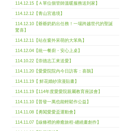
114.12.15【Ａ單位個管師溫暖服務送到家】
114.12.12【青山宮遶境】
114.12.10【爺爺奶奶出任務！一場跨越世代的聖誕
驚喜】
114.12.11【站在窗外呆萌的大笨鳥】
114.12.04【統一餐廚・安心上桌】
114.10.22【崇德志工來送愛】
114.11.20【愛愛院院內今日訪客：喜鵲】
114.11.19【 鮮花婚紗浪漫貼畫】
114.11.19【114年度愛愛院親屬教育座談會】
114.11.10【普發一萬也能輕鬆作公益】
114.11.08【勇闖愛愛盃運動會】
114.11.07【線條裡的療癒旅程-纏繞畫創作】