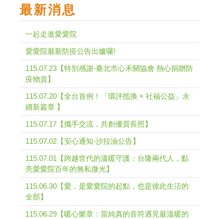
最新消息
一起走進愛愛院
愛愛院最新防疫公告出爐囉!
115.07.23【特別感謝-臺北市心禾關協會 熱心捐贈防
疫物資】
115.07.20【全台首例！「環評抵換 × 社福公益」永
續新篇章 】
115.07.17【攜手交流，共創優質長照】
115.07.02【安心通知-沙拉油公告】
115.07.01【跨越世代的溫暖守護：台隆兩代人，點
亮愛愛院百年的無私微光】
115.06.30【愛，是愛愛院的起點，也是彼此生活的
全部】
115.06.29【暖心樂章：當純真的音符遇見最溫暖的