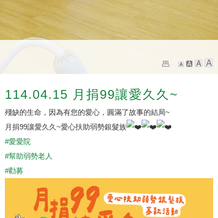
114.04.15 月捐99讓愛久久~
殘缺的生命，因為有您的愛心，圓滿了故事的結局~
月捐99讓愛久久~愛心扶助弱勢銀髮族
#愛愛院
#幫助弱勢老人
#勸募