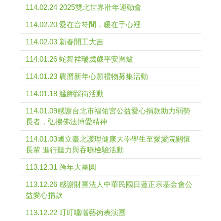
114.02.24 2025雙北世界壯年運動會
114.02.20 愛在音符間，暖在手心裡
114.02.03 新春開工大吉
114.01.26 蛇舞祥瑞歲歲平安圍爐
114.01.23 農曆新年心願禮物募集活動
114.01.18 艋舺踩街活動
114.01.09感謝台北市福佑宮公益愛心捐款助力弱勢
長者，弘揚佛法博愛精神
114.01.03國立臺北護理健康大學學生至愛愛院關懷
長輩 進行聽力與吞嚥檢驗活動
113.12.31 跨年大團圓
113.12.26 感謝財團法人中華民國日蓮正宗基金會公
益愛心捐款
113.12.22 叮叮噹噹藝術表演團