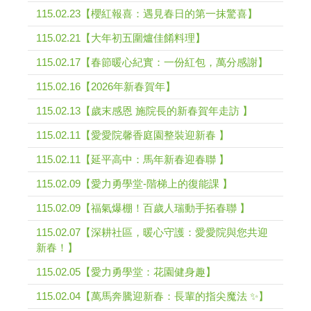
115.02.23【櫻紅報喜：遇見春日的第一抹驚喜】
115.02.21【大年初五圍爐佳餚料理】
115.02.17【春節暖心紀實：一份紅包，萬分感謝】
115.02.16【2026年新春賀年】
115.02.13【歲末感恩 施院長的新春賀年走訪 】
115.02.11【愛愛院馨香庭園整裝迎新春 】
115.02.11【延平高中：馬年新春迎春聯 】
115.02.09【愛力勇學堂-階梯上的復能課 】
115.02.09【福氣爆棚！百歲人瑞動手拓春聯 】
115.02.07【深耕社區，暖心守護：愛愛院與您共迎
新春！】
115.02.05【愛力勇學堂：花園健身趣】
115.02.04【萬馬奔騰迎新春：長輩的指尖魔法 ✨】